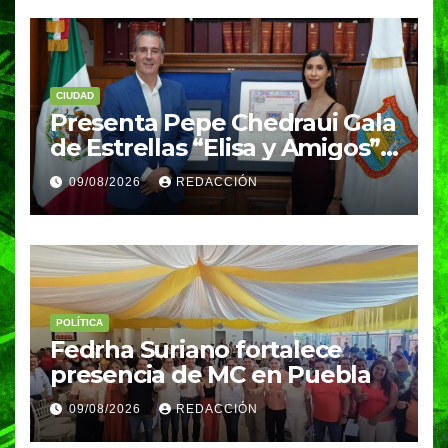
CIUDAD
Presenta Pepe Chedraui Gala
de Estrellas “Elisa y Amigos”
para fortalecer el acceso a la
09/08/2026
REDACCIÓN
cultura en Puebla capital
POLÍTICA
Fedrha Suriano fortalece
presencia de MC en Puebla
09/08/2026
REDACCIÓN