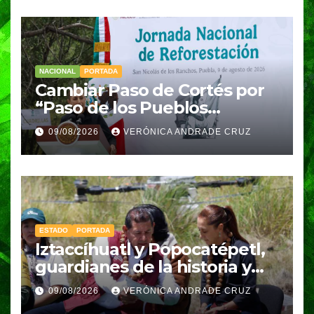
NACIONAL
PORTADA
Cambiar Paso de Cortés por
“Paso de los Pueblos
Indígenas” plantea
09/08/2026
VERÓNICA ANDRADE CRUZ
Sheinbaum
ESTADO
PORTADA
Iztaccíhuatl y Popocatépetl,
guardianes de la historia y
fuentes de vida para Puebla:
09/08/2026
VERÓNICA ANDRADE CRUZ
Armenta