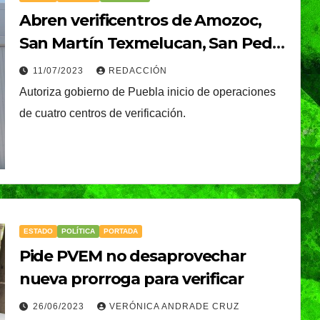
ngo 9
Reforestación
Abren verificentros de Amozoc,
San Martín Texmelucan, San Pedro
Cholula y Xicotepec
11/07/2023
REDACCIÓN
boles y
Autoriza gobierno de Puebla inicio de operaciones
de cuatro centros de verificación.
ESTADO
POLÍTICA
PORTADA
Pide PVEM no desaprovechar
nueva prorroga para verificar
CIUDAD
DEPORTES
ival
Puebla Capital sigue
26/06/2023
VERÓNICA ANDRADE CRUZ