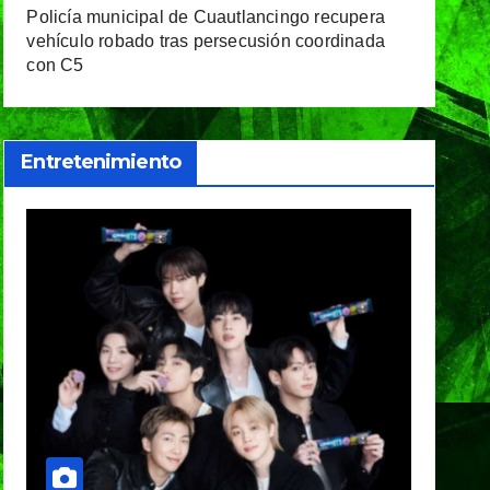
Policía municipal de Cuautlancingo recupera
vehículo robado tras persecusión coordinada
con C5
Entretenimiento