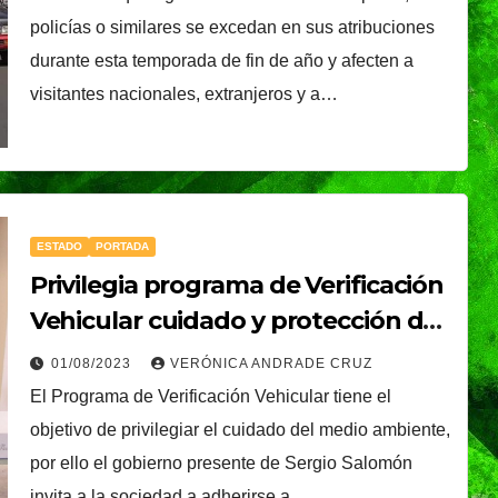
policías o similares se excedan en sus atribuciones
durante esta temporada de fin de año y afecten a
visitantes nacionales, extranjeros y a…
ESTADO
PORTADA
Privilegia programa de Verificación
Vehicular cuidado y protección del
medio ambiente
01/08/2023
VERÓNICA ANDRADE CRUZ
El Programa de Verificación Vehicular tiene el
objetivo de privilegiar el cuidado del medio ambiente,
por ello el gobierno presente de Sergio Salomón
invita a la sociedad a adherirse a…