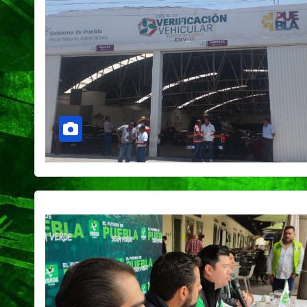
próximo domi
de agosto y se
plantarán 6.6
millones de ár
plantas
CIUDAD
DEPORTES
Concluye Fest