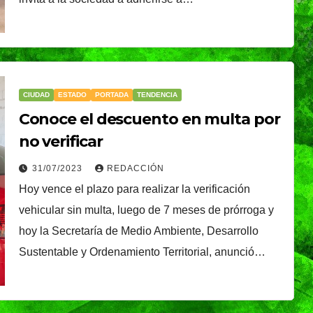
TENDENCIA
VIDA │ ESTILO
é, el
Oreo® y BTS lanzan
nal que
su edición limitada
s
en México
CIUDAD
ESTADO
PORTADA
TENDENCIA
NDRADE
30/07/2026
VERÓNICA ANDRADE
Conoce el descuento en multa por
Ixtapa-
CRUZ
no verificar
31/07/2023
REDACCIÓN
Hoy vence el plazo para realizar la verificación
vehicular sin multa, luego de 7 meses de prórroga y
hoy la Secretaría de Medio Ambiente, Desarrollo
Sustentable y Ordenamiento Territorial, anunció…