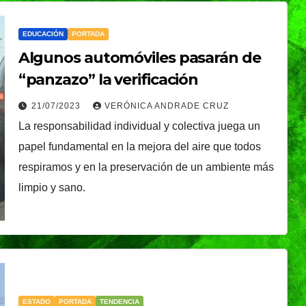
EDUCACIÓN
PORTADA
Algunos automóviles pasarán de
“panzazo” la verificación
21/07/2023
VERÓNICA ANDRADE CRUZ
La responsabilidad individual y colectiva juega un
papel fundamental en la mejora del aire que todos
NACIONAL
respiramos y en la preservación de un ambiente más
audia
Desde Puebla, la
limpio y sano.
esenta
Presidenta Claudia
cional
Sheinbaum
ELICA
05/08/2026
MARTHA ANGELICA
ión
arrancará la Jornada
ará el
Nacional de
ESTADO
PORTADA
TENDENCIA