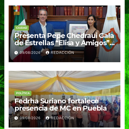
CIUDAD
Presenta Pepe Chedraui Gala
de Estrellas “Elisa y Amigos”
para fortalecer el acceso a la
09/08/2026
REDACCIÓN
cultura en Puebla capital
POLÍTICA
Fedrha Suriano fortalece
presencia de MC en Puebla
09/08/2026
REDACCIÓN