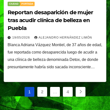
CIUDAD
PORTADA
Reportan desaparición de mujer
tras acudir clínica de belleza en
Puebla
19/05/2026
ALEJANDRO HERNÁNDEZ LIMÓN
Blanca Adriana Vázquez Montiel, de 37 años de edad,
fue reportada como desaparecida luego de acudir a
una clínica de belleza denominada Detox, de donde
presuntamente habría sido sacada inconsciente…
Paginación
1
2
…
4
de