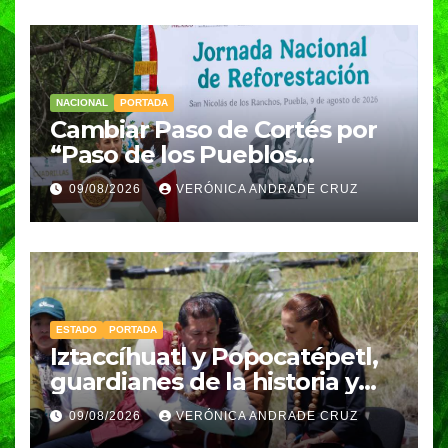
NACIONAL
PORTADA
Cambiar Paso de Cortés por
“Paso de los Pueblos
Indígenas” plantea
09/08/2026
VERÓNICA ANDRADE CRUZ
Sheinbaum
ESTADO
PORTADA
Iztaccíhuatl y Popocatépetl,
guardianes de la historia y
fuentes de vida para Puebla:
09/08/2026
VERÓNICA ANDRADE CRUZ
Armenta