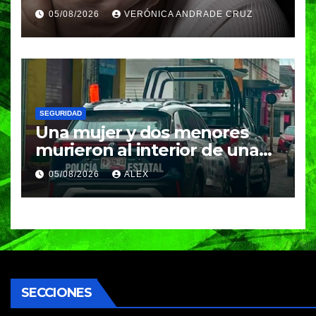
de feminicidio en Puebla:
05/08/2026
VERÓNICA ANDRADE CRUZ
Fiscalía
SEGURIDAD
Una mujer y dos menores
murieron al interior de una
vivienda en Huauchinango;
05/08/2026
ALEX
investigan posible
intoxicación
SECCIONES