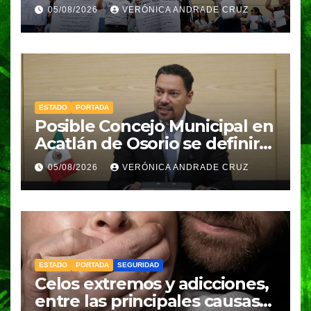
Ignacio Zaragoza en Puebla;
05/08/2026
VERÓNICA ANDRADE CRUZ
piden a la SEP no cerrar el
plantel
ESTADO
PORTADA
Posible Concejo Municipal en
Acatlán de Osorio se definirá
en una semana; Congreso
05/08/2026
VERÓNICA ANDRADE CRUZ
espera resolución de
Gobernación
ESTADO
PORTADA
SEGURIDAD
Celos extremos y adicciones,
entre las principales causas