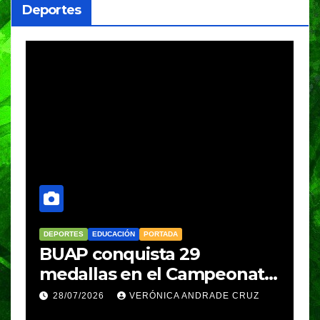
Deportes
DEPORTES
EDUCACIÓN
PORTADA
C
s
BUAP conquista 29
C
medallas en el Campeonato
p
Nacional de Karate y
F
28/07/2026
VERÓNICA ANDRADE CRUZ
clasifica a competencias