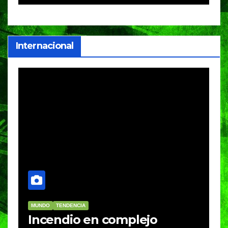
internacionales
Internacional
MUNDO
TENDENCIA
E
Incendio en complejo
T