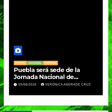
ESTADO
NACIONAL
PORTADA
N
Puebla será sede de la
N
Jornada Nacional de
d
Reforestación 2026; Claudia
p
05/08/2026
VERÓNICA ANDRADE CRUZ
Sheinbaum encabezará el
P
na
evento en el Izta-Popo
S