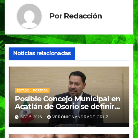
Por
Redacción
Noticias relacionadas
ESTADO
PORTADA
Posible Concejo Municipal en
Acatlán de Osorio se definirá
en una semana; Congreso
AGO 5, 2026
VERÓNICA ANDRADE CRUZ
espera resolución de
Gobernación