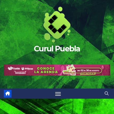
Saltar
al
contenido
Curul Puebla