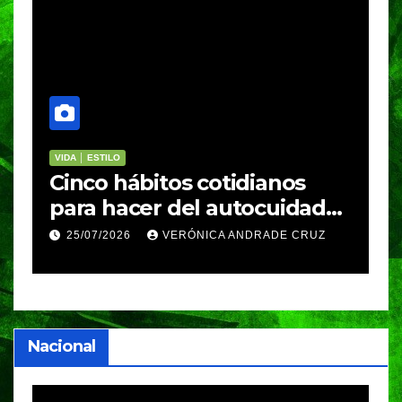
VIDA │ ESTILO
C
Cinco hábitos cotidianos
P
para hacer del autocuidado
d
parte de la rutina
N
25/07/2026
VERÓNICA ANDRADE CRUZ
p
d
Nacional