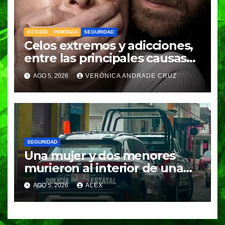
ESTADO
PORTADA
SEGURIDAD
Celos extremos y adicciones,
entre las principales causas
de feminicidio en Puebla:
AGO 5, 2026
VERÓNICA ANDRADE CRUZ
Fiscalía
SEGURIDAD
Una mujer y dos menores
murieron al interior de una
vivienda en Huauchinango;
AGO 5, 2026
ALEX
investigan posible
intoxicación