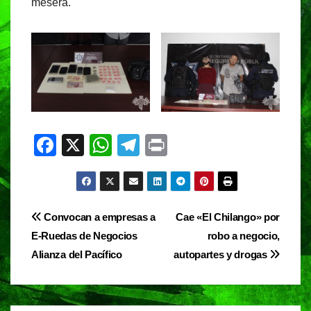
mesera.
F
X
W
T
Pr
a
h
el
in
c
at
e
t
e
s
gr
Navegación
Convocan a empresas a
Cae «El Chilango» por
b
A
a
E-Ruedas de Negocios
robo a negocio,
de
o
p
m
Alianza del Pacífico
autopartes y drogas
entradas
o
p
k