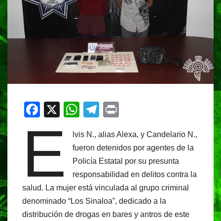
F
X
W
T
Pr
E
a
h
el
in
lvis N., alias Alexa, y Candelario N.,
c
at
e
t
fueron detenidos por agentes de la
e
s
gr
Policía Estatal por su presunta
b
A
a
responsabilidad en delitos contra la
o
p
m
salud. La mujer está vinculada al grupo criminal
o
p
denominado “Los Sinaloa”, dedicado a la
distribución de drogas en bares y antros de este
k