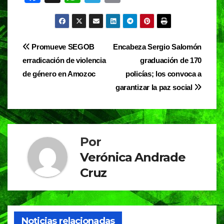
a
h
el
in
c
at
e
t
e
s
gr
Navegación
Promueve SEGOB
Encabeza Sergio Salomón
b
A
a
erradicación de violencia
graduación de 170
de
o
p
m
de género en Amozoc
policías; los convoca a
entradas
o
p
garantizar la paz social
k
Por
Verónica Andrade
Cruz
Noticias relacionadas