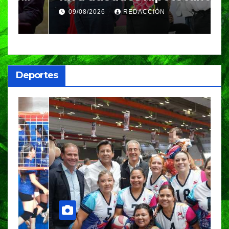
entrega vivienda digna a
c
09/08/2026
REDACCIÓN
familias poblanas
c
Deportes