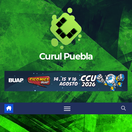
Saltar
al
contenido
Curul Puebla