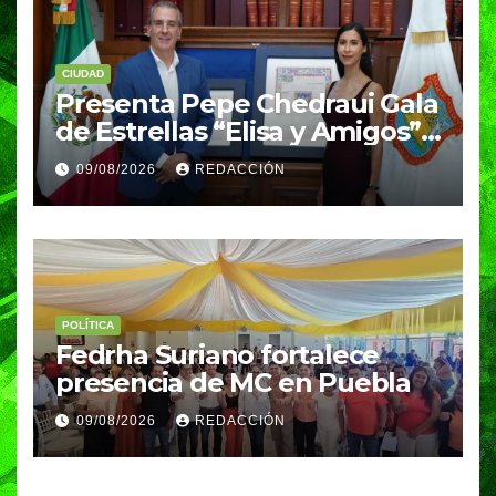
CIUDAD
Presenta Pepe Chedraui Gala
de Estrellas “Elisa y Amigos”
para fortalecer el acceso a la
09/08/2026
REDACCIÓN
cultura en Puebla capital
POLÍTICA
Fedrha Suriano fortalece
presencia de MC en Puebla
09/08/2026
REDACCIÓN