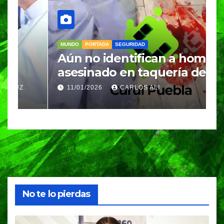
MUNDO
PORTADA
SEGURIDAD
M
Aún no identifican a hombre
R
asesinado en taquería de
L
Amozoc
c
11/01/2026
CARLOS ALI
n
c
e
No te lo pierdas