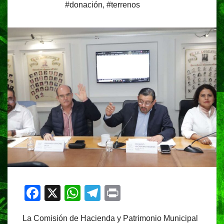
#donación
,
#terrenos
F
X
W
T
Pr
a
h
el
in
La Comisión de Hacienda y Patrimonio Municipal