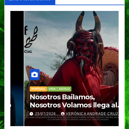
PORTADA
VIDA │ ESTILO
V
Nosotros Bailamos,
C
Nosotros Volamos llega al
p
GIFF
p
25/07/2026
VERÓNICA ANDRADE CRUZ