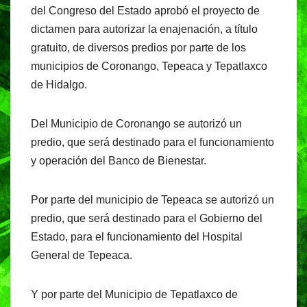
c
at
e
t
del Congreso del Estado aprobó el proyecto de
e
s
gr
dictamen para autorizar la enajenación, a título
b
A
a
gratuito, de diversos predios por parte de los
o
p
m
municipios de Coronango, Tepeaca y Tepatlaxco
o
p
de Hidalgo.
k
Del Municipio de Coronango se autorizó un
predio, que será destinado para el funcionamiento
y operación del Banco de Bienestar.
Por parte del municipio de Tepeaca se autorizó un
predio, que será destinado para el Gobierno del
Estado, para el funcionamiento del Hospital
General de Tepeaca.
Y por parte del Municipio de Tepatlaxco de