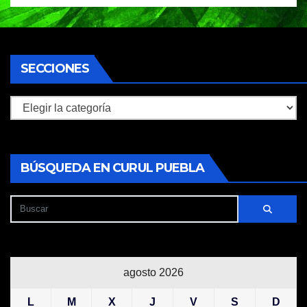
SECCIONES
Secciones
BÚSQUEDA EN CURUL PUEBLA
agosto 2026
L
M
X
J
V
S
D