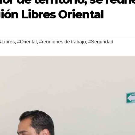
gión Libres Oriental
#Libres
,
#Oriental
,
#reuniones de trabajo
,
#Seguridad