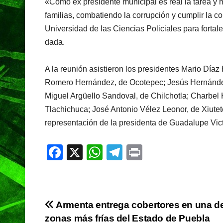
«Como ex presidente municipal es real la tarea y 
familias, combatiendo la corrupción y cumplir la co
Universidad de las Ciencias Policiales para fortal
dada.
A la reunión asistieron los presidentes Mario Díaz
Romero Hernández, de Ocotepec; Jesús Hernández 
Miguel Argüello Sandoval, de Chilchotla; Charbel
Tlachichuca; José Antonio Vélez Leonor, de Xiut
representación de la presidenta de Guadalupe Vict
F
X
W
T
Pr
a
h
el
in
c
at
e
t
e
s
gr
Navegación
Armenta entrega cobertores en una de
b
A
a
zonas más frías del Estado de Puebla