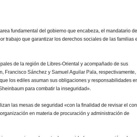
de Ixtapa-
Zihuatanejo
a tarea fundamental del gobierno que encabeza, el mandatario d
r trabajo que garantizar los derechos sociales de las familias 
ipales de la región de Libres-Oriental y acompañado de sus
n, Francisco Sánchez y Samuel Aguilar Pala, respectivamente,
 que los ediles asuman sus obligaciones y responsabilidades e
 Sheinbaum para combatir la inseguridad».
lizan las mesas de seguridad «con la finalidad de revisar el con
NACIONAL
PORTADA
MUNDO
NACIONA
México
Shein
organización en materia de procuración y administración de
descarta
celebra