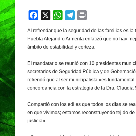
F
X
W
T
Pr
a
h
el
in
Al refrendar que la seguridad de las familias es l
c
at
e
t
Puebla Alejandro Armenta enfatizó que no hay mejo
e
s
gr
ámbito de estabilidad y certeza.
b
A
a
o
p
m
El mandatario se reunió con 10 presidentes munic
o
p
secretarios de Seguridad Pública y de Gobernació
refrendó que al ser municipalista «es fundamental
k
concordancia con la estrategia de la Dra. Claudia
Compartió con los ediles que todos los días se rea
en que vivimos; estamos reconstruyendo tejido de 
justicia».