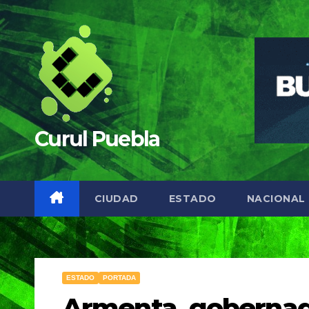
Saltar
al
contenido
Curul Puebla
CIUDAD
ESTADO
NACIONAL
ESTADO
PORTADA
Armenta, gobernado