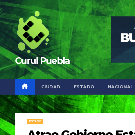
Saltar
al
contenido
Curul Puebla
CIUDAD
ESTADO
NACIONAL
ESTADO
Atrae Gobierno Esta