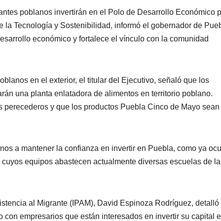
antes poblanos invertirán en el Polo de Desarrollo Económico 
 la Tecnología y Sostenibilidad, informó el gobernador de Pueb
desarrollo económico y fortalece el vínculo con la comunidad
oblanos en el exterior, el titular del Ejecutivo, señaló que los
rán una planta enlatadora de alimentos en territorio poblano.
los perecederos y que los productos Puebla Cinco de Mayo sean
PORTADA
TENDENCIA
VIDA │ ESTILO
TENDENCIA
VIDA 
Carmelitas
Oreo® 
nos a mantener la confianza en invertir en Puebla, como ya ocu
Café, el sabor
lanzan
es, cuyos equipos abastecen actualmente diversas escuelas de la
tradicional
edició
04/08/2026
VERÓNICA
30/07/2026
que conquista
limita
ANDRADE CRUZ
ANDRADE CRU
Asistencia al Migrante (IPAM), David Espinoza Rodríguez, detalló
a los visitantes
Méxic
 con empresarios que están interesados en invertir su capital e