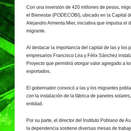
a
h
el
in
Con una inversión de 420 millones de pesos, migr
c
at
e
t
el Bienestar (PODECOBI), ubicado en la Capital de
e
s
gr
Alejandro Armenta Mier, iniciativa que impulsa el 
b
A
a
migrante.
o
p
m
o
p
Al destacar la importancia del capital de las y los p
k
empresarios Francisco Lira y Félix Sánchez instala
Proyecto que permitirá otorgar valor agregado a 
exportados.
El gobernador convocó a las y los migrantes pobla
con la instalación de la fábrica de paneles solar
entidad.
Por su parte, el director del Instituto Poblano de 
la dependencia sostiene diversas mesas de trabajo