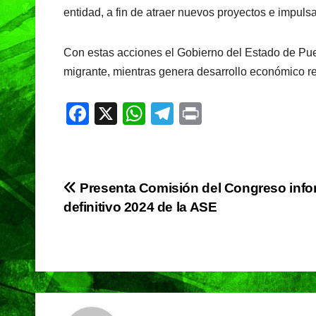
entidad, a fin de atraer nuevos proyectos e impuls
Con estas acciones el Gobierno del Estado de Pue
migrante, mientras genera desarrollo económico reg
F
X
W
T
Pr
a
h
el
in
c
at
e
t
e
s
gr
Navegación
Presenta Comisión del Congreso inf
b
A
a
definitivo 2024 de la ASE
de
o
p
m
o
p
entradas
k