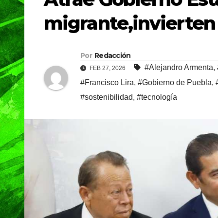
migrante,invierten 
Por
Redacción
#Alejandro Armenta
,
FEB 27, 2026
#Francisco Lira
,
#Gobierno de Puebla
,
#sostenibilidad
,
#tecnología