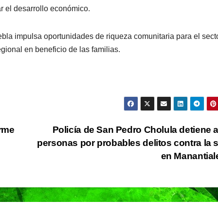
ar el desarrollo económico.
de Ixtapa-
Zihuatanejo
bla impulsa oportunidades de riqueza comunitaria para el sect
ional en beneficio de las familias.
orme
Policía de San Pedro Cholula detiene 
personas por probables delitos contra la 
en Manantia
NACIONAL
PORTADA
MUNDO
NACIONA
México
Shein
descarta
celebra