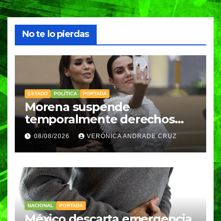
No te lo pierdas
ESTADO
POLÍTICA
PORTADA
Morena suspende
temporalmente derechos
partidarios de Nayeli Salvatori
08/08/2026
VERÓNICA ANDRADE CRUZ
y Graciela Palomares
NACIONAL
PORTADA
México descarta emergencia