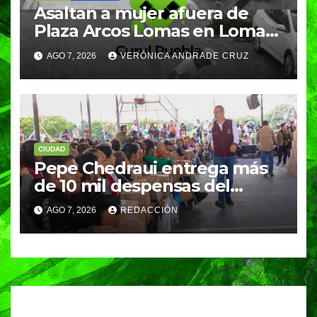
Asaltan a mujer afuera de
Plaza Arcos Lomas en Lomas
de Angelópolis; delincuentes
AGO 7, 2026
VERÓNICA ANDRADE CRUZ
huyeron en auto
CIUDAD
Pepe Chedraui entrega más
de 10 mil despensas del
programa “Alimentación
AGO 7, 2026
REDACCIÓN
Imparable” en la Laguna de
Chapulco