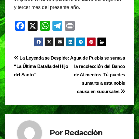
y tercer mes del presente año.
F
X
W
T
Pr
a
h
el
in
c
at
e
t
e
s
gr
Navegación
La Leyenda se Despide:
Agua de Puebla se suma a
b
A
a
“La Última Batalla del Hijo
la recolección del Banco
de
o
p
m
del Santo”
de Alimentos. Tú puedes
entradas
o
p
sumarte a esta noble
causa en sucursales
k
Por
Redacción