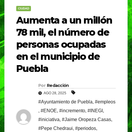
CIUDAD
Aumenta a un millón
78 mil, el número de
personas ocupadas
en el municipio de
Puebla
Por
Redacción
AGO 28, 2025
#Ayuntamiento de Puebla
,
#empleos
,
#ENOE
,
#incremento
,
#INEGI
,
#iniciativa
,
#Jaime Oropeza Casas
,
#Pepe Chedraui
,
#periodos
,