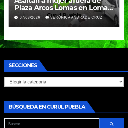
Asaltan a mujer afuera de
Plaza Arcos Lomas en Lomas
de Angelópolis; delincuentes
07/08/2026
VERÓNICA ANDRADE CRUZ
huyeron en auto
SECCIONES
Secciones
BÚSQUEDA EN CURUL PUEBLA