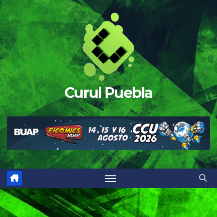
Saltar
al
contenido
Curul Puebla