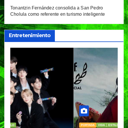
Tonantzin Fernández consolida a San Pedro
Cholula como referente en turismo inteligente
Entretenimiento
PORTADA
VIDA │ ESTILO
V