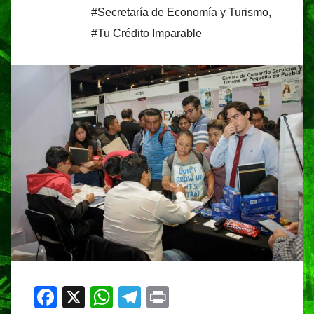
#Secretaría de Economía y Turismo
,
#Tu Crédito Imparable
F
X
W
T
Pr