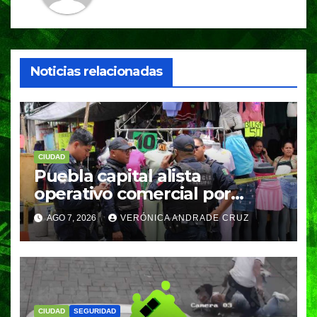
Noticias relacionadas
CIUDAD
Puebla capital alista
operativo comercial por
fiestas patrias y regreso a
AGO 7, 2026
VERÓNICA ANDRADE CRUZ
clases
CIUDAD
SEGURIDAD