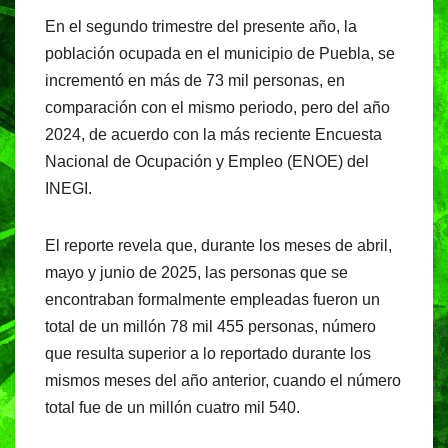
a
h
el
in
En el segundo trimestre del presente año, la
c
at
e
t
población ocupada en el municipio de Puebla, se
e
s
gr
incrementó en más de 73 mil personas, en
b
A
a
comparación con el mismo periodo, pero del año
o
p
m
2024, de acuerdo con la más reciente Encuesta
o
p
Nacional de Ocupación y Empleo (ENOE) del
INEGI.
k
El reporte revela que, durante los meses de abril,
mayo y junio de 2025, las personas que se
encontraban formalmente empleadas fueron un
total de un millón 78 mil 455 personas, número
que resulta superior a lo reportado durante los
mismos meses del año anterior, cuando el número
total fue de un millón cuatro mil 540.