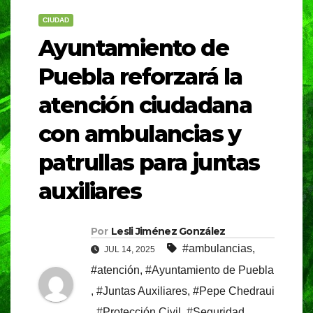
CIUDAD
Ayuntamiento de
Puebla reforzará la
atención ciudadana
con ambulancias y
patrullas para juntas
auxiliares
Por
Lesli Jiménez González
#ambulancias
,
JUL 14, 2025
#atención
,
#Ayuntamiento de Puebla
,
#Juntas Auxiliares
,
#Pepe Chedraui
,
#Protección Civil
,
#Seguridad
,