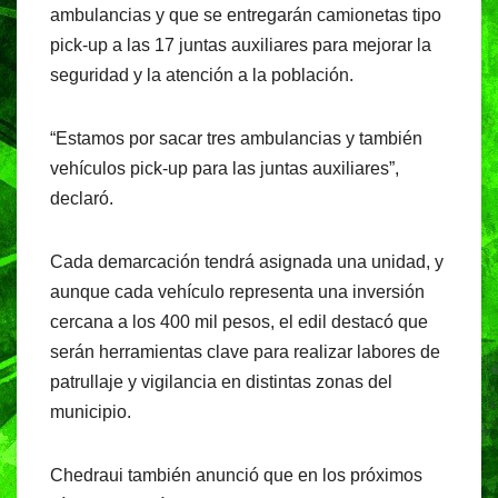
e
s
gr
ambulancias y que se entregarán camionetas tipo
b
A
a
pick-up a las 17 juntas auxiliares para mejorar la
o
p
m
seguridad y la atención a la población.
o
p
k
“Estamos por sacar tres ambulancias y también
vehículos pick-up para las juntas auxiliares”,
declaró.
Cada demarcación tendrá asignada una unidad, y
aunque cada vehículo representa una inversión
cercana a los 400 mil pesos, el edil destacó que
serán herramientas clave para realizar labores de
patrullaje y vigilancia en distintas zonas del
municipio.
Chedraui también anunció que en los próximos