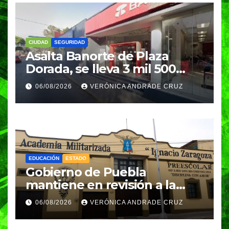
CIUDAD
SEGURIDAD
Asalta Banorte de Plaza
Dorada, se lleva 3 mil 500
pesos
06/08/2026
VERÓNICA ANDRADE CRUZ
EDUCACIÓN
ESTADO
Gobierno de Puebla
mantiene en revisión a la
Academia Militarizada para
06/08/2026
VERÓNICA ANDRADE CRUZ
seguir operando: Armenta