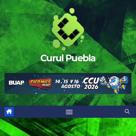
Saltar
al
contenido
Curul Puebla