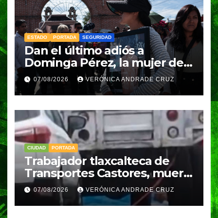
ESTADO
PORTADA
SEGURIDAD
Dan el último adiós a
Dominga Pérez, la mujer de
83 años asesinada durante
07/08/2026
VERÓNICA ANDRADE CRUZ
un asalto en Amozoc
CIUDAD
PORTADA
Trabajador tlaxcalteca de
Transportes Castores, muere
aplastado por azulejos en
07/08/2026
VERÓNICA ANDRADE CRUZ
Puebla