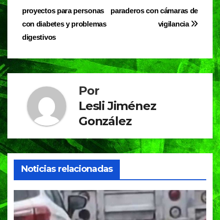
de
o
p
m
proyectos para personas
paraderos con cámaras de
entradas
o
p
con diabetes y problemas
vigilancia
digestivos
k
Por
Lesli Jiménez
González
Noticias relacionadas