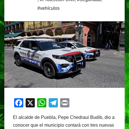
#vehículos
F
X
W
T
Pr
a
h
el
in
El alcalde de Puebla, Pepe Chedraui Budib, dio a
c
at
e
t
conocer que el municipio contará con tres nuevas