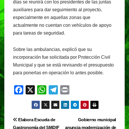
días se reunirá con los presidentes de las juntas
auxiliares para dar seguimiento al proyecto,
especialmente en aquellas zonas que
actualmente no cuentan con vehículos de apoyo
para tareas de seguridad.
Sobre las ambulancias, explicó que su
incorporación fue solicitada por Protección Civil
Municipal y que se está revisando el presupuesto
para ponerlas en operación lo antes posible.
F
X
W
T
Pr
a
h
el
in
c
at
e
t
e
s
gr
Navegación
Elabora Escuela de
Gobierno municipal
b
A
a
Gastronomía del SMDIF
anuncia modernización de