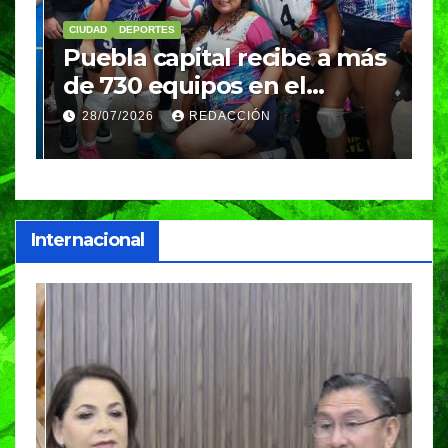
CIUDAD
DEPORTES
D
Puebla capital recibe a más
B
de 730 equipos en el
m
Festival Máster de Voleibol
N
28/07/2026
REDACCIÓN
c
i
Internacional