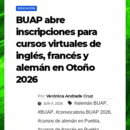
EDUCACIÓN
BUAP abre
inscripciones para
cursos virtuales de
inglés, francés y
alemán en Otoño
2026
Por
Verónica Andrade Cruz
#alemán BUAP
,
JUN 4, 2026
#BUAP
,
#convocatoria BUAP 2026
,
#cursos de alemán en Puebla
,
#cursos de francés en Puebla
,