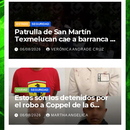
ESTADO
SEGURIDAD
Patrulla de San Martín
Texmelucan cae a barranca y
deja dos policías lesionados
06/08/2026
VERÓNICA ANDRADE CRUZ
CIUDAD
SEGURIDAD
Estos son los detenidos por
el robo a Coppel de la 6
Poniente
06/08/2026
MARTHA ANGELICA