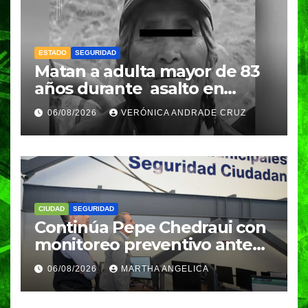
ESTADO
SEGURIDAD
Matan a adulta mayor de 83
años durante asalto en
Amozoc
06/08/2026
VERÓNICA ANDRADE CRUZ
CIUDAD
SEGURIDAD
Continúa Pepe Chedraui con
monitoreo preventivo ante
temporada de lluvias desde
06/08/2026
MARTHA ANGELICA
la DGERI