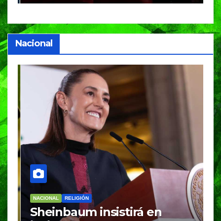
Nacional
NACIONAL
RELIGIÓN
N
Sheinbaum insistirá en
P