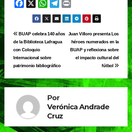
F
X
W
T
Pr
a
h
el
in
c
at
e
t
e
s
gr
Navegación
BUAP celebra 140 años
Juan Villoro presenta Los
b
A
a
de la Biblioteca Lafragua
héroes numerados en la
de
o
p
m
con Coloquio
BUAP y reflexiona sobre
entradas
o
p
Internacional sobre
el impacto cultural del
patrimonio bibliográfico
fútbol
k
Por
Verónica Andrade
Cruz