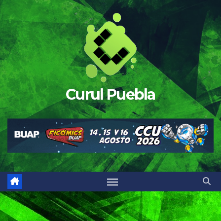
Saltar
al
contenido
Curul Puebla