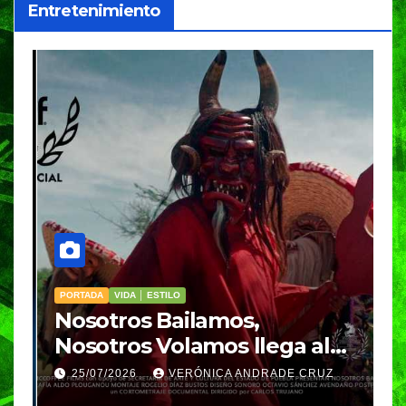
Entretenimiento
PORTADA
VIDA │ ESTILO
V
Nosotros Bailamos,
C
Nosotros Volamos llega al
p
GIFF
p
25/07/2026
VERÓNICA ANDRADE CRUZ