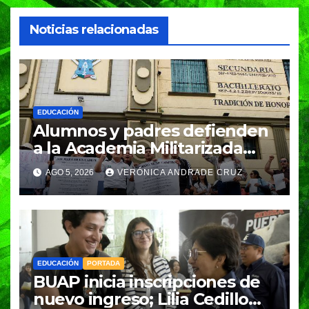
Noticias relacionadas
EDUCACIÓN
Alumnos y padres defienden
a la Academia Militarizada
Ignacio Zaragoza en Puebla;
AGO 5, 2026
VERÓNICA ANDRADE CRUZ
piden a la SEP no cerrar el
plantel
EDUCACIÓN
PORTADA
BUAP inicia inscripciones de
nuevo ingreso; Lilia Cedillo