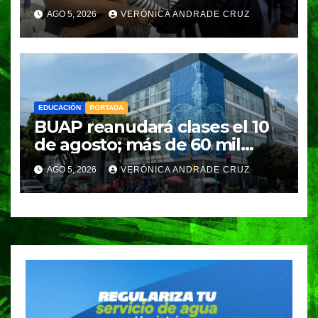
supervisa el proceso para
AGO 5, 2026
VERÓNICA ANDRADE CRUZ
más de 23 mil estudiantes
EDUCACIÓN
PORTADA
BUAP reanudará clases el 10
de agosto; más de 60 mil
estudiantes iniciarán el ciclo
AGO 5, 2026
VERÓNICA ANDRADE CRUZ
escolar 2026-2027