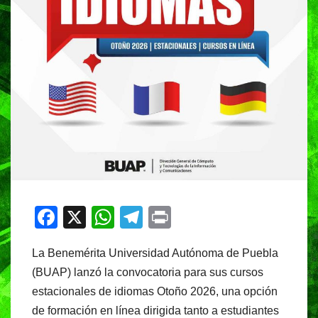
F
X
W
T
Pr
a
h
el
in
La Benemérita Universidad Autónoma de Puebla
c
at
e
t
(BUAP) lanzó la convocatoria para sus cursos
e
s
gr
estacionales de idiomas Otoño 2026, una opción
b
A
a
de formación en línea dirigida tanto a estudiantes