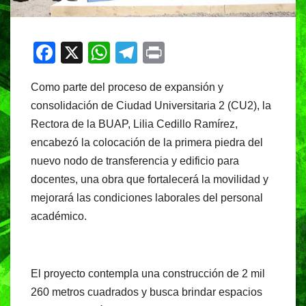
F
X
W
T
Pr
a
h
el
in
Como parte del proceso de expansión y
c
at
e
t
consolidación de Ciudad Universitaria 2 (CU2), la
e
s
gr
Rectora de la BUAP, Lilia Cedillo Ramírez,
b
A
a
encabezó la colocación de la primera piedra del
o
p
m
nuevo nodo de transferencia y edificio para
o
p
docentes, una obra que fortalecerá la movilidad y
mejorará las condiciones laborales del personal
k
académico.
El proyecto contempla una construcción de 2 mil
260 metros cuadrados y busca brindar espacios