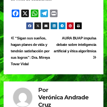
F
X
W
T
Pr
a
h
el
in
c
at
e
t
e
s
gr
Navegación
“Sigan sus sueños,
AURA BUAP impulsa
b
A
a
hagan planes de vida y
debate sobre inteligencia
de
o
p
m
tendrán satisfacción por
artificial y ética algorítmica
entradas
o
p
sus logros”: Dra. Mireya
Tovar Vidal
k
Por
Verónica Andrade
Cruz