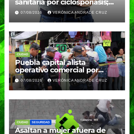
sanitaria por ciclosporiasis;
reportan 33 casos en dos
07/08/2026
VERÓNICA ANDRADE CRUZ
meses
CIUDAD
Puebla capital alista
operativo comercial por
fiestas patrias y regreso a
07/08/2026
VERÓNICA ANDRADE CRUZ
clases
CIUDAD
SEGURIDAD
Asaltan a mujer afuera de