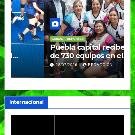
CIUDAD
DEPORTES
D
Puebla capital recibe a más
B
de 730 equipos en el
m
Festival Máster de Voleibol
N
28/07/2026
REDACCIÓN
c
i
Internacional