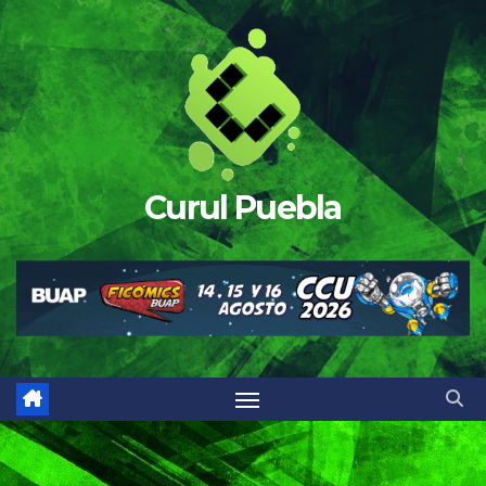
Saltar
al
contenido
Curul Puebla