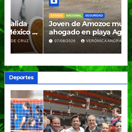
ESTADO
NACIONAL
SEGURIDAD
N
Joven de Amozoc muere
S
y
ahogado en playa Agua
i
Azul, en Cazones, Veracruz
p
07/08/2026
VERÓNICA ANDRADE CRUZ
h
Deportes