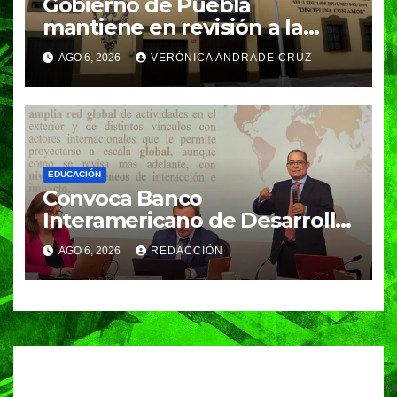
Gobierno de Puebla
mantiene en revisión a la
Academia Militarizada para
AGO 6, 2026
VERÓNICA ANDRADE CRUZ
seguir operando: Armenta
EDUCACIÓN
Convoca Banco
Interamericano de Desarrollo
a investigador BUAP para
AGO 6, 2026
REDACCIÓN
análisis internacional