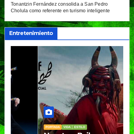
Tonantzin Fernández consolida a San Pedro
Cholula como referente en turismo inteligente
Entretenimiento
PORTADA
VIDA │ ESTILO
V