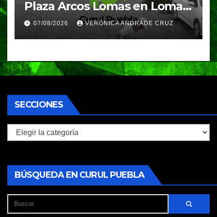
Plaza Arcos Lomas en Lomas
de Angelópolis; delincuentes
07/08/2026
VERÓNICA ANDRADE CRUZ
huyeron en auto
SECCIONES
Secciones
BÚSQUEDA EN CURUL PUEBLA