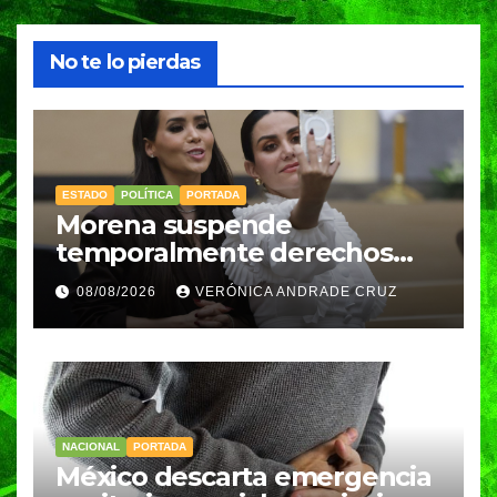
No te lo pierdas
ESTADO
POLÍTICA
PORTADA
Morena suspende
temporalmente derechos
partidarios de Nayeli Salvatori
08/08/2026
VERÓNICA ANDRADE CRUZ
y Graciela Palomares
NACIONAL
PORTADA
México descarta emergencia