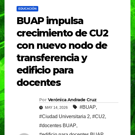
EDUCACIÓN
BUAP impulsa
crecimiento de CU2
con nuevo nodo de
transferencia y
edificio para
docentes
Por
Verónica Andrade Cruz
#BUAP
,
MAY 14, 2026
#Ciudad Universitaria 2
,
#CU2
,
#docentes BUAP
,
#edificio para docentes BUAP
,