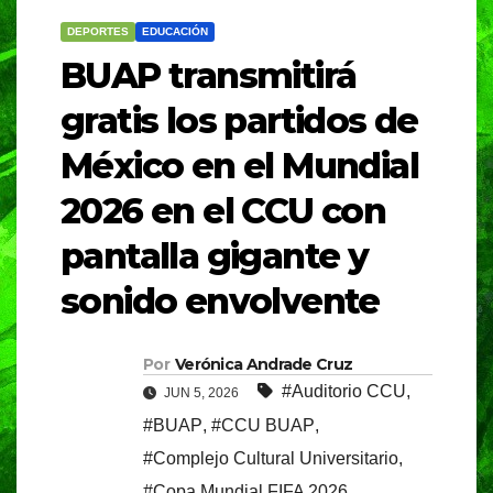
DEPORTES
EDUCACIÓN
BUAP transmitirá
gratis los partidos de
México en el Mundial
2026 en el CCU con
pantalla gigante y
sonido envolvente
Por
Verónica Andrade Cruz
#Auditorio CCU
,
JUN 5, 2026
#BUAP
,
#CCU BUAP
,
#Complejo Cultural Universitario
,
#Copa Mundial FIFA 2026
,