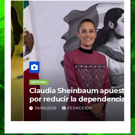
NACIONAL
N
Claudia Sheinbaum apuesta
S
por reducir la dependencia
i
del gas importado; fracking
M
06/08/2026
REDACCIÓN
sigue bajo evaluación
g