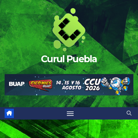
Saltar
al
contenido
Curul Puebla