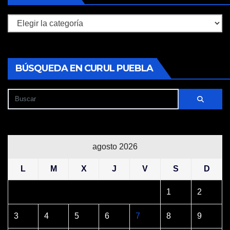
Secciones
BÚSQUEDA EN CURUL PUEBLA
agosto 2026
L
M
X
J
V
S
D
1
2
3
4
5
6
7
8
9