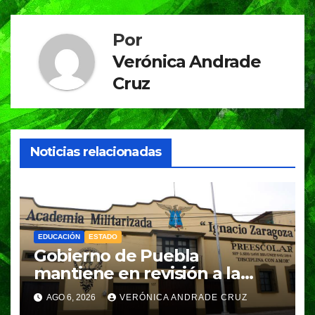
Por
Verónica Andrade
Cruz
Noticias relacionadas
EDUCACIÓN
ESTADO
Gobierno de Puebla
mantiene en revisión a la
Academia Militarizada para
AGO 6, 2026
VERÓNICA ANDRADE CRUZ
seguir operando: Armenta