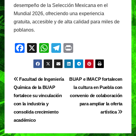
desempeño de la Selección Mexicana en el
Mundial 2026, ofreciendo una experiencia
gratuita, accesible y de alta calidad para miles de
poblanos.
F
X
W
T
Pr
a
h
el
in
c
at
e
t
e
s
gr
Navegación
Facultad de Ingeniería
BUAP e IMACP fortalecen
b
A
a
Química de la BUAP
la cultura en Puebla con
de
o
p
m
fortalece su vinculación
convenio de colaboración
entradas
o
p
con la industria y
para ampliar la oferta
consolida crecimiento
artística
k
académico