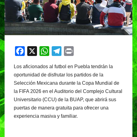
F
X
W
T
Pr
a
h
el
in
Los aficionados al futbol en Puebla tendrán la
c
at
e
t
oportunidad de disfrutar los partidos de la
e
s
gr
Selección Mexicana durante la Copa Mundial de
b
A
a
la FIFA 2026 en el Auditorio del Complejo Cultural
o
p
m
Universitario (CCU) de la BUAP, que abrirá sus
o
p
puertas de manera gratuita para ofrecer una
experiencia masiva y familiar.
k