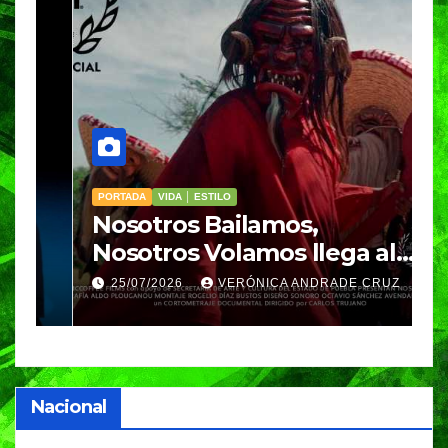
PORTADA
VIDA │ ESTILO
V
Nosotros Bailamos,
C
Nosotros Volamos llega al
p
GIFF
p
25/07/2026
VERÓNICA ANDRADE CRUZ
Nacional