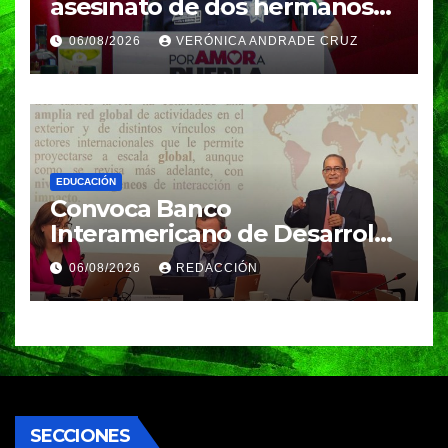
asesinato de dos hermanos
en Huixcolotla; refuerzan
06/08/2026
VERÓNICA ANDRADE CRUZ
seguridad en la Central de
Abasto
EDUCACIÓN
Convoca Banco
Interamericano de Desarrollo
a investigador BUAP para
06/08/2026
REDACCIÓN
análisis internacional
SECCIONES