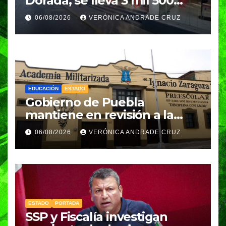
Dorada, se lleva 3 mil 500
pesos
06/08/2026
VERÓNICA ANDRADE CRUZ
EDUCACIÓN
ESTADO
Gobierno de Puebla
mantiene en revisión a la
Academia Militarizada para
06/08/2026
VERÓNICA ANDRADE CRUZ
seguir operando: Armenta
ESTADO
PORTADA
SSP y Fiscalía investigan