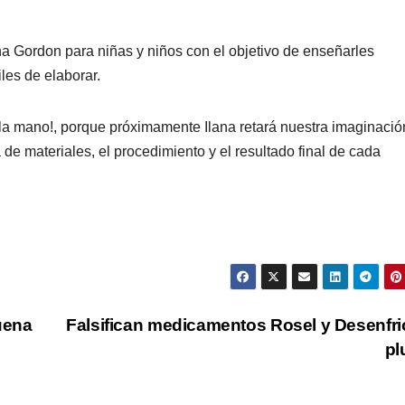
Festival
sigue 
na Gordon para niñas y niños con el objetivo de enseñarles
Máster de
la pasi
02/08/2026
29/07/2026
les de elaborar.
Voleibol 2026
voleibo
REDACCIÓN
REDACCIÓN
en Puebla
Gobier
 la mano!, porque próximamente Ilana retará nuestra imaginació
de materiales, el procedimiento y el resultado final de cada
Capital
Pepe
Chedra
uena
Falsifican medicamentos Rosel y Desenfrio
pl