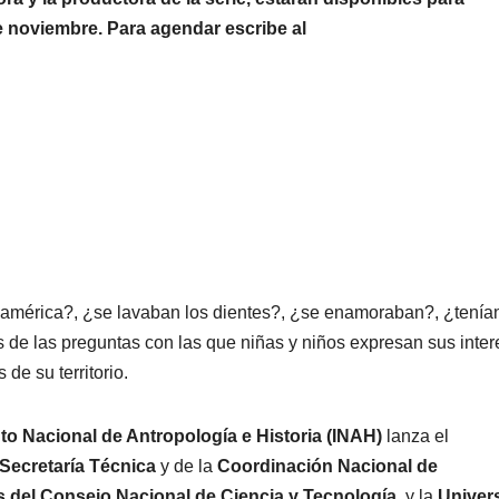
de Ixtapa-
de noviembre. Para agendar escribe al
Zihuatanejo
américa?, ¿se lavaban los dientes?, ¿se enamoraban?, ¿tenía
de las preguntas con las que niñas y niños expresan sus inte
NACIONAL
PORTADA
MUNDO
NACIONA
de su territorio.
México
Shein
descarta
celebra
uto Nacional de Antropología e Historia (INAH)
lanza el
Secretaría Técnica
y de la
Coordinación Nacional de
emergencia
de Bet
07/08/2026
VERÓNICA
07/08/2026
s del Consejo Nacional de Ciencia y Tecnología
, y la
Univer