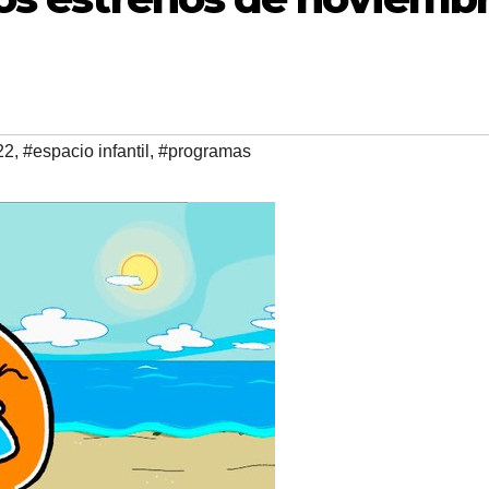
22
,
#espacio infantil
,
#programas