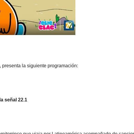
!, presenta la siguiente programación:
la señal 22.1
rnitorrinco que viaja por Latinoamérica acompañado de cancio