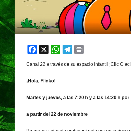
F
X
W
T
Pr
a
h
el
in
Canal 22 a través de su espacio infantil ¡Clic Clac
c
at
e
t
e
s
gr
¡Hola, Flinko!
b
A
a
o
p
m
Martes y jueves, a las 7:20 h y a las 14:20 h por 
o
p
k
a partir del 22 de noviembre
Programa animado protagonizado por un curioso o