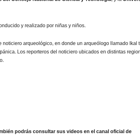
sanitaria por
Chávez
ANDRADE CRUZ
ANDRADE CRU
ciclosporiasis;
México
onducido y realizado por niñas y niños.
reportan 33
destac
casos en dos
acerc
 noticiero arqueológico, en donde un arqueólogo llamado Ikal 
meses
con Pe
pánica. Los reporteros del noticiero ubicados en distintas regio
o.
CIUDAD
DEPORTES
CIUDAD
DEPORT
mbién podrás consultar sus videos en el canal oficial de
Concluye
Puebla