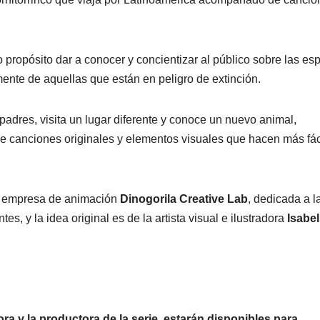
propósito dar a conocer y concientizar al público sobre las es
mente de aquellas que están en peligro de extinción.
adres, visita un lugar diferente y conoce un nuevo animal,
r de canciones originales y elementos visuales que hacen más fác
PORTADA
TENDENCIA
VIDA │ ESTILO
TENDENCIA
VIDA 
Carmelitas
Oreo® 
la empresa de animación
Dinogorila Creative Lab
, dedicada a l
Café, el sabor
lanzan
es, y la idea original es de la artista visual e ilustradora
Isabel
tradicional
edició
04/08/2026
VERÓNICA
30/07/2026
que conquista
limita
ANDRADE CRUZ
ANDRADE CRU
a los visitantes
Méxic
ra y la productora de la serie, estarán disponibles para