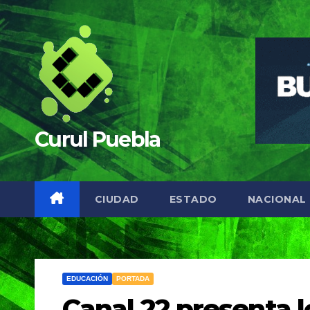
Saltar
al
contenido
Curul Puebla
CIUDAD
ESTADO
NACIONAL
EDUCACIÓN
PORTADA
Canal 22 presenta 