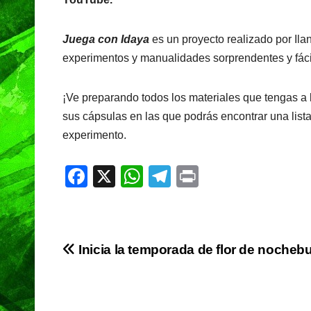
Juega con Idaya
es un proyecto realizado por Ila
experimentos y manualidades sorprendentes y fáci
¡Ve preparando todos los materiales que tengas a
sus cápsulas en las que podrás encontrar una lista 
experimento.
F
X
W
T
Pr
a
h
el
in
c
at
e
t
e
s
gr
Navegación
Inicia la temporada de flor de nocheb
b
A
a
de
o
p
m
o
p