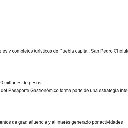
en Puebla
Gobier
Capital
Pepe
Chedra
es y complejos turísticos de Puebla capital, San Pedro Cholul
0 millones de pesos
del Pasaporte Gastronómico forma parte de una estrategia inte
MUNDO
Sacerdote de
MUNDO
PORTADA
Aún n
Puebla se
entos de gran afluencia y al interés generado por actividades