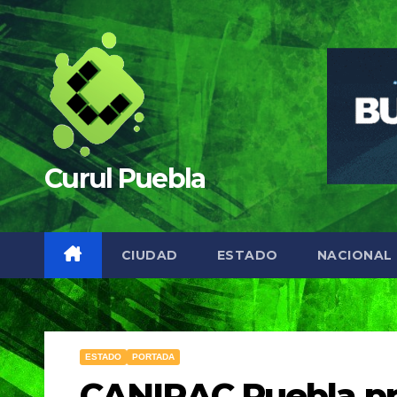
Saltar
al
contenido
Curul Puebla
CIUDAD
ESTADO
NACIONAL
ESTADO
PORTADA
CANIRAC Puebla pr