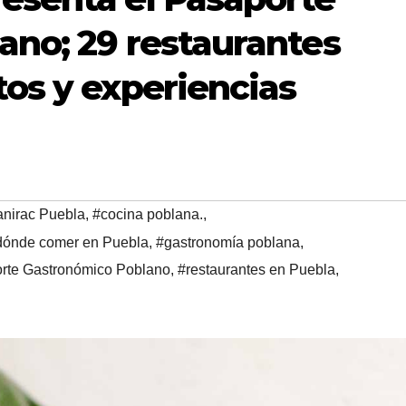
no; 29 restaurantes
os y experiencias
nirac Puebla
,
#cocina poblana.
,
dónde comer en Puebla
,
#gastronomía poblana
,
rte Gastronómico Poblano
,
#restaurantes en Puebla
,