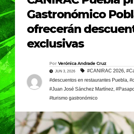
Gastronómico Pobla
ofrecerán descuent
exclusivas
Por
Verónica Andrade Cruz
#CANIRAC 2026
,
#Ca
JUN 3, 2026
#descuentos en restaurantes Puebla
,
#
#Juan José Sánchez Martínez
,
#Pasapo
#turismo gastronómico