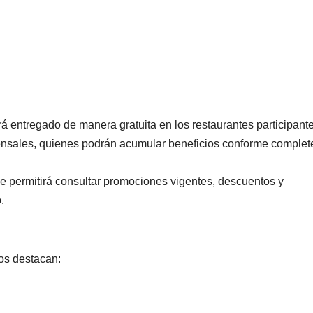
PORTADA
TENDENCIA
VIDA │ ESTILO
TENDENCIA
VIDA 
Carmelitas
Oreo® 
Café, el sabor
lanzan
rá entregado de manera gratuita en los restaurantes participante
ensales, quienes podrán acumular beneficios conforme complet
tradicional
edició
04/08/2026
VERÓNICA
30/07/2026
que conquista
limita
ANDRADE CRUZ
ANDRADE CRU
 permitirá consultar promociones vigentes, descuentos y
a los visitantes
Méxic
.
de Ixtapa-
Zihuatanejo
ios destacan: