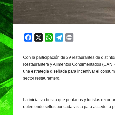
F
X
W
T
Pr
a
h
el
in
c
at
e
t
Con la participación de 29 restaurantes de distint
e
s
gr
Restaurantera y Alimentos Condimentados (CANI
b
A
a
una estrategia diseñada para incentivar el consumo
o
p
m
sector restaurantero.
o
p
k
La iniciativa busca que poblanos y turistas recorr
obteniendo sellos por cada visita para acceder a