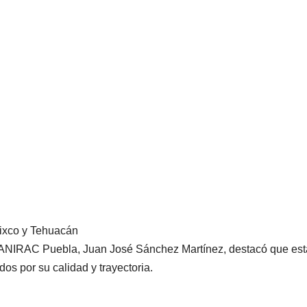
NACIONAL
PORTADA
NACIONAL
Sheinbaum
Gobie
mantiene
federa
invitación al
destra
06/08/2026
06/08/2026
papa León XIV
export
REDACCIÓN
REDACCIÓN
lixco y Tehuacán
e CANIRAC Puebla, Juan José Sánchez Martínez, destacó que est
para visitar
de agu
os por su calidad y trayectoria.
México; aún
reforza