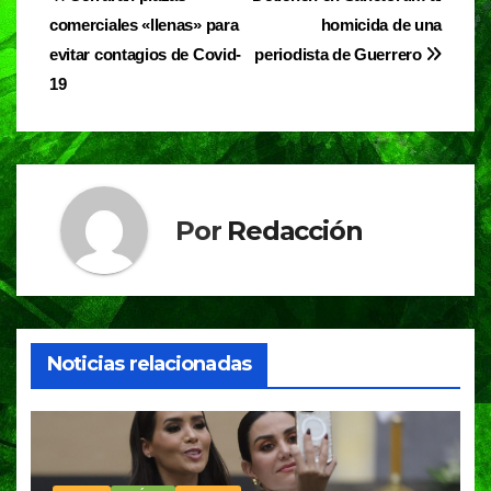
Navegación
b
A
a
comerciales «llenas» para
homicida de una
de
o
p
m
evitar contagios de Covid-
periodista de Guerrero
entradas
o
p
19
k
Por
Redacción
Noticias relacionadas