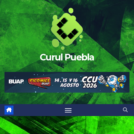
Saltar
al
contenido
Curul Puebla