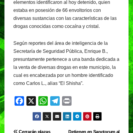
elementos identificaron al hoy detenido, quien
estaba en posesión de 66 envoltorios con
diversas sustancias con las características de las
drogas conocidas como cocaína y cristal.
Según reportes del área de inteligencia de la
Secretaría de Seguridad Pública, Enrique B.,
presuntamente pertenece a una banda dedicada a
la venta de diversas drogas en este municipio, la
cual es encabezada por un hombre identificado
como Carlos L., alias “El Shisha”.
F
X
W
T
Pr
a
h
el
in
c
at
e
t
e
s
gr
Cerrarán plazas
Detienen en Sanctorum al