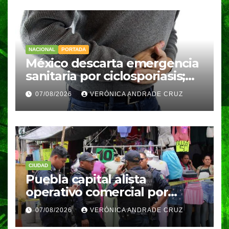
NACIONAL
PORTADA
México descarta emergencia
sanitaria por ciclosporiasis;
reportan 33 casos en dos
07/08/2026
VERÓNICA ANDRADE CRUZ
meses
CIUDAD
Puebla capital alista
operativo comercial por
fiestas patrias y regreso a
07/08/2026
VERÓNICA ANDRADE CRUZ
clases