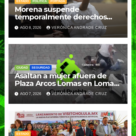
ESTADO
POLÍTICA
PORTADA
Morena suspende
temporalmente derechos
partidarios de Nayeli Salvatori
AGO 8, 2026
VERÓNICA ANDRADE CRUZ
y Graciela Palomares
CIUDAD
SEGURIDAD
Asaltan a mujer afuera de
Plaza Arcos Lomas en Lomas
de Angelópolis; delincuentes
AGO 7, 2026
VERÓNICA ANDRADE CRUZ
huyeron en auto
ESTADO