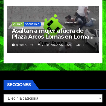
CIUDAD
SEGURIDAD
Asaltan a mujer afuera de
Plaza Arcos Lomas en Lomas
de Angelópolis; delincuentes
07/08/2026
VERÓNICA ANDRADE CRUZ
huyeron en auto
SECCIONES
Secciones