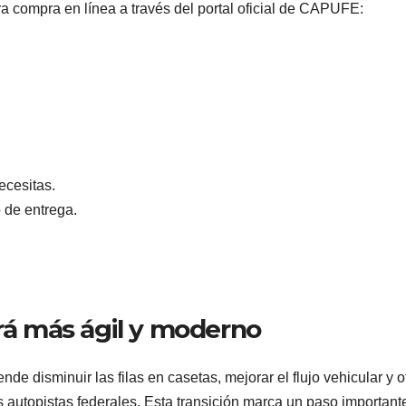
emergencia
de Bet
07/08/2026
VERÓNICA
07/08/2026
a compra en línea a través del portal oficial de CAPUFE:
sanitaria por
Chávez
ANDRADE CRUZ
ANDRADE CRU
ciclosporiasis;
México
reportan 33
destac
casos en dos
acerc
meses
con Pe
ecesitas.
o de entrega.
erá más ágil y moderno
e disminuir las filas en casetas, mejorar el flujo vehicular y o
CIUDAD
DEPORTES
CIUDAD
DEPORT
s autopistas federales. Esta transición marca un paso important