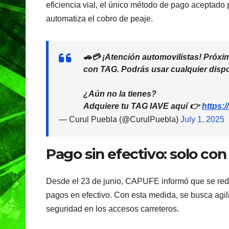
e
s
gr
eficiencia vial, el único método de pago aceptado
b
A
a
automatiza el cobro de peaje.
o
p
m
o
p
🚗💳 ¡Atención automovilistas! Próxim
k
con TAG. Podrás usar cualquier dispos
¿Aún no la tienes?
Adquiere tu TAG IAVE aquí 👉
https:
— Curul Puebla (@CurulPuebla)
July 1, 2025
Pago sin efectivo: solo co
Desde el 23 de junio, CAPUFE informó que se red
pagos en efectivo. Con esta medida, se busca agiliz
seguridad en los accesos carreteros.