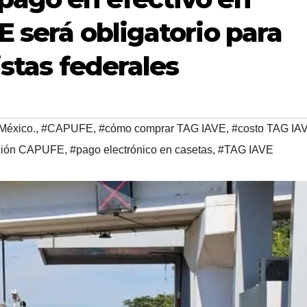
E será obligatorio para
istas federales
 México.
,
#CAPUFE
,
#cómo comprar TAG IAVE
,
#costo TAG IA
ción CAPUFE
,
#pago electrónico en casetas
,
#TAG IAVE