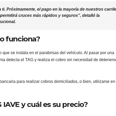
de Ixtapa-
. Próximamente, el pago en la mayoría de nuestros carril
ermitirá cruces más rápidos y seguros”, detalló la
Zihuatanejo
ucional.
o funciona?
o que se instala en el parabrisas del vehículo. Al pasar por una
ma detecta el TAG y realiza el cobro sin necesidad de deteners
bancaria para realizar cobros domiciliados, o bien, utilizarse en
NACIONAL
PORTADA
MUNDO
NACIONA
México
Shein
IAVE y cuál es su precio?
descarta
celebra