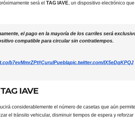
 próximamente será el
TAG IAVE
, un dispositivo electrónico que
amente, el pago en la mayoría de los carriles será exclusiv
itivo compatible para circular sin contratiempos.
//t.co/b7evMmrZPt
#CurulPuebla
pic.twitter.com/lX5eDqKPQJ
PORTADA
TENDENCIA
VIDA │ ESTILO
TENDENCIA
VIDA 
Carmelitas
Oreo® 
n TAG IAVE
Café, el sabor
lanzan
ucirá considerablemente el número de casetas que aún permit
tradicional
edició
04/08/2026
VERÓNICA
30/07/2026
ar el tránsito vehicular, disminuir tiempos de espera y reforzar 
que conquista
limita
ANDRADE CRUZ
ANDRADE CRU
a los visitantes
Méxic