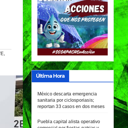
VE
,
Última Hora
México descarta emergencia
sanitaria por ciclosporiasis;
reportan 33 casos en dos meses
Puebla capital alista operativo
comercial por fiestas patrias y