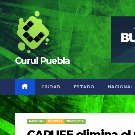
Saltar
al
contenido
Curul Puebla
CIUDAD
ESTADO
NACIONAL
NACIONAL
PORTADA
TENDENCIA
CAPUFE elimina el 