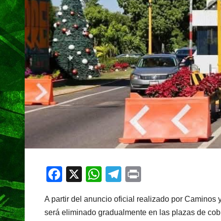
F
X
W
T
Pr
a
h
el
in
A partir del anuncio oficial realizado por Camino
c
at
e
t
será eliminado gradualmente en las plazas de cob