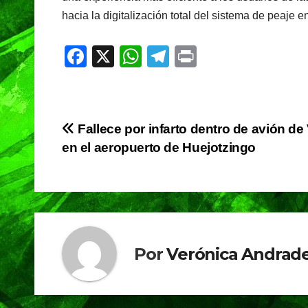
hacia la digitalización total del sistema de peaje 
F
X
W
T
Pr
a
h
el
in
c
at
e
t
e
s
gr
Navegación
Fallece por infarto dentro de avión de 
b
A
a
en el aeropuerto de Huejotzingo
de
o
p
m
o
p
entradas
k
Por
Verónica Andrade