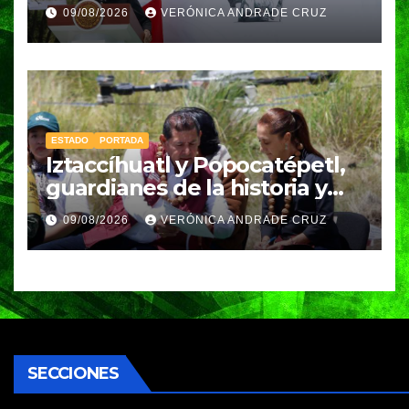
Indígenas” plantea
09/08/2026
VERÓNICA ANDRADE CRUZ
Sheinbaum
ESTADO
PORTADA
Iztaccíhuatl y Popocatépetl,
guardianes de la historia y
fuentes de vida para Puebla:
09/08/2026
VERÓNICA ANDRADE CRUZ
Armenta
SECCIONES