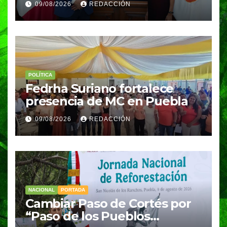
09/08/2026
REDACCIÓN
cultura en Puebla capital
POLÍTICA
Fedrha Suriano fortalece
presencia de MC en Puebla
09/08/2026
REDACCIÓN
NACIONAL
PORTADA
Cambiar Paso de Cortés por
“Paso de los Pueblos