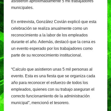
o
p
m
asistieron aproximadamente 5 mil trabajadores
o
p
municipales.
k
En entrevista, González Covián explicó que esta
celebración se realiza anualmente como un
reconocimiento a la labor de los empleados
durante el año. Además, destacó que la cena es
un evento esperado por los trabajadores como
parte de su reconocimiento institucional.
“Calculo que asistieron unas 5 mil personas al
evento. Esta es una fiesta que se organiza cada
año para reconocer el esfuerzo de todos los
empleados, quienes con su trabajo aseguran el
correcto funcionamiento de la administración
municipal”, mencionó el tesorero.