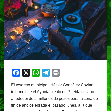
F
X
W
T
Pr
a
h
el
in
El tesorero municipal, Héctor González Covián,
c
at
e
t
informó que el Ayuntamiento de Puebla destinó
e
s
gr
alrededor de 5 millones de pesos para la cena de
b
A
a
fin de año celebrada el pasado lunes, a la que