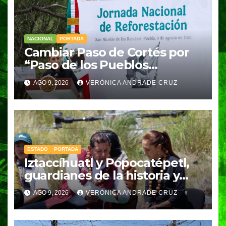
NACIONAL
PORTADA
Cambiar Paso de Cortés por
“Paso de los Pueblos
Indígenas” plantea
AGO 9, 2026
VERÓNICA ANDRADE CRUZ
Sheinbaum
ESTADO
PORTADA
Iztaccíhuatl y Popocatépetl,
guardianes de la historia y
fuentes de vida para Puebla:
AGO 9, 2026
VERÓNICA ANDRADE CRUZ
Armenta