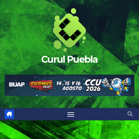
Saltar
al
contenido
Curul Puebla