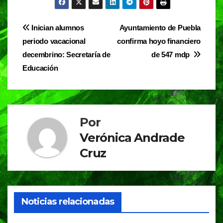
c
at
e
t
e
s
gr
Navegación
Inician alumnos
Ayuntamiento de Puebla
b
A
a
periodo vacacional
confirma hoyo financiero
de
o
p
m
decembrino: Secretaría de
de 547 mdp
entradas
o
p
Educación
k
Por
Verónica Andrade
Cruz
Noticias relacionadas