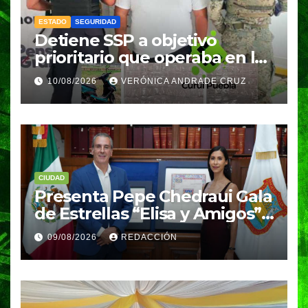
ESTADO
SEGURIDAD
Detiene SSP a objetivo
prioritario que operaba en la
Mixteca
10/08/2026
VERÓNICA ANDRADE CRUZ
CIUDAD
Presenta Pepe Chedraui Gala
de Estrellas “Elisa y Amigos”
para fortalecer el acceso a la
09/08/2026
REDACCIÓN
cultura en Puebla capital