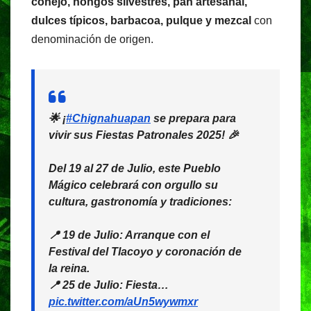
conejo, hongos silvestres, pan artesanal,
dulces típicos, barbacoa, pulque y mezcal
con
denominación de origen.
🌟 ¡
#Chignahuapan
se prepara para
vivir sus Fiestas Patronales 2025! 🎉
Del 19 al 27 de Julio, este Pueblo
Mágico celebrará con orgullo su
cultura, gastronomía y tradiciones:
📍 19 de Julio: Arranque con el
Festival del Tlacoyo y coronación de
la reina.
📍 25 de Julio: Fiesta…
pic.twitter.com/aUn5wywmxr