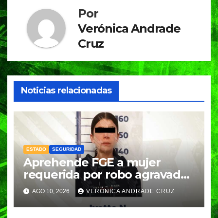
Por
Verónica Andrade
Cruz
Noticias relacionadas
ESTADO
SEGURIDAD
Aprehende FGE a mujer
requerida por robo agravado
en Ciudad de México
AGO 10, 2026
VERÓNICA ANDRADE CRUZ