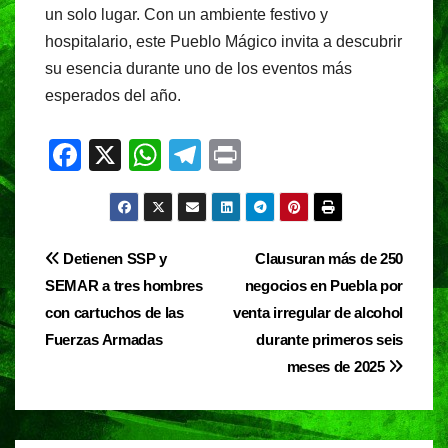
un solo lugar. Con un ambiente festivo y
hospitalario, este Pueblo Mágico invita a descubrir
su esencia durante uno de los eventos más
esperados del año.
F
X
W
T
Pr
a
h
el
in
c
at
e
t
e
s
gr
Navegación
Detienen SSP y
Clausuran más de 250
b
A
a
SEMAR a tres hombres
negocios en Puebla por
de
o
p
m
con cartuchos de las
venta irregular de alcohol
entradas
o
p
Fuerzas Armadas
durante primeros seis
meses de 2025
k