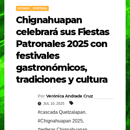
ESTADO
PORTADA
Chignahuapan
celebrará sus Fiestas
Patronales 2025 con
festivales
gastronómicos,
tradiciones y cultura
Por
Verónica Andrade Cruz
JUL 10, 2025
#cascada Quetzalapan
,
#Chignahuapan 2025
,
#esferas Chignahuapan
,