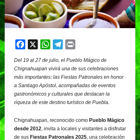
F
X
W
T
Pr
a
h
el
in
Del 19 al 27 de julio, el Pueblo Mágico de
c
at
e
t
Chignahuapan vivirá una de sus celebraciones
e
s
gr
más importantes: las Fiestas Patronales en honor
b
A
a
a Santiago Apóstol, acompañadas de eventos
o
p
m
gastronómicos y culturales que destacan la
o
p
riqueza de este destino turístico de Puebla.
k
Chignahuapan, reconocido como
Pueblo Mágico
desde 2012
, invita a locales y visitantes a disfrutar
de sus
Fiestas Patronales 2025
, una celebración