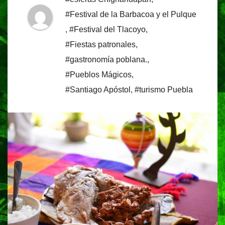
#Festival de la Barbacoa y el Pulque
,
#Festival del Tlacoyo
,
#Fiestas patronales
,
#gastronomía poblana.
,
#Pueblos Mágicos
,
#Santiago Apóstol
,
#turismo Puebla