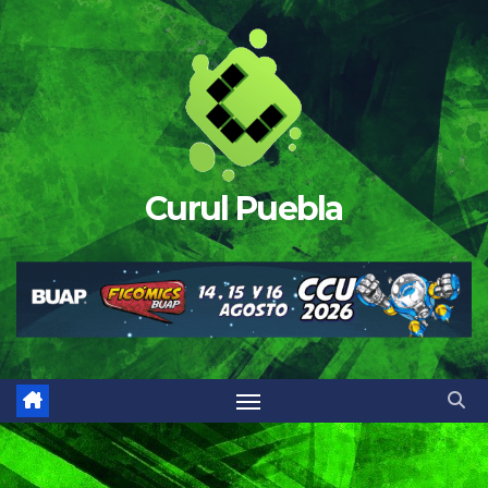
Saltar
al
contenido
Curul Puebla