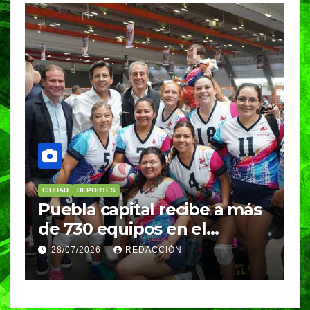
ORTES
DEPORTES
EDUCACIÓN
P
 capital recibe a más
BUAP conqui
 equipos en el
medallas en
al Máster de Voleibol
Nacional de 
26
REDACCIÓN
28/07/2026
VER
clasifica a 
internaciona