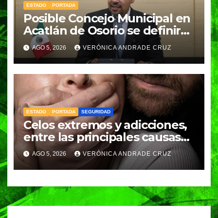
ESTADO
PORTADA
Posible Concejo Municipal en
Acatlán de Osorio se definirá
en una semana; Congreso
AGO 5, 2026
VERÓNICA ANDRADE CRUZ
espera resolución de
Gobernación
ESTADO
PORTADA
SEGURIDAD
Celos extremos y adicciones,
entre las principales causas
de feminicidio en Puebla:
AGO 5, 2026
VERÓNICA ANDRADE CRUZ
Fiscalía