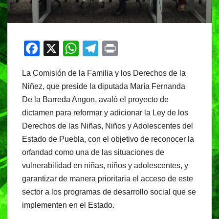
F
X
W
T
Pr
a
h
el
in
La Comisión de la Familia y los Derechos de la
c
at
e
t
Niñez, que preside la diputada María Fernanda
e
s
gr
De la Barreda Angon, avaló el proyecto de
b
A
a
dictamen para reformar y adicionar la Ley de los
o
p
m
Derechos de las Niñas, Niños y Adolescentes del
o
p
Estado de Puebla, con el objetivo de reconocer la
orfandad como una de las situaciones de
k
vulnerabilidad en niñas, niños y adolescentes, y
garantizar de manera prioritaria el acceso de este
sector a los programas de desarrollo social que se
implementen en el Estado.