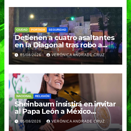
CIUDAD
PORTADA
SEGURIDAD
Detienen a cuatro asaltantes
en la Diagonal tras robo a
Coppel en el Centro de
05/08/2026
VERÓNICA ANDRADE CRUZ
Puebla; recuperan celulares
y aseguran un arma
NACIONAL
RELIGIÓN
Sheinbaum insistirá en invitar
al Papa León a México
durante su próxima gira por
05/08/2026
VERÓNICA ANDRADE CRUZ
América Latina