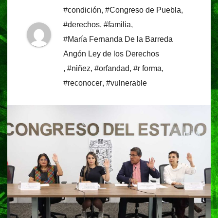
#condición
,
#Congreso de Puebla
,
#derechos
,
#familia
,
#María Fernanda De la Barreda
Angón Ley de los Derechos
,
#niñez
,
#orfandad
,
#r forma
,
#reconocer
,
#vulnerable