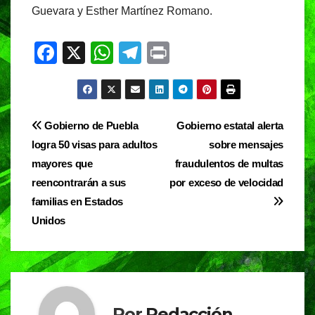
Guevara y Esther Martínez Romano.
F
X
W
T
Pr
a
h
el
in
c
at
e
t
e
s
gr
Navegación
Gobierno de Puebla
Gobierno estatal alerta
b
A
a
logra 50 visas para adultos
sobre mensajes
de
o
p
m
mayores que
fraudulentos de multas
entradas
o
p
reencontrarán a sus
por exceso de velocidad
familias en Estados
k
Unidos
Por
Redacción