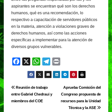
aspirantes se encuentran qué son los derechos
humanos, qué es una recomendación, lo
respectivo a capacitación de servidores públicos
en la materia, atención a violaciones graves de
derechos humanos, así como las acciones
específicas a implementar para la atención de
diversos grupos vulnerables.
F
X
W
T
Pr
a
h
el
in
c
at
e
t
e
s
gr
Navegación
Reunión de trabajo
Aprueba Comisión del
b
A
a
entre Gabriel Chedraui y
Congreso propuesta de
de
o
p
m
miembros del COE
recursos para la Unidad
entradas
o
p
Técnica y la ASE