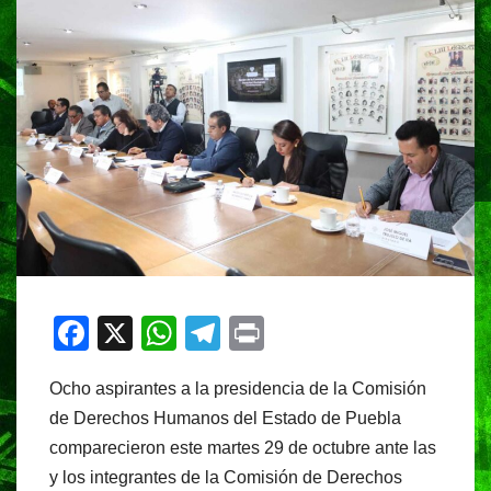
F
X
W
T
Pr
a
h
el
in
Ocho aspirantes a la presidencia de la Comisión
c
at
e
t
de Derechos Humanos del Estado de Puebla
e
s
gr
comparecieron este martes 29 de octubre ante las
b
A
a
y los integrantes de la Comisión de Derechos