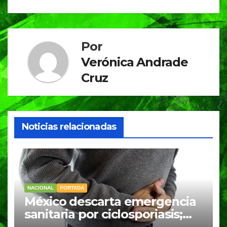
k
Por
Verónica Andrade
Cruz
Noticias relacionadas
NACIONAL
PORTADA
México descarta emergencia
sanitaria por ciclosporiasis;
reportan 33 casos en dos