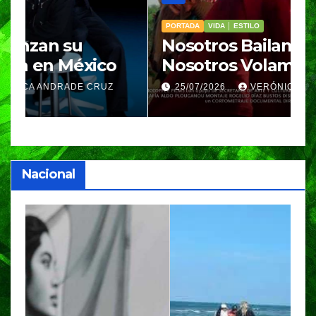
PORTADA
VIDA │ ESTILO
V
Nosotros Bailamos,
C
Nosotros Volamos llega al
p
GIFF
p
25/07/2026
VERÓNICA ANDRADE CRUZ
Nacional