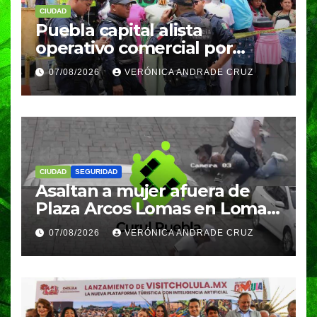
CIUDAD
Puebla capital alista
operativo comercial por
fiestas patrias y regreso a
07/08/2026
VERÓNICA ANDRADE CRUZ
clases
CIUDAD
SEGURIDAD
Asaltan a mujer afuera de
Plaza Arcos Lomas en Lomas
de Angelópolis; delincuentes
07/08/2026
VERÓNICA ANDRADE CRUZ
huyeron en auto