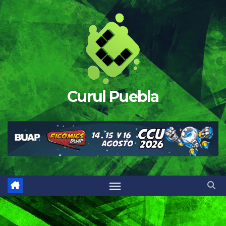
Saltar
al
contenido
Curul Puebla