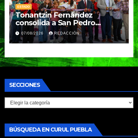
ESTADO
Tonantzin Fernández
consolida a San Pedro
Cholula como referente en
07/08/2026
REDACCIÓN
turismo inteligente
SECCIONES
Secciones
BÚSQUEDA EN CURUL PUEBLA