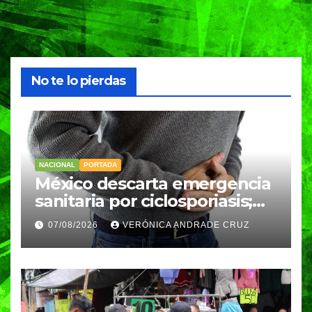
No te lo pierdas
NACIONAL
PORTADA
México descarta emergencia
sanitaria por ciclosporiasis;
reportan 33 casos en dos
07/08/2026
VERÓNICA ANDRADE CRUZ
meses