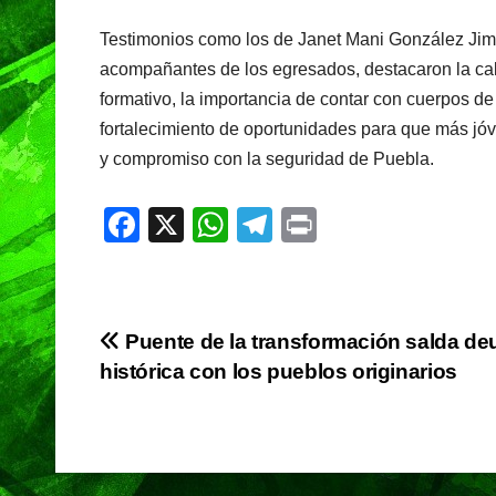
Testimonios como los de Janet Mani González Jimé
acompañantes de los egresados, destacaron la cal
formativo, la importancia de contar con cuerpos d
fortalecimiento de oportunidades para que más jóv
y compromiso con la seguridad de Puebla.
F
X
W
T
Pr
a
h
el
in
c
at
e
t
e
s
gr
Navegación
Puente de la transformación salda de
b
A
a
histórica con los pueblos originarios
de
o
p
m
o
p
entradas
k