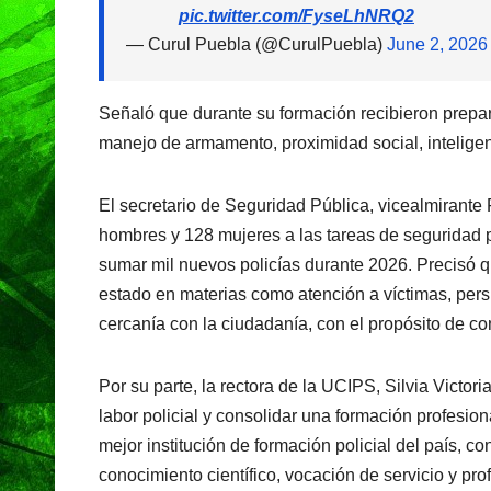
pic.twitter.com/FyseLhNRQ2
— Curul Puebla (@CurulPuebla)
June 2, 2026
Señaló que durante su formación recibieron prepa
manejo de armamento, proximidad social, inteligenc
El secretario de Seguridad Pública, vicealmirante
hombres y 128 mujeres a las tareas de seguridad p
sumar mil nuevos policías durante 2026. Precisó qu
estado en materias como atención a víctimas, persp
cercanía con la ciudadanía, con el propósito de con
Por su parte, la rectora de la UCIPS, Silvia Victor
labor policial y consolidar una formación profesio
mejor institución de formación policial del país, 
conocimiento científico, vocación de servicio y p