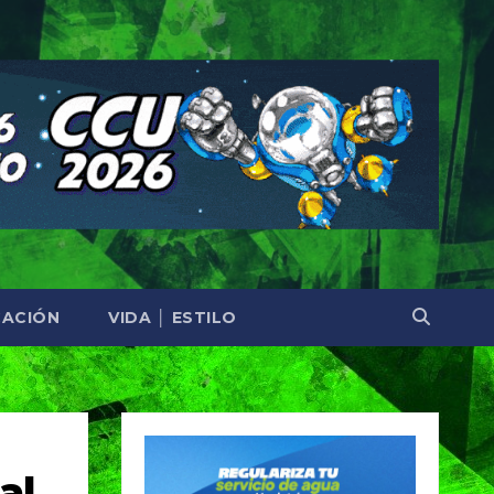
ACIÓN
VIDA │ ESTILO
al