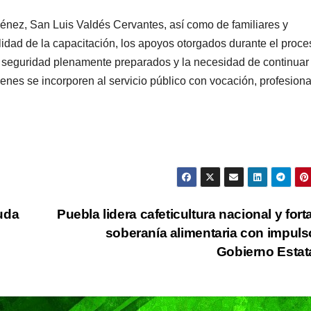
no hay fecha
seguri
nez, San Luis Valdés Cervantes, así como de familiares y
definida
Micho
idad de la capacitación, los apoyos otorgados durante el proce
e seguridad plenamente preparados y la necesidad de continuar 
enes se incorporen al servicio público con vocación, profesion
CIUDAD
DEPORTES
CIUDAD
DEPORT
uda
Puebla lidera cafeticultura nacional y fort
Concluye
Puebla
soberanía alimentaria con impuls
Gobierno Estat
Festival
sigue 
Máster de
la pasi
02/08/2026
29/07/2026
REDACCIÓN
REDACCIÓN