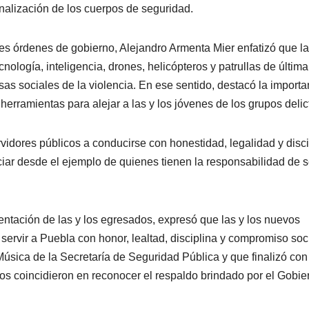
onalización de los cuerpos de seguridad.
tres órdenes de gobierno, Alejandro Armenta Mier enfatizó que la
ología, inteligencia, drones, helicópteros y patrullas de última
as sociales de la violencia. En ese sentido, destacó la importa
 herramientas para alejar a las y los jóvenes de los grupos delic
rvidores públicos a conducirse con honestidad, legalidad y disci
NACIONAL
PORTADA
NACIONAL
ciar desde el ejemplo de quienes tienen la responsabilidad de s
Sheinbaum
Gobie
mantiene
federa
invitación al
destra
ntación de las y los egresados, expresó que las y los nuevos
06/08/2026
06/08/2026
servir a Puebla con honor, lealtad, disciplina y compromiso soci
papa León XIV
export
REDACCIÓN
REDACCIÓN
úsica de la Secretaría de Seguridad Pública y que finalizó con
para visitar
de agu
ados coincidieron en reconocer el respaldo brindado por el Gobie
México; aún
reforza