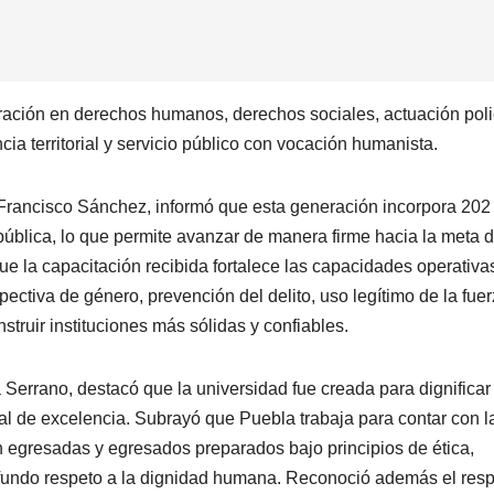
ración en derechos humanos, derechos sociales, actuación polic
ia territorial y servicio público con vocación humanista.
PORTADA
TENDENCIA
VIDA │ ESTILO
TENDENCIA
VIDA 
Carmelitas
Oreo® 
 Francisco Sánchez, informó que esta generación incorpora 202
Café, el sabor
lanzan
ública, lo que permite avanzar de manera firme hacia la meta 
tradicional
edició
04/08/2026
VERÓNICA
30/07/2026
e la capacitación recibida fortalece las capacidades operativa
que conquista
limita
ectiva de género, prevención del delito, uso legítimo de la fuer
ANDRADE CRUZ
ANDRADE CRU
struir instituciones más sólidas y confiables.
a los visitantes
Méxic
de Ixtapa-
ia Serrano, destacó que la universidad fue creada para dignificar
nal de excelencia. Subrayó que Puebla trabaja para contar con l
Zihuatanejo
con egresadas y egresados preparados bajo principios de ética,
rofundo respeto a la dignidad humana. Reconoció además el res