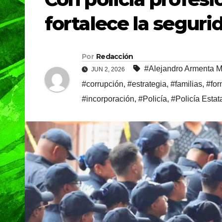
fortalece la seguri
Por
Redacción
#Alejandro Armenta M
JUN 2, 2026
#corrupción
,
#estrategia
,
#familias
,
#for
#incorporación
,
#Policía
,
#Policía Estat