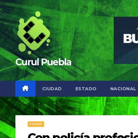
Saltar
al
contenido
Curul Puebla
CIUDAD
ESTADO
NACIONAL
ESTADO
Con policía profesi