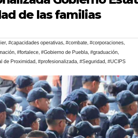
dad de las familias
ier
,
#capacidades operativas
,
#combate
,
#corporaciones
,
mación
,
#fortalece
,
#Gobierno de Puebla
,
#graduación
,
al de Proximidad
,
#profesionalizada
,
#Seguridad
,
#UCIPS