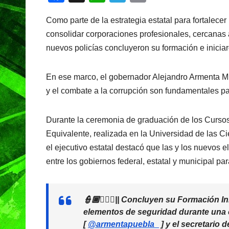
a
h
el
in
Como parte de la estrategia estatal para fortalecer
c
at
e
t
consolidar corporaciones profesionales, cercanas 
e
s
gr
nuevos policías concluyeron su formación e inicia
b
A
a
o
p
m
En ese marco, el gobernador Alejandro Armenta Mi
o
p
y el combate a la corrupción son fundamentales par
k
Durante la ceremonia de graduación de los Cursos 
Equivalente, realizada en la Universidad de las C
el ejecutivo estatal destacó que las y los nuevos
entre los gobiernos federal, estatal y municipal pa
👮🏾👮🏻‍♀️|| Concluyen su Formación I
elementos de seguridad durante una
[
@armentapuebla_
] y el secretario 