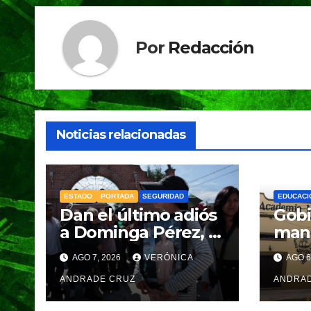
Por
Redacción
Noticias relacionadas
ESTADO
PORTADA
SEGURIDAD
EDUCACI
Dan el último adiós
Gobi
a Dominga Pérez, la
man
mujer de 83 años
revis
AGO 7, 2026
VERÓNICA
AGO 6
asesinada durante
Aca
un asalto en
ANDRADE CRUZ
Mili
ANDRA
Amozoc
segu