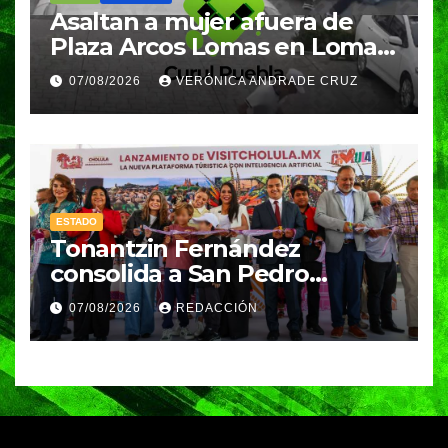
Asaltan a mujer afuera de
Plaza Arcos Lomas en Lomas
de Angelópolis; delincuentes
07/08/2026
VERÓNICA ANDRADE CRUZ
huyeron en auto
ESTADO
Tonantzin Fernández
consolida a San Pedro
Cholula como referente en
07/08/2026
REDACCIÓN
turismo inteligente