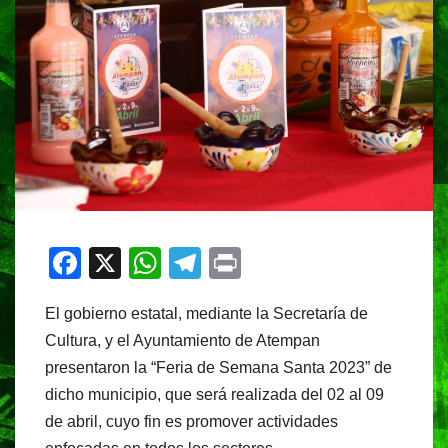
F
X
W
T
Pr
a
h
el
in
El gobierno estatal, mediante la Secretaría de
c
at
e
t
Cultura, y el Ayuntamiento de Atempan
e
s
gr
presentaron la “Feria de Semana Santa 2023” de
b
A
a
dicho municipio, que será realizada del 02 al 09
o
p
m
de abril, cuyo fin es promover actividades