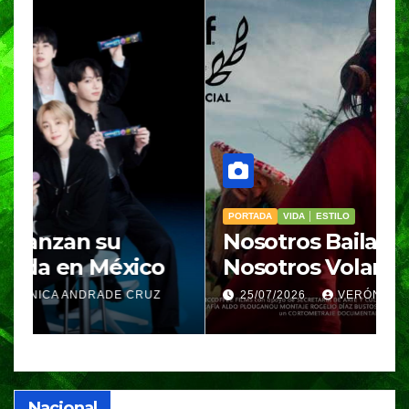
PORTADA
VIDA │ ESTILO
V
Nosotros Bailamos,
C
Nosotros Volamos llega al
p
GIFF
p
25/07/2026
VERÓNICA ANDRADE CRUZ
Nacional