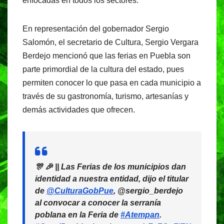
o
p
enfocadas en todos los sectores.
k
En representación del gobernador Sergio
Salomón, el secretario de Cultura, Sergio Vergara
Berdejo mencionó que las ferias en Puebla son
parte primordial de la cultura del estado, pues
permiten conocer lo que pasa en cada municipio a
través de su gastronomía, turismo, artesanías y
demás actividades que ofrecen.
🎊 🎉 || Las Ferias de los municipios dan
identidad a nuestra entidad, dijo el titular
de
@CulturaGobPue
, @sergio_berdejo
al convocar a conocer la serranía
poblana en la Feria de
#Atempan
.