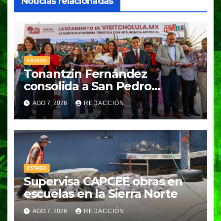
Noticias relacionadas
ESTADO
Tonantzin Fernández
consolida a San Pedro
Cholula como referente en
AGO 7, 2026
REDACCIÓN
turismo inteligente
ESTADO
Supervisa CAPCEE obras en
escuelas en la Sierra Norte
AGO 7, 2026
REDACCIÓN