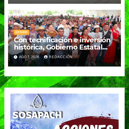
ESTADO
Con tecnificación e inversión
histórica, Gobierno Estatal
impulsa la revolución del
AGO 7, 2026
REDACCIÓN
campo