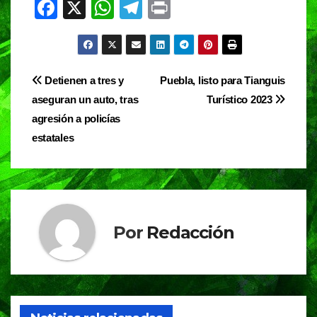
F
X
W
T
Pr
a
h
el
in
c
at
e
t
e
s
gr
Navegación
Detienen a tres y
Puebla, listo para Tianguis
b
A
a
aseguran un auto, tras
Turístico 2023
de
o
p
m
agresión a policías
entradas
o
p
estatales
k
Por
Redacción