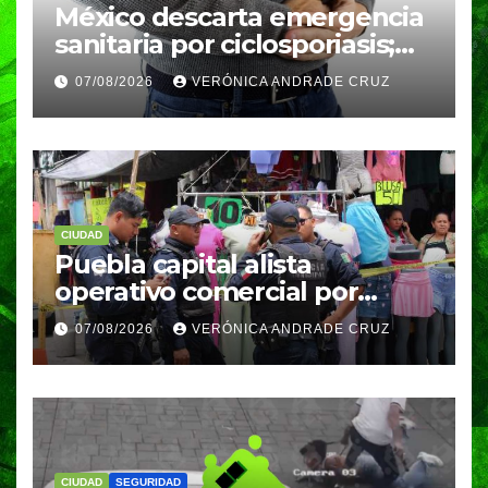
México descarta emergencia
sanitaria por ciclosporiasis;
reportan 33 casos en dos
07/08/2026
VERÓNICA ANDRADE CRUZ
meses
CIUDAD
Puebla capital alista
operativo comercial por
fiestas patrias y regreso a
07/08/2026
VERÓNICA ANDRADE CRUZ
clases
CIUDAD
SEGURIDAD