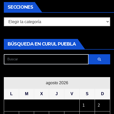
SECCIONES
Secciones
BÚSQUEDA EN CURUL PUEBLA
agosto 2026
L
M
X
J
V
S
D
1
2