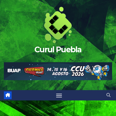
Saltar
al
contenido
Curul Puebla