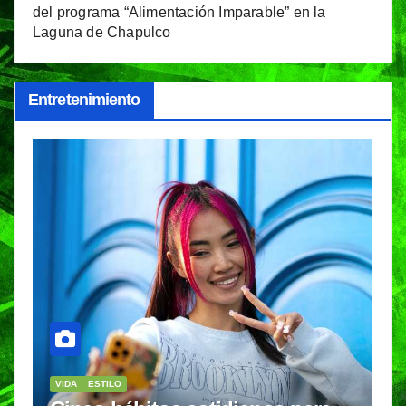
del programa “Alimentación Imparable” en la
Laguna de Chapulco
Entretenimiento
VIDA │ ESTILO
C