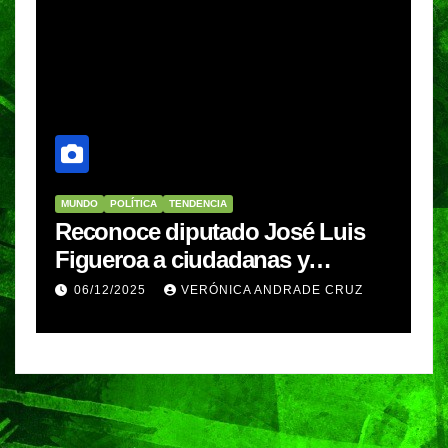
MUNDO
POLÍTICA
TENDENCIA
M
Reconoce diputado José Luis
I
Figueroa a ciudadanas y
r
ciudadanos que contribuyeron a
4
06/12/2025
VERÓNICA ANDRADE CRUZ
generar y enriquecer iniciativas
d