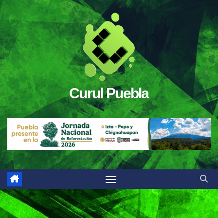
Saltar
al
contenido
Curul Puebla