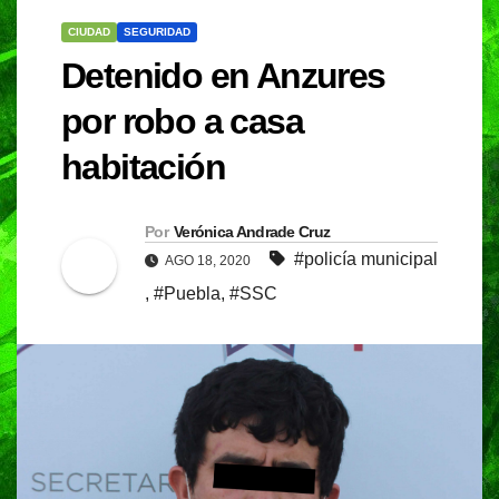
CIUDAD
SEGURIDAD
Detenido en Anzures
por robo a casa
habitación
Por
Verónica Andrade Cruz
#policía municipal
AGO 18, 2020
,
#Puebla
,
#SSC