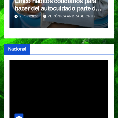
Cinco hábitos cotidianos para
P
hacer del autocuidado parte de
d
la rutina
i
25/07/2026
VERÓNICA ANDRADE CRUZ
s
Nacional