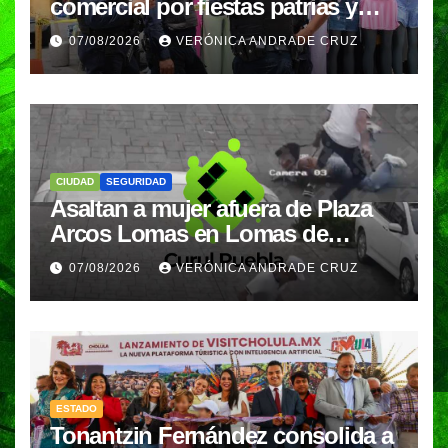
comercial por fiestas patrias y
regreso a clases
07/08/2026
VERÓNICA ANDRADE CRUZ
CIUDAD
SEGURIDAD
Asaltan a mujer afuera de Plaza
Arcos Lomas en Lomas de
Angelópolis; delincuentes
07/08/2026
VERÓNICA ANDRADE CRUZ
huyeron en auto
ESTADO
Tonantzin Fernández consolida a