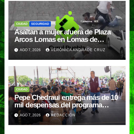
CIUDAD
SEGURIDAD
Asaltan a mujer afuera de Plaza
Arcos Lomas en Lomas de
Angelópolis; delincuentes
AGO 7, 2026
VERÓNICA ANDRADE CRUZ
huyeron en auto
CIUDAD
Pepe Chedraui entrega más de 10
mil despensas del programa
“Alimentación Imparable” en la
AGO 7, 2026
REDACCIÓN
Laguna de Chapulco