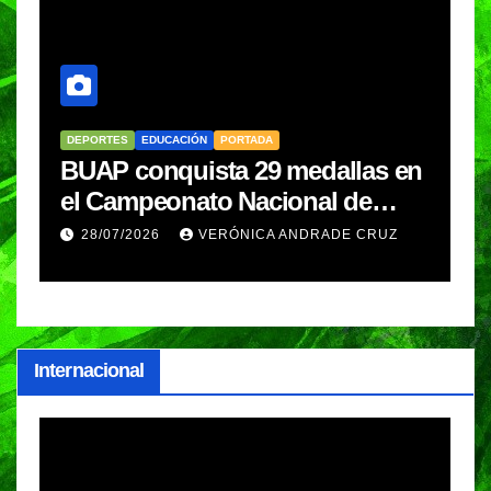
DEPORTES
EDUCACIÓN
PORTADA
C
BUAP conquista 29 medallas en
C
el Campeonato Nacional de
p
Karate y clasifica a
d
28/07/2026
VERÓNICA ANDRADE CRUZ
competencias internacionales
Internacional