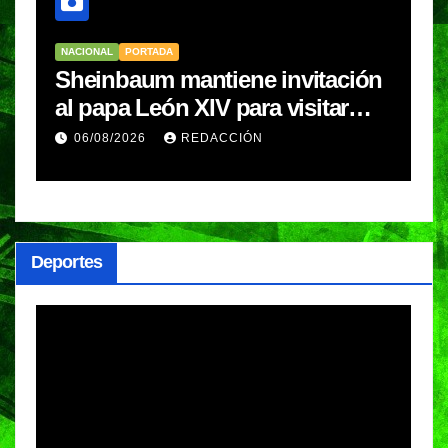
NACIONAL
PORTADA
N
Sheinbaum mantiene invitación
G
en
al papa León XIV para visitar
d
México; aún no hay fecha
a
06/08/2026
REDACCIÓN
definida
e
Deportes