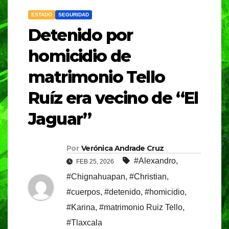
ESTADO
SEGURIDAD
Detenido por
homicidio de
matrimonio Tello
Ruíz era vecino de “El
Jaguar”
Por
Verónica Andrade Cruz
#Alexandro
,
FEB 25, 2026
#Chignahuapan
,
#Christian
,
#cuerpos
,
#detenido
,
#homicidio
,
#Karina
,
#matrimonio Ruiz Tello
,
#Tlaxcala