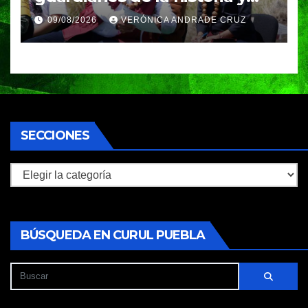
fuentes de vida para Puebla:
09/08/2026
VERÓNICA ANDRADE CRUZ
Armenta
SECCIONES
Secciones
BÚSQUEDA EN CURUL PUEBLA