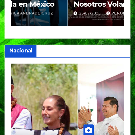
Nosotros Volamos llega al
p
GIFF
p
25/07/2026
VERÓNICA ANDRADE CRUZ
Nacional