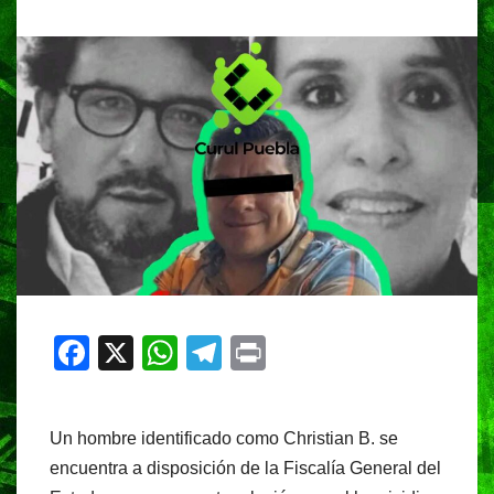
F
X
W
T
Pr
a
h
el
in
c
at
e
t
Un hombre identificado como Christian B. se
e
s
gr
encuentra a disposición de la Fiscalía General del
b
A
a