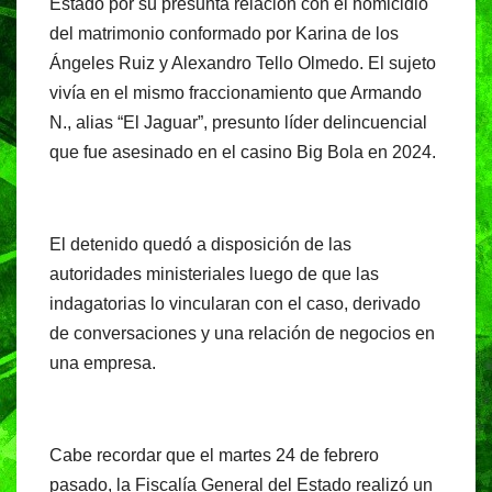
Estado por su presunta relación con el homicidio
o
p
m
del matrimonio conformado por Karina de los
o
p
Ángeles Ruiz y Alexandro Tello Olmedo. El sujeto
vivía en el mismo fraccionamiento que Armando
k
N., alias “El Jaguar”, presunto líder delincuencial
que fue asesinado en el casino Big Bola en 2024.
El detenido quedó a disposición de las
autoridades ministeriales luego de que las
indagatorias lo vincularan con el caso, derivado
de conversaciones y una relación de negocios en
una empresa.
Cabe recordar que el martes 24 de febrero
pasado, la Fiscalía General del Estado realizó un