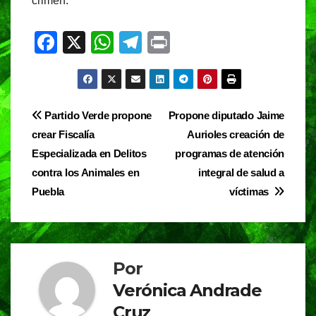
crimen.
F
X
W
T
Pr
a
h
el
in
c
at
e
t
e
s
gr
Navegación
Partido Verde propone
Propone diputado Jaime
b
A
a
crear Fiscalía
Aurioles creación de
de
o
p
m
Especializada en Delitos
programas de atención
entradas
o
p
contra los Animales en
integral de salud a
Puebla
víctimas
k
Por
Verónica Andrade
Cruz