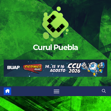
Saltar
al
contenido
Curul Puebla