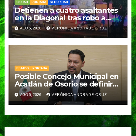
CIUDAD
PORTADA
SEGURIDAD
Detienen a cuatro asaltantes
en la Diagonal tras robo a
Coppel en el Centro de
AGO 5, 2026
VERÓNICA ANDRADE CRUZ
Puebla; recuperan celulares y
aseguran un arma
ESTADO
PORTADA
Posible Concejo Municipal en
Acatlán de Osorio se definirá
en una semana; Congreso
AGO 5, 2026
VERÓNICA ANDRADE CRUZ
espera resolución de
Gobernación