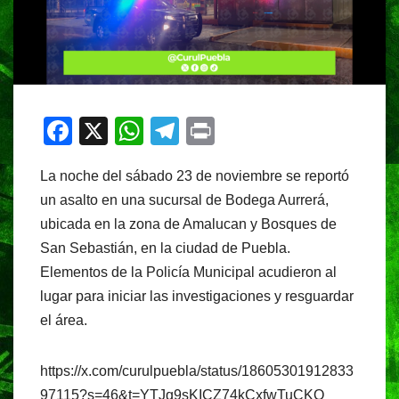
F
X
W
T
Pr
a
h
el
in
La noche del sábado 23 de noviembre se reportó
c
at
e
t
un asalto en una sucursal de Bodega Aurrerá,
e
s
gr
ubicada en la zona de Amalucan y Bosques de
b
A
a
San Sebastián, en la ciudad de Puebla.
o
p
m
Elementos de la Policía Municipal acudieron al
o
p
lugar para iniciar las investigaciones y resguardar
el área.
k
https://x.com/curulpuebla/status/18605301912833
97115?s=46&t=YTJq9sKICZ74kCxfwTuCKQ