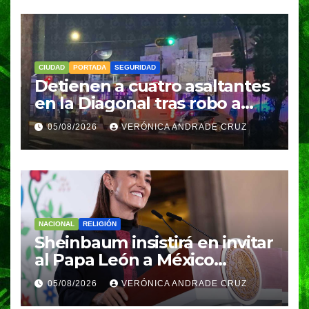
CIUDAD
PORTADA
SEGURIDAD
Detienen a cuatro asaltantes
en la Diagonal tras robo a
Coppel en el Centro de
05/08/2026
VERÓNICA ANDRADE CRUZ
Puebla; recuperan celulares
y aseguran un arma
NACIONAL
RELIGIÓN
Sheinbaum insistirá en invitar
al Papa León a México
durante su próxima gira por
05/08/2026
VERÓNICA ANDRADE CRUZ
América Latina