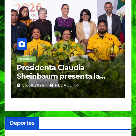
NACIONAL
E
Desde Puebla, la Presidenta
S
Claudia Sheinbaum
c
arrancará la Jornada
S
05/08/2026
REDACCIÓN
Nacional de Reforestación
P
m
a
Deportes