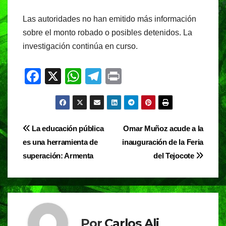
Las autoridades no han emitido más información
sobre el monto robado o posibles detenidos. La
investigación continúa en curso.
F
X
W
T
Pr
a
h
el
in
c
at
e
t
e
s
gr
Navegación
La educación pública
Omar Muñoz acude a la
b
A
a
es una herramienta de
inauguración de la Feria
de
o
p
m
superación: Armenta
del Tejocote
entradas
o
p
k
Por
Carlos Ali