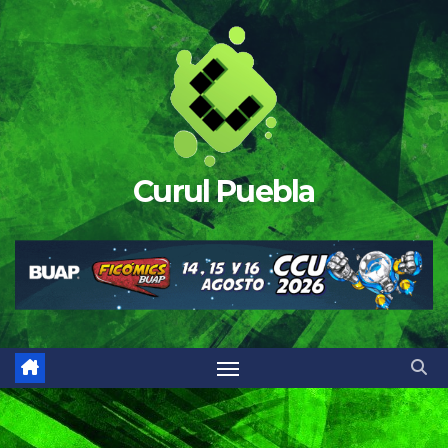
Saltar
al
contenido
Curul Puebla