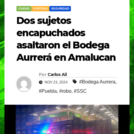
CIUDAD
PORTADA
SEGURIDAD
Dos sujetos
encapuchados
asaltaron el Bodega
Aurrerá en Amalucan
Por
Carlos Ali
#Bodega Aurrera
,
NOV 23, 2024
#Puebla
,
#robo
,
#SSC