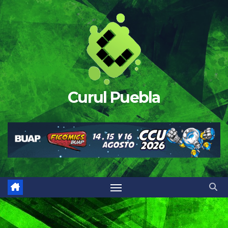
Saltar
al
contenido
Curul Puebla