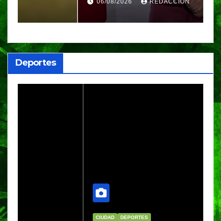
del gas importado; fracking
M
06/08/2026
REDACCIÓN
sigue bajo evaluación
g
Deportes
CIUDAD
DEPORTES
D