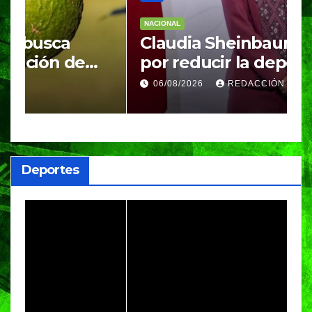
NACIONAL
N
Claudia Sheinbaum apuesta
S
por reducir la dependencia
i
del gas importado; fracking
M
06/08/2026
REDACCIÓN
sigue bajo evaluación
g
Deportes