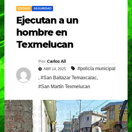
ESTADO
SEGURIDAD
Ejecutan a un
hombre en
Texmelucan
Por
Carlos Ali
#policía municipal
ABR 14, 2025
,
#San Baltazar Temaxcalac
,
#San Martín Texmelucan