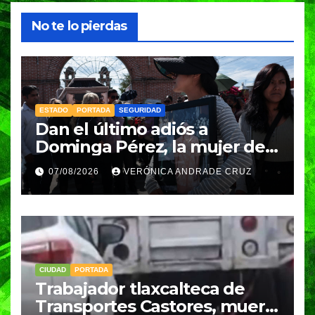
No te lo pierdas
ESTADO
PORTADA
SEGURIDAD
Dan el último adiós a
Dominga Pérez, la mujer de
83 años asesinada durante
07/08/2026
VERÓNICA ANDRADE CRUZ
un asalto en Amozoc
CIUDAD
PORTADA
Trabajador tlaxcalteca de
Transportes Castores, muere