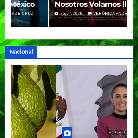
Nosotros Volamos llega al
p
GIFF
p
25/07/2026
VERÓNICA ANDRADE CRUZ
Nacional