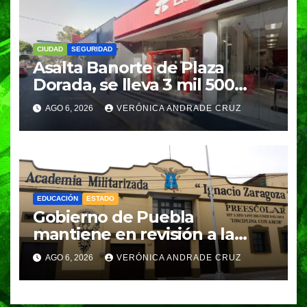
CIUDAD
SEGURIDAD
Asalta Banorte de Plaza
Dorada, se lleva 3 mil 500
pesos
AGO 6, 2026
VERÓNICA ANDRADE CRUZ
EDUCACIÓN
ESTADO
Gobierno de Puebla
mantiene en revisión a la
Academia Militarizada para
AGO 6, 2026
VERÓNICA ANDRADE CRUZ
seguir operando: Armenta