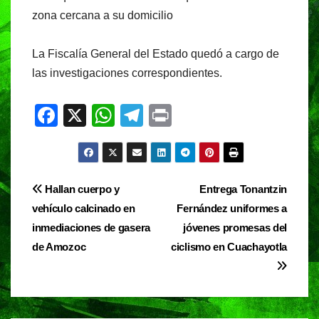
zona cercana a su domicilio
La Fiscalía General del Estado quedó a cargo de
las investigaciones correspondientes.
F
X
W
T
Pr
a
h
el
in
c
at
e
t
e
s
gr
Navegación
Hallan cuerpo y
Entrega Tonantzin
b
A
a
vehículo calcinado en
Fernández uniformes a
de
o
p
m
inmediaciones de gasera
jóvenes promesas del
entradas
o
p
de Amozoc
ciclismo en Cuachayotla
k