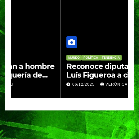
MUNDO
POLÍTICA
TENDENCIA
M
re
Reconoce diputado José
I
Luis Figueroa a ciudadanas y
r
ciudadanos que
d
06/12/2025
VERÓNICA ANDRADE CRUZ
contribuyeron a generar y
d
enriquecer iniciativas