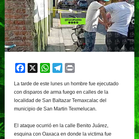
F
X
W
T
Pr
a
h
el
in
La tarde de este lunes un hombre fue ejecutado
c
at
e
t
con disparos de arma fuego en calles de la
e
s
gr
localidad de San Baltazar Temaxcalac del
b
A
a
municipio de San Martin Texmelucan.
o
p
m
o
p
El ataque ocurrió en la calle Benito Juárez,
esquina con Oaxaca en donde la victima fue
k