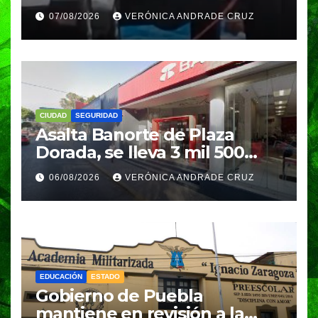
aplastado por azulejos en
07/08/2026
VERÓNICA ANDRADE CRUZ
Puebla
CIUDAD
SEGURIDAD
Asalta Banorte de Plaza
Dorada, se lleva 3 mil 500
pesos
06/08/2026
VERÓNICA ANDRADE CRUZ
EDUCACIÓN
ESTADO
Gobierno de Puebla
mantiene en revisión a la