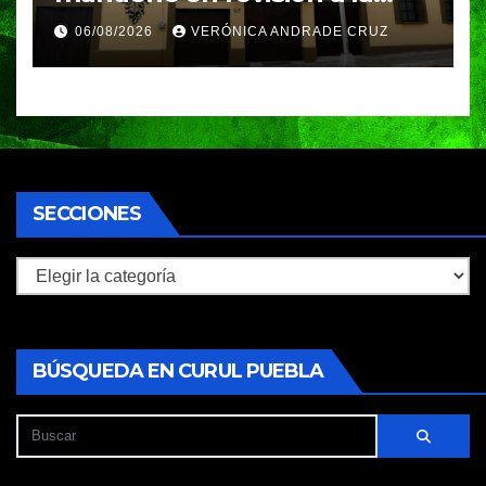
Academia Militarizada para
06/08/2026
VERÓNICA ANDRADE CRUZ
seguir operando: Armenta
SECCIONES
Secciones
BÚSQUEDA EN CURUL PUEBLA