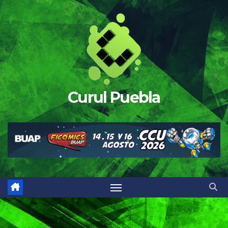
Saltar
al
contenido
Curul Puebla