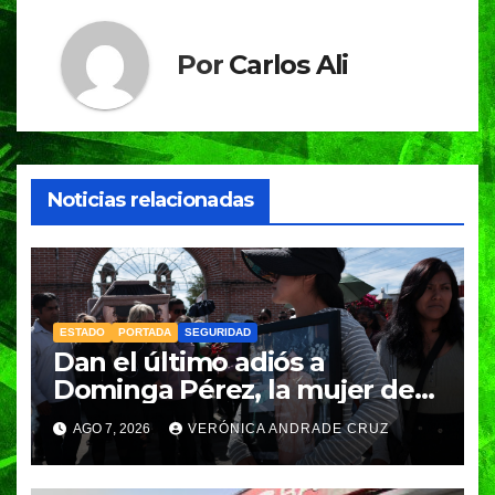
Por
Carlos Ali
Noticias relacionadas
ESTADO
PORTADA
SEGURIDAD
Dan el último adiós a
Dominga Pérez, la mujer de
83 años asesinada durante un
AGO 7, 2026
VERÓNICA ANDRADE CRUZ
asalto en Amozoc