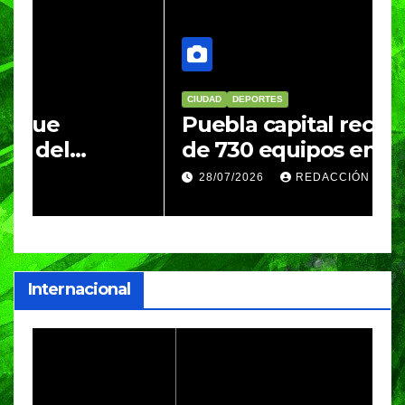
CIUDAD
DEPORTES
D
Puebla capital recibe a más
B
de 730 equipos en el
m
Festival Máster de Voleibol
N
28/07/2026
REDACCIÓN
c
i
Internacional