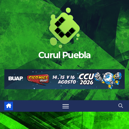
Saltar
al
contenido
Curul Puebla