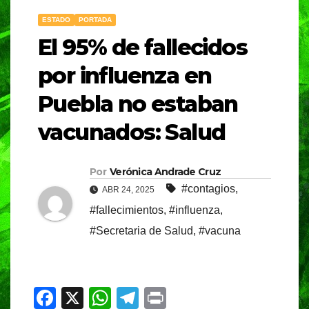
ESTADO
PORTADA
El 95% de fallecidos
por influenza en
Puebla no estaban
vacunados: Salud
Por
Verónica Andrade Cruz
#contagios
,
ABR 24, 2025
#fallecimientos
,
#influenza
,
#Secretaria de Salud
,
#vacuna
F
X
W
T
Pr