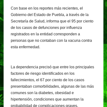
a
h
el
in
Con base en los reportes más recientes, el
c
at
e
t
Gobierno del Estado de Puebla, a través de la
e
s
gr
Secretaría de Salud, informa que el 95 por ciento
b
A
a
de los casos de defunciones por influenza
o
p
m
registrados en la entidad corresponden a
o
p
personas que no contaban con la vacuna contra
esta enfermedad.
k
La dependencia precisó que entre los principales
factores de riesgo identificados en los
fallecimientos, el 67 por ciento de los casos
presentaban comorbilidades, algunas de las más
comunes son la diabetes, obesidad e
hipertensión, condiciones que aumentan la
probabilidad de complicaciones graves.