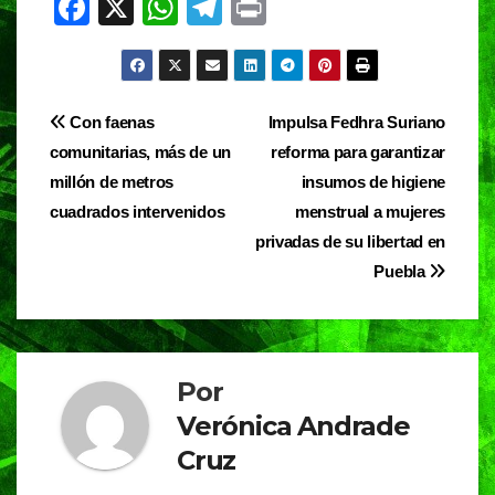
F
X
W
T
Pr
a
h
el
in
c
at
e
t
e
s
gr
Navegación
Con faenas
Impulsa Fedhra Suriano
b
A
a
comunitarias, más de un
reforma para garantizar
de
o
p
m
millón de metros
insumos de higiene
entradas
o
p
cuadrados intervenidos
menstrual a mujeres
privadas de su libertad en
k
Puebla
Por
Verónica Andrade
Cruz