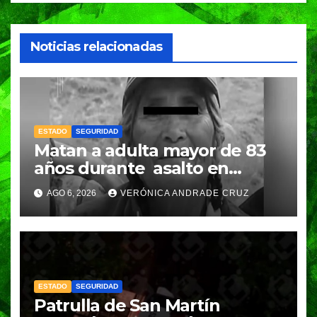
Noticias relacionadas
ESTADO
SEGURIDAD
Matan a adulta mayor de 83
años durante asalto en
Amozoc
AGO 6, 2026
VERÓNICA ANDRADE CRUZ
ESTADO
SEGURIDAD
Patrulla de San Martín