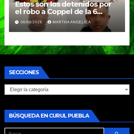
Estos son los detenidos por
el robo a Coppel de la 6
Poniente
06/08/2026
MARTHA ANGELICA
SECCIONES
Secciones
BÚSQUEDA EN CURUL PUEBLA