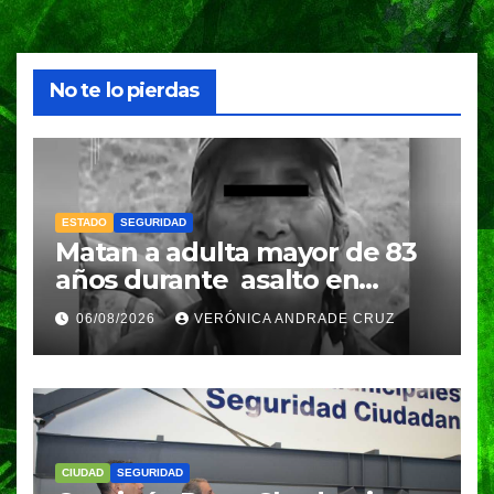
No te lo pierdas
ESTADO
SEGURIDAD
Matan a adulta mayor de 83
años durante asalto en
Amozoc
06/08/2026
VERÓNICA ANDRADE CRUZ
CIUDAD
SEGURIDAD