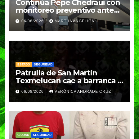
Continúa Pepe Chedraui con
monitoreo preventivo ante
temporada de lluvias desde
06/08/2026
MARTHA ANGELICA
la DGERI
ESTADO
SEGURIDAD
Patrulla de San Martín
Texmelucan cae a barranca y
deja dos policías lesionados
06/08/2026
VERÓNICA ANDRADE CRUZ
CIUDAD
SEGURIDAD