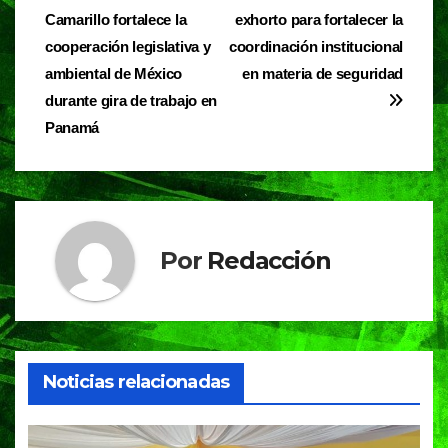
b
A
a
Camarillo fortalece la
exhorto para fortalecer la
de
o
p
m
cooperación legislativa y
coordinación institucional
entradas
o
p
ambiental de México
en materia de seguridad
durante gira de trabajo en
k
Panamá
Por
Redacción
Noticias relacionadas