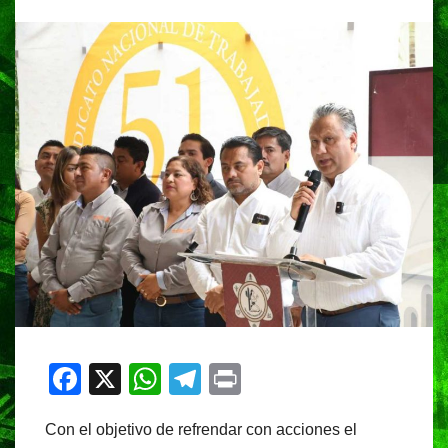
F
X
W
T
Pr
a
h
el
in
Con el objetivo de refrendar con acciones el
c
at
e
t