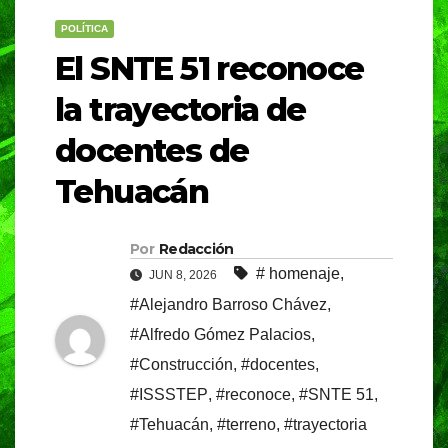
POLÍTICA
El SNTE 51 reconoce
la trayectoria de
docentes de
Tehuacán
Por
Redacción
# homenaje
,
JUN 8, 2026
#Alejandro Barroso Chávez
,
#Alfredo Gómez Palacios
,
#Construcción
,
#docentes
,
#ISSSTEP
,
#reconoce
,
#SNTE 51
,
#Tehuacán
,
#terreno
,
#trayectoria