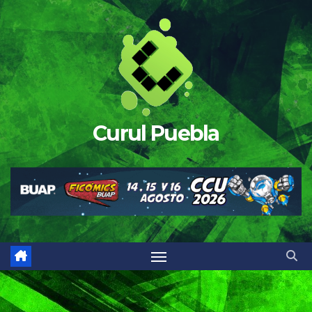
Saltar
al
contenido
Curul Puebla