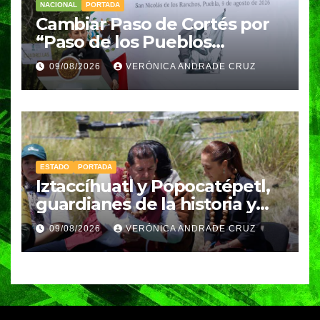
NACIONAL
PORTADA
Cambiar Paso de Cortés por
“Paso de los Pueblos
Indígenas” plantea
09/08/2026
VERÓNICA ANDRADE CRUZ
Sheinbaum
ESTADO
PORTADA
Iztaccíhuatl y Popocatépetl,
guardianes de la historia y
fuentes de vida para Puebla:
09/08/2026
VERÓNICA ANDRADE CRUZ
Armenta