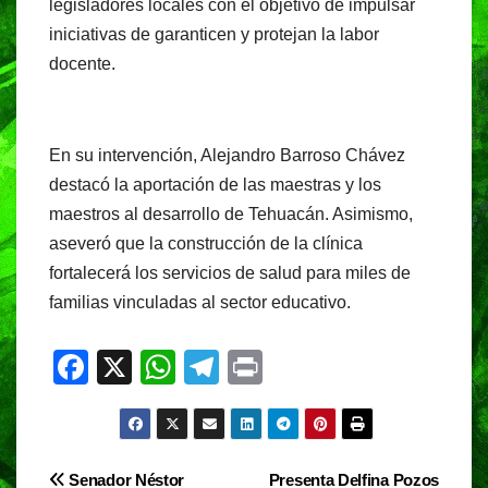
legisladores locales con el objetivo de impulsar
iniciativas de garanticen y protejan la labor
docente.
En su intervención, Alejandro Barroso Chávez
destacó la aportación de las maestras y los
maestros al desarrollo de Tehuacán. Asimismo,
aseveró que la construcción de la clínica
fortalecerá los servicios de salud para miles de
familias vinculadas al sector educativo.
F
X
W
T
Pr
a
h
el
in
c
at
e
t
e
s
gr
Navegación
Senador Néstor
Presenta Delfina Pozos