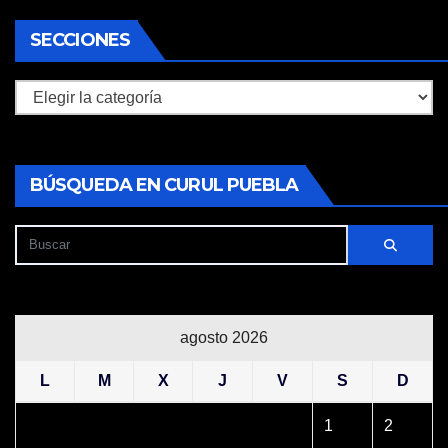
SECCIONES
Secciones
BÚSQUEDA EN CURUL PUEBLA
agosto 2026
L
M
X
J
V
S
D
1
2