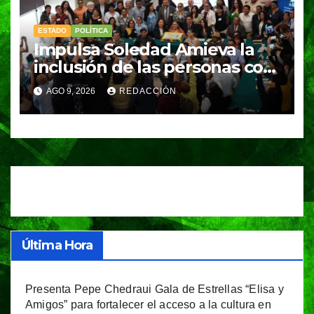
ESTADO
POLÍTICA
Impulsa Soledad Amieva la
inclusión de las personas con
discapacidad desde la
AGO 9, 2026
REDACCIÓN
Cámara de Diputados
Última Hora
Presenta Pepe Chedraui Gala de Estrellas “Elisa y
Amigos” para fortalecer el acceso a la cultura en