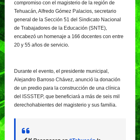
compromiso con el magisterio de la región de
e
s
gr
Tehuacán, Alfredo Gómez Palacios, secretario
b
A
a
general de la Sección 51 del Sindicato Nacional
o
p
m
de Trabajadores de la Educación (SNTE),
o
p
encabezó un homenaje a 166 docentes con entre
20 y 55 años de servicio.
k
Durante el evento, el presidente municipal,
Alejandro Barroso Chávez, anunció la donación
de un predio para la construcción de una clínica
del ISSSTEP, que beneficiará a más de seis mil
derechohabientes del magisterio y sus familia.