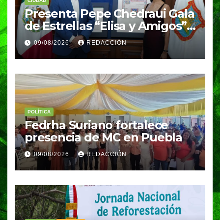
CIUDAD
Presenta Pepe Chedraui Gala
de Estrellas “Elisa y Amigos”
para fortalecer el acceso a la
09/08/2026
REDACCIÓN
cultura en Puebla capital
POLÍTICA
Fedrha Suriano fortalece
presencia de MC en Puebla
09/08/2026
REDACCIÓN