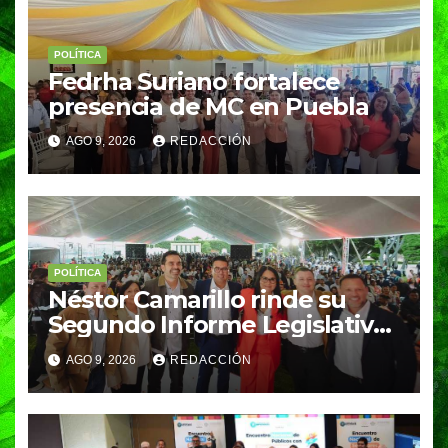
POLÍTICA
Fedrha Suriano fortalece
presencia de MC en Puebla
AGO 9, 2026
REDACCIÓN
POLÍTICA
Néstor Camarillo rinde su
Segundo Informe Legislativo
y refrenda su compromiso
AGO 9, 2026
REDACCIÓN
con Puebla