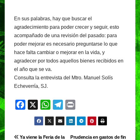
En sus palabras, hay que buscar el
agradecimiento para poder crecer y seguir, esto
acompañado de una revisión del pasado: para
poder mejorar es necesario preguntarse lo que
hace falta cambiar o mejorar en la vida, y
agradecer por todos aquellos bienes recibidos en
el año que se va.
Consulta la entrevista del Mtro. Manuel Solís
Echeverría, SJ.
F
X
W
T
Pr
a
h
el
in
c
at
e
t
e
s
gr
Navegación
Ya viene la Feria de la
Prudencia en gastos de fin