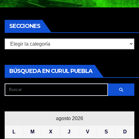
SECCIONES
Secciones
BÚSQUEDA EN CURUL PUEBLA
agosto 2026
L
M
X
J
V
S
D