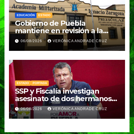
EDUCACIÓN
ESTADO
Gobierno de Puebla
mantiene en revisión a la
Academia Militarizada para
06/08/2026
VERÓNICA ANDRADE CRUZ
seguir operando: Armenta
ESTADO
PORTADA
SSP y Fiscalía investigan
asesinato de dos hermanos
en Huixcolotla; refuerzan
06/08/2026
VERÓNICA ANDRADE CRUZ
seguridad en la Central de
Abasto