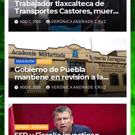
Trabajador tlaxcalteca de
Transportes Castores, muere
aplastado por azulejos en
AGO 7, 2026
VERÓNICA ANDRADE CRUZ
Puebla
EDUCACIÓN
ESTADO
Gobierno de Puebla
mantiene en revisión a la
Academia Militarizada para
AGO 6, 2026
VERÓNICA ANDRADE CRUZ
seguir operando: Armenta
ESTADO
PORTADA