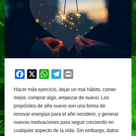
F
X
W
T
Pr
a
h
el
in
Hacer más ejercicio, dejar un mal hábito, comer
c
at
e
t
mejor, comprar algo, empezar de nuevo. Los
e
s
gr
propósitos de año nuevo son una forma de
b
A
a
renovar energías para el año venidero, y generar
o
p
m
nuevas motivaciones para seguir creciendo en
o
p
cualquier aspecto de la vida. Sin embargo, datos