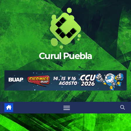
Saltar
al
contenido
Curul Puebla