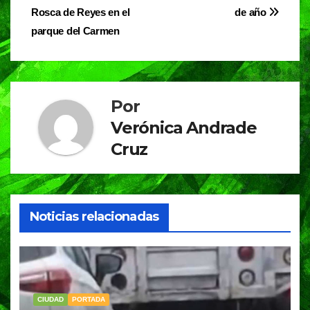
b
A
a
Rosca de Reyes en el
de año
de
o
p
m
parque del Carmen
entradas
o
p
k
Por
Verónica Andrade
Cruz
Noticias relacionadas
CIUDAD
PORTADA