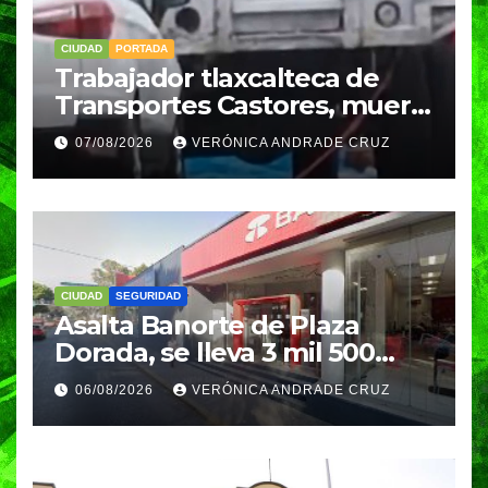
CIUDAD
PORTADA
Trabajador tlaxcalteca de
Transportes Castores, muere
aplastado por azulejos en
07/08/2026
VERÓNICA ANDRADE CRUZ
Puebla
CIUDAD
SEGURIDAD
Asalta Banorte de Plaza
Dorada, se lleva 3 mil 500
pesos
06/08/2026
VERÓNICA ANDRADE CRUZ