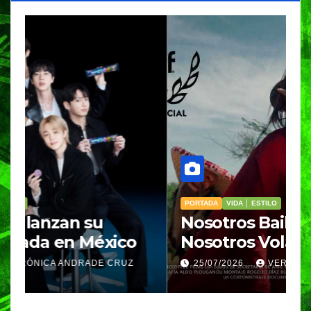
PORTADA
VIDA │ ESTILO
V
Nosotros Bailamos,
C
Nosotros Volamos llega al
p
GIFF
p
25/07/2026
VERÓNICA ANDRADE CRUZ