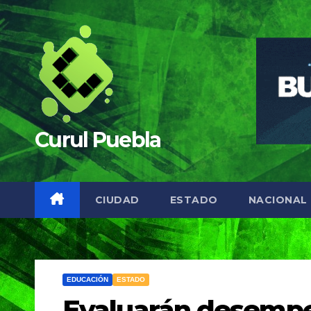
Saltar
al
contenido
Curul Puebla
CIUDAD
ESTADO
NACIONAL
EDUCACIÓN
ESTADO
Evaluarán desempe