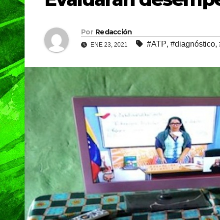
Por
Redacción
#ATP
,
#diagnóstico
,
ENE 23, 2021