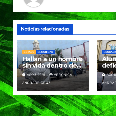
Noticias relacionadas
ESTADO
SEGURIDAD
EDUCACI
Hallan a un hombre
Alum
sin vida dentro de
defi
una camioneta en
Aca
AGO 5, 2026
VERÓNICA
AGO 5
Tenampulco;
Mili
investigan
ANDRADE CRUZ
Zara
ANDRA
homicidio
Pueb
SEP 
plan