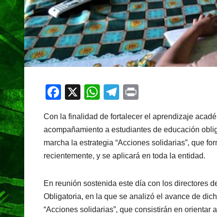
F
X
W
T
Pr
a
h
el
in
Con la finalidad de fortalecer el aprendizaje acadé
c
at
e
t
acompañamiento a estudiantes de educación obliga
e
s
gr
marcha la estrategia “Acciones solidarias”, que fo
b
A
a
recientemente, y se aplicará en toda la entidad.
o
p
m
o
p
En reunión sostenida este día con los directores 
k
Obligatoria, en la que se analizó el avance de di
“Acciones solidarias”, que consistirán en orientar