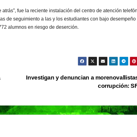
trás”, fue la reciente instalación del centro de atención telefón
adas de seguimiento a las y los estudiantes con bajo desempeño
72 alumnos en riesgo de deserción.
PORTADA
TENDENCIA
VIDA │ ESTILO
TENDENCIA
VIDA 
Carmelitas
Oreo® 
Café, el sabor
lanzan
a
Investigan y denuncian a morenovallista
tradicional
edició
corrupción: 
04/08/2026
VERÓNICA
30/07/2026
que conquista
limita
ANDRADE CRUZ
ANDRADE CRU
a los visitantes
Méxic
de Ixtapa-
Zihuatanejo