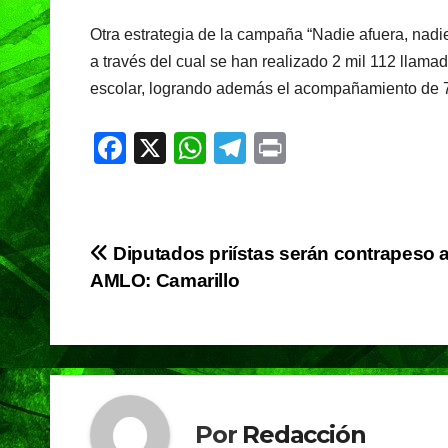
Otra estrategia de la campaña “Nadie afuera, nadie a
a través del cual se han realizado 2 mil 112 llam
escolar, logrando además el acompañamiento de 7
F
X
W
T
Pr
a
h
el
in
c
at
e
t
e
s
gr
Navegación
Diputados priístas serán contrapeso 
b
A
a
AMLO: Camarillo
de
o
p
m
o
p
entradas
k
Por
Redacción