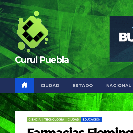
Saltar
al
contenido
Curul Puebla
CIUDAD
ESTADO
NACIONAL
CIENCIA │ TECNOLOGÍA
CIUDAD
EDUCACIÓN
Farmacias Fleming,