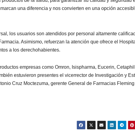
productos de la salud, para garantizar su calidad y seguridad e
arcan una diferencia y nos convierten en una opción accesibl
PORTADA
TENDENCIA
VIDA │ ESTILO
TENDENCIA
VIDA 
Carmelitas
Oreo® 
sal, los usuarios son atendidos por personal altamente califica
armacia. Asimismo, refuerzan la atención que ofrece el Hospita
Café, el sabor
lanzan
ntos a los derechohabientes.
tradicional
edició
04/08/2026
VERÓNICA
30/07/2026
que conquista
limita
productos empresas como Omron, Isispharma, Eucerin, Cetaphil
ANDRADE CRUZ
ANDRADE CRU
ambién estuvieron presentes el vicerrector de Investigación y Es
a los visitantes
Méxic
ntonio Cruz Moctezuma, gerente General de Farmacias Fleming
de Ixtapa-
Zihuatanejo