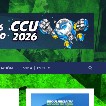
ACIÓN
VIDA │ ESTILO
e