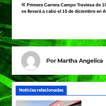
e
s
gr
Navegación
Primera Carrera Campo Traviesa de 1
b
A
a
se llevará a cabo el 15 de diciembre en
de
o
p
m
o
p
entradas
k
Por
Martha Angelica
Noticias relacionadas