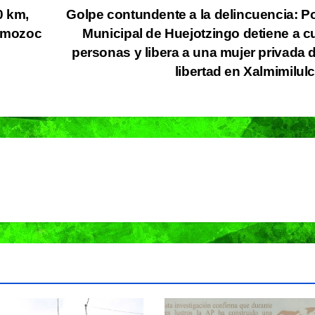
0 km,
Golpe contundente a la delincuencia: Po
 Amozoc
Municipal de Huejotzingo detiene a c
personas y libera a una mujer privada 
libertad en Xalmimilu
NACIONAL
PORTADA
NACIONAL
Sheinbaum
Gobie
mantiene
federa
invitación al
destra
06/08/2026
06/08/2026
papa León XIV
export
REDACCIÓN
REDACCIÓN
para visitar
de agu
México; aún
reforza
no hay fecha
seguri