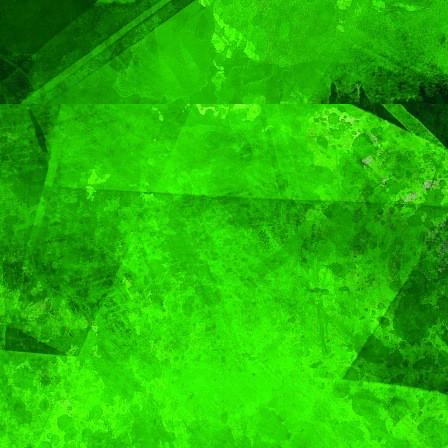
Capital
Pepe
Chedra
MUNDO
Sacerdote de
MUNDO
PORTADA
Aún n
Puebla se
identif