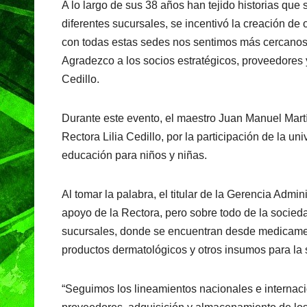
A lo largo de sus 38 años han tejido historias que 
c
at
e
t
diferentes sucursales, se incentivó la creación de
e
s
gr
con todas estas sedes nos sentimos más cercanos a
b
A
a
Agradezco a los socios estratégicos, proveedores
o
p
m
Cedillo.
o
p
k
Durante este evento, el maestro Juan Manuel Mart
Rectora Lilia Cedillo, por la participación de la u
educación para niños y niñas.
Al tomar la palabra, el titular de la Gerencia Admi
apoyo de la Rectora, pero sobre todo de la socieda
sucursales, donde se encuentran desde medicamen
productos dermatológicos y otros insumos para la 
“Seguimos los lineamientos nacionales e internacio