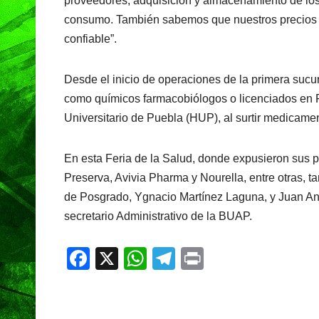
proveedores, adquisición y almacenamiento de los 
consumo. También sabemos que nuestros precios m
confiable”.
Desde el inicio de operaciones de la primera sucur
como químicos farmacobiólogos o licenciados en F
Universitario de Puebla (HUP), al surtir medicame
En esta Feria de la Salud, donde expusieron sus 
Preserva, Avivia Pharma y Nourella, entre otras, t
de Posgrado, Ygnacio Martínez Laguna, y Juan A
secretario Administrativo de la BUAP.
F
X
W
T
Pr
a
h
el
in
c
at
e
t