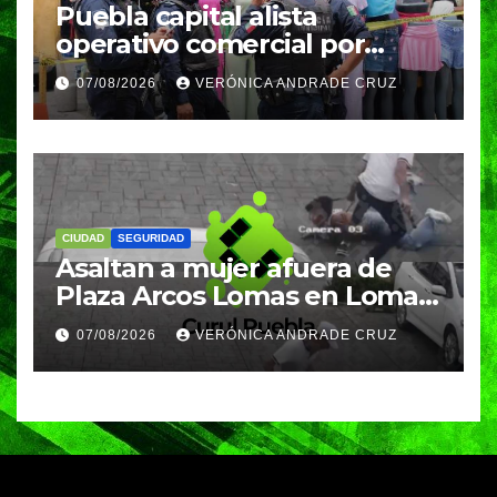
Puebla capital alista
operativo comercial por
fiestas patrias y regreso a
07/08/2026
VERÓNICA ANDRADE CRUZ
clases
CIUDAD
SEGURIDAD
Asaltan a mujer afuera de
Plaza Arcos Lomas en Lomas
de Angelópolis; delincuentes
07/08/2026
VERÓNICA ANDRADE CRUZ
huyeron en auto