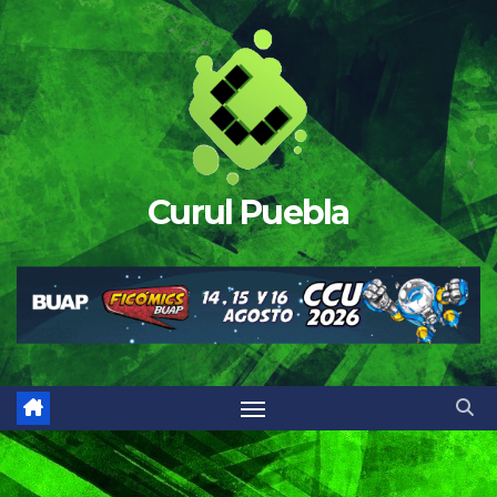
Saltar
al
contenido
Curul Puebla