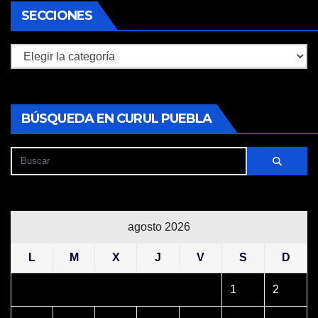
SECCIONES
Secciones
BÚSQUEDA EN CURUL PUEBLA
agosto 2026
L
M
X
J
V
S
D
1
2