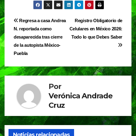
c
at
e
t
e
s
gr
Navegación
Regresa a casa Andrea
Registro Obligatorio de
b
A
a
N. reportada como
Celulares en México 2026:
de
o
p
m
desaparecida tras cierre
Todo lo que Debes Saber
entradas
o
p
de la autopista México-
Puebla
k
Por
Verónica Andrade
Cruz
Noticias relacionadas