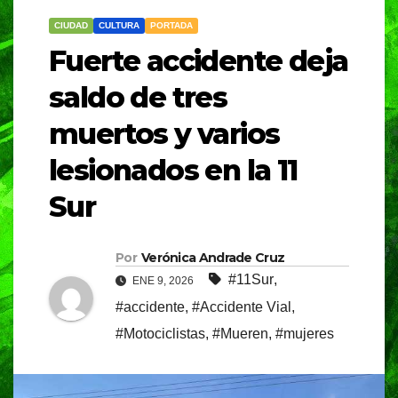
CIUDAD
CULTURA
PORTADA
Fuerte accidente deja
saldo de tres
muertos y varios
lesionados en la 11
Sur
Por
Verónica Andrade Cruz
#11Sur
,
ENE 9, 2026
#accidente
,
#Accidente Vial
,
#Motociclistas
,
#Mueren
,
#mujeres