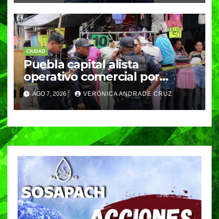
CIUDAD
Puebla capital alista
operativo comercial por
fiestas patrias y regreso a
AGO 7, 2026
VERÓNICA ANDRADE CRUZ
clases