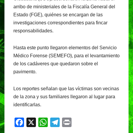
arribo de ministeriales de la Fiscalía General del
Estado (FGE), quiénes se encargan de las
investigaciones correspondientes para fincar
responsabilidades.
Hasta este punto llegaron elementos del Servicio
Médico Forense (SEMEFO), para el levantamiento
de los cadáveres que quedaron sobre el
pavimento.
Los reportes señalan que las víctimas son vecinas
de la zona y sus familiares llegaron al lugar para
identificarlas.
F
X
W
T
Pr
a
h
el
in