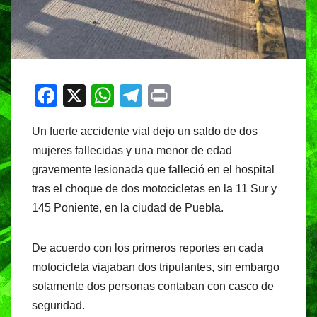
F
X
W
T
Pr
a
h
el
in
Un fuerte accidente vial dejo un saldo de dos
c
at
e
t
mujeres fallecidas y una menor de edad
e
s
gr
gravemente lesionada que falleció en el hospital
b
A
a
tras el choque de dos motocicletas en la 11 Sur y
o
p
m
145 Poniente, en la ciudad de Puebla.
o
p
k
De acuerdo con los primeros reportes en cada
motocicleta viajaban dos tripulantes, sin embargo
solamente dos personas contaban con casco de
seguridad.