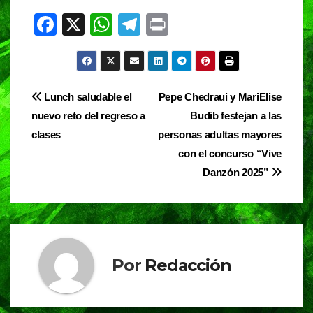
F
X
W
T
Pr
a
h
el
in
c
at
e
t
e
s
gr
Navegación
Lunch saludable el
Pepe Chedraui y MariElise
b
A
a
nuevo reto del regreso a
Budib festejan a las
de
o
p
m
clases
personas adultas mayores
entradas
o
p
con el concurso “Vive
Danzón 2025”
k
Por
Redacción