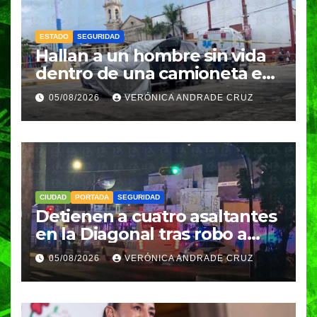
ESTADO
SEGURIDAD
Hallan a un hombre sin vida
dentro de una camioneta en
Tenampulco; investigan
05/08/2026
VERÓNICA ANDRADE CRUZ
homicidio
CIUDAD
PORTADA
SEGURIDAD
Detienen a cuatro asaltantes
en la Diagonal tras robo a
Coppel en el Centro de
05/08/2026
VERÓNICA ANDRADE CRUZ
Puebla; recuperan celulares
y aseguran un arma