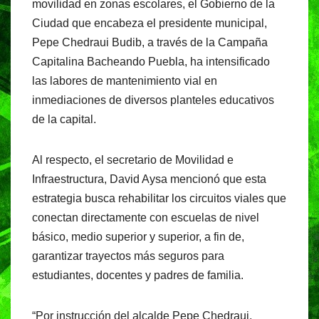
movilidad en zonas escolares, el Gobierno de la
e
s
gr
Ciudad que encabeza el presidente municipal,
b
A
a
Pepe Chedraui Budib, a través de la Campaña
o
p
m
Capitalina Bacheando Puebla, ha intensificado
o
p
las labores de mantenimiento vial en
inmediaciones de diversos planteles educativos
k
de la capital.
Al respecto, el secretario de Movilidad e
Infraestructura, David Aysa mencionó que esta
estrategia busca rehabilitar los circuitos viales que
conectan directamente con escuelas de nivel
básico, medio superior y superior, a fin de,
garantizar trayectos más seguros para
estudiantes, docentes y padres de familia.
“Por instrucción del alcalde Pepe Chedraui,