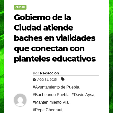
CIUDAD
Gobierno de la
Ciudad atiende
baches en vialidades
que conectan con
planteles educativos
Por
Redacción
AGO 31, 2025
#Ayuntamiento de Puebla
,
#Bacheando Puebla
,
#David Aysa
,
#Mantenimiento Vial
,
#Pepe Chedraui
,