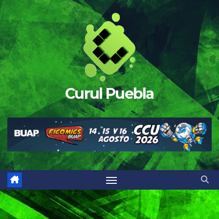
Saltar
al
contenido
Curul Puebla