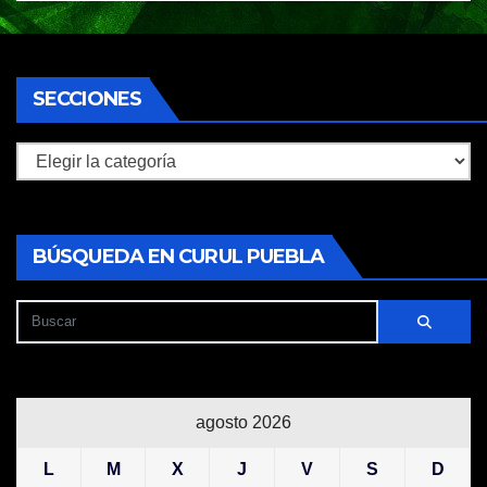
SECCIONES
Secciones
BÚSQUEDA EN CURUL PUEBLA
agosto 2026
L
M
X
J
V
S
D