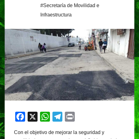
#Secretaría de Movilidad e
Infraestructura
F
X
W
T
Pr
a
h
el
in
Con el objetivo de mejorar la seguridad y
c
at
e
t