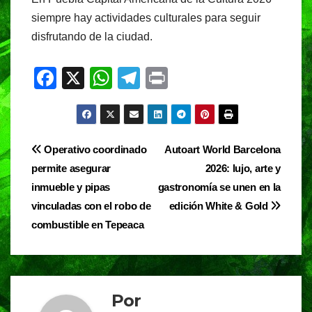
siempre hay actividades culturales para seguir
disfrutando de la ciudad.
F
X
W
T
Pr
a
h
el
in
c
at
e
t
e
s
gr
Navegación
Operativo coordinado
Autoart World Barcelona
b
A
a
permite asegurar
2026: lujo, arte y
de
o
p
m
inmueble y pipas
gastronomía se unen en la
entradas
o
p
vinculadas con el robo de
edición White & Gold
combustible en Tepeaca
k
Por