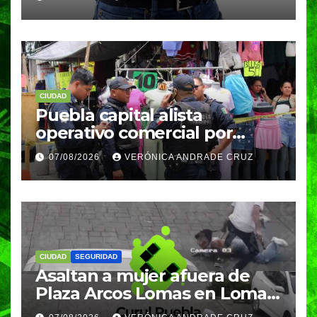
meses
CIUDAD
Puebla capital alista
operativo comercial por
fiestas patrias y regreso a
07/08/2026
VERÓNICA ANDRADE CRUZ
clases
CIUDAD
SEGURIDAD
Asaltan a mujer afuera de
Plaza Arcos Lomas en Lomas
de Angelópolis; delincuentes