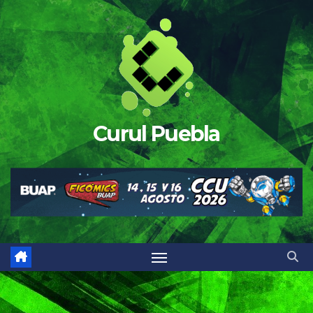
Saltar
al
contenido
Curul Puebla