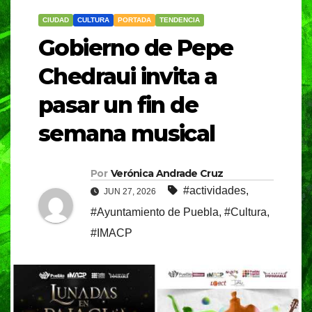
CIUDAD
CULTURA
PORTADA
TENDENCIA
Gobierno de Pepe
Chedraui invita a
pasar un fin de
semana musical
Por
Verónica Andrade Cruz
#actividades
,
JUN 27, 2026
#Ayuntamiento de Puebla
,
#Cultura
,
#IMACP