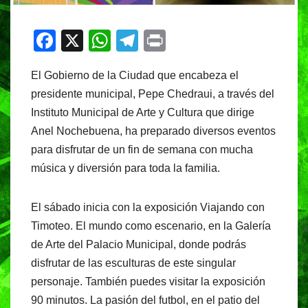
F
X
W
T
Pr
a
h
el
in
El Gobierno de la Ciudad que encabeza el
c
at
e
t
presidente municipal, Pepe Chedraui, a través del
e
s
gr
Instituto Municipal de Arte y Cultura que dirige
b
A
a
Anel Nochebuena, ha preparado diversos eventos
o
p
m
para disfrutar de un fin de semana con mucha
o
p
música y diversión para toda la familia.
k
El sábado inicia con la exposición Viajando con
Timoteo. El mundo como escenario, en la Galería
de Arte del Palacio Municipal, donde podrás
disfrutar de las esculturas de este singular
personaje. También puedes visitar la exposición
90 minutos. La pasión del futbol, en el patio del