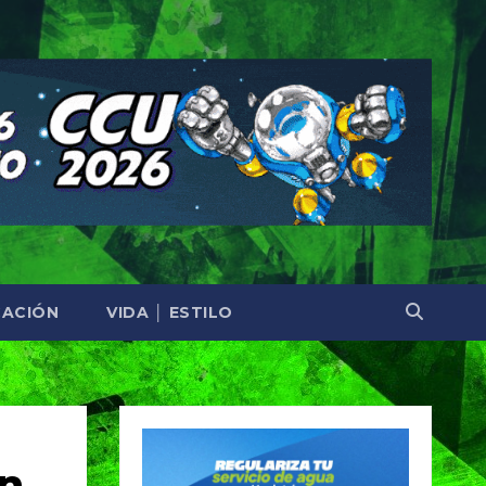
ACIÓN
VIDA │ ESTILO
en