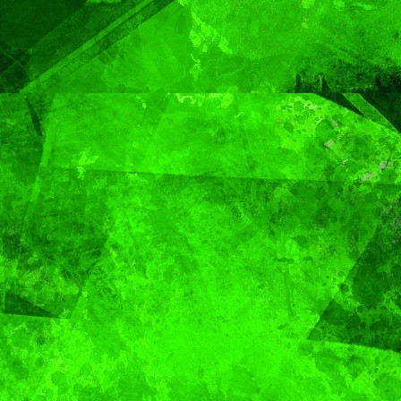
en Puebla
Gobier
Capital
Pepe
Chedra
MUNDO
Sacerdote de
MUNDO
PORTADA
Aún n
Puebla se