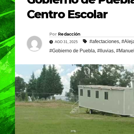
Centro Escolar
Por
Redacción
#afectaciones
,
#Alej
AGO 31, 2025
#Gobierno de Puebla
,
#lluvias
,
#Manuel