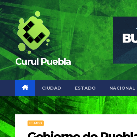
Saltar
al
contenido
Curul Puebla
CIUDAD
ESTADO
NACIONAL
ESTADO
Gobierno de Puebla