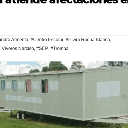
andro Armenta
,
#Centro Escolar
,
#Elvira Rocha Blanca
,
 Viveros Narciso
,
#SEP
,
#Tromba