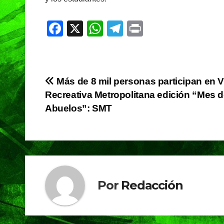
F
X
W
T
Pr
a
h
el
in
c
at
e
t
e
s
gr
Navegación
Más de 8 mil personas participan en V
b
A
a
Recreativa Metropolitana edición “Mes d
de
o
p
m
Abuelos”: SMT
o
p
entradas
k
Por
Redacción