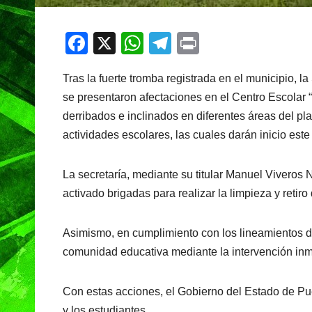
F
X
W
T
Pr
a
h
el
in
Tras la fuerte tromba registrada en el municipio, 
c
at
e
t
se presentaron afectaciones en el Centro Escolar 
e
s
gr
derribados e inclinados en diferentes áreas del pla
b
A
a
actividades escolares, las cuales darán inicio est
o
p
m
o
p
La secretaría, mediante su titular Manuel Viveros 
k
activado brigadas para realizar la limpieza y retir
Asimismo, en cumplimiento con los lineamientos de
comunidad educativa mediante la intervención inme
Con estas acciones, el Gobierno del Estado de Pue
y los estudiantes.