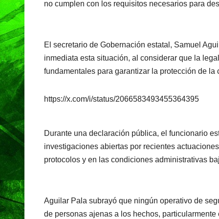
b
A
a
no cumplen con los requisitos necesarios para de
o
p
m
o
p
k
El secretario de Gobernación estatal, Samuel Aguil
inmediata esta situación, al considerar que la leg
fundamentales para garantizar la protección de la
https://x.com/i/status/2066583493455364395
Durante una declaración pública, el funcionario es
investigaciones abiertas por recientes actuaciones
protocolos y en las condiciones administrativas ba
Aguilar Pala subrayó que ningún operativo de seg
de personas ajenas a los hechos, particularmente