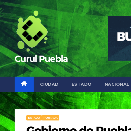
Saltar
al
contenido
Curul Puebla
CIUDAD
ESTADO
NACIONAL
ESTADO
PORTADA
Gobierno de Puebla