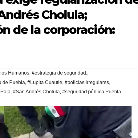
 Andrés Cholula;
n de la corporación:
chos Humanos
,
#estrategia de seguridad.
,
o de Puebla
,
#Lupita Cuautle
,
#policías irregulares
,
 Pala
,
#San Andrés Cholula
,
#seguridad pública Puebla