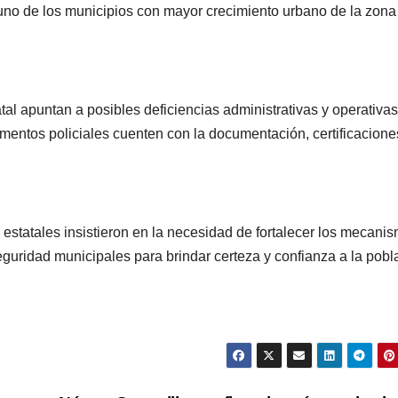
Concluye
Puebla
no de los municipios con mayor crecimiento urbano de la zona
Festival
sigue 
Máster de
la pasi
02/08/2026
29/07/2026
Voleibol 2026
voleibo
al apuntan a posibles deficiencias administrativas y operativa
REDACCIÓN
REDACCIÓN
ementos policiales cuenten con la documentación, certificacione
en Puebla
Gobier
Capital
Pepe
Chedra
 estatales insistieron en la necesidad de fortalecer los mecani
guridad municipales para brindar certeza y confianza a la pobl