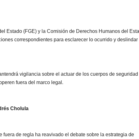
emergencia
de Bet
07/08/2026
VERÓNICA
07/08/2026
sanitaria por
Chávez
ANDRADE CRUZ
ANDRADE CRU
ciclosporiasis;
México
l del Estado (FGE) y la Comisión de Derechos Humanos del Est
reportan 33
destac
iones correspondientes para esclarecer lo ocurrido y deslindar
casos en dos
acerc
meses
con Pe
antendrá vigilancia sobre el actuar de los cuerpos de seguridad
operen fuera del marco legal.
drés Cholula
 fuera de regla ha reavivado el debate sobre la estrategia de
CIUDAD
DEPORTES
CIUDAD
DEPORT