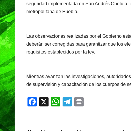
seguridad implementada en San Andrés Cholula, u
metropolitana de Puebla.
Las observaciones realizadas por el Gobierno estat
deberán ser corregidas para garantizar que los el
requisitos establecidos por la ley.
Mientras avanzan las investigaciones, autoridades
de supervisión y capacitación de los cuerpos de se
F
X
W
T
Pr
a
h
el
in
c
at
e
t
e
s
gr