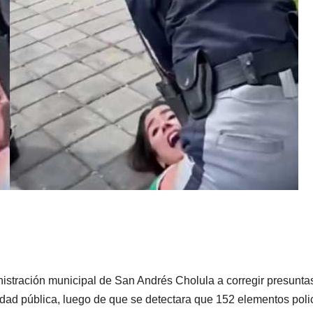
PORTADA
TENDENCIA
VIDA │ ESTILO
TENDENCIA
VIDA 
Carmelitas
Oreo® 
Café, el sabor
lanzan
tradicional
edició
04/08/2026
VERÓNICA
30/07/2026
que conquista
limita
ANDRADE CRUZ
ANDRADE CRU
istración municipal de San Andrés Cholula a corregir presunta
idad pública, luego de que se detectara que 152 elementos poli
a los visitantes
Méxic