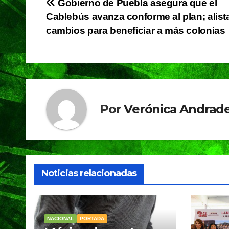
Navegación
Gobierno de Puebla asegura que el
b
A
a
Cablebús avanza conforme al plan; alist
de
o
p
m
cambios para beneficiar a más colonias
o
p
entradas
k
Por
Verónica Andrade
Noticias relacionadas
NACIONAL
PORTADA