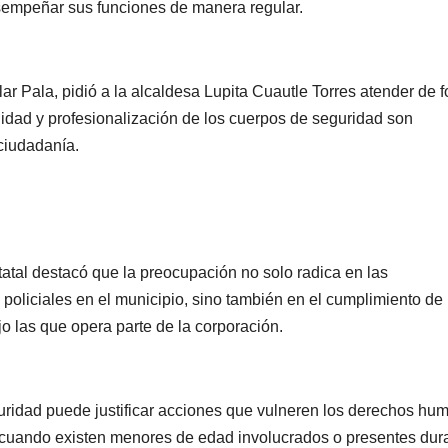
sempeñar sus funciones de manera regular.
de Ixtapa-
Zihuatanejo
ar Pala, pidió a la alcaldesa Lupita Cuautle Torres atender de 
alidad y profesionalización de los cuerpos de seguridad son
 ciudadanía.
tatal destacó que la preocupación no solo radica en las
 policiales en el municipio, sino también en el cumplimiento de
jo las que opera parte de la corporación.
NACIONAL
PORTADA
MUNDO
NACIONA
México
Shein
descarta
celebra
uridad puede justificar acciones que vulneren los derechos hu
 cuando existen menores de edad involucrados o presentes dur