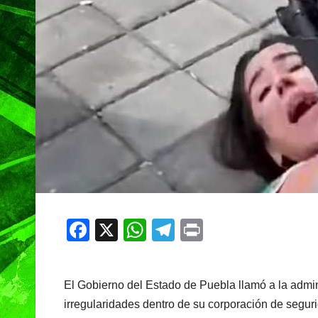
F
X
W
T
Pr
a
h
el
in
c
at
e
t
El Gobierno del Estado de Puebla llamó a la admin
e
s
gr
irregularidades dentro de su corporación de segur