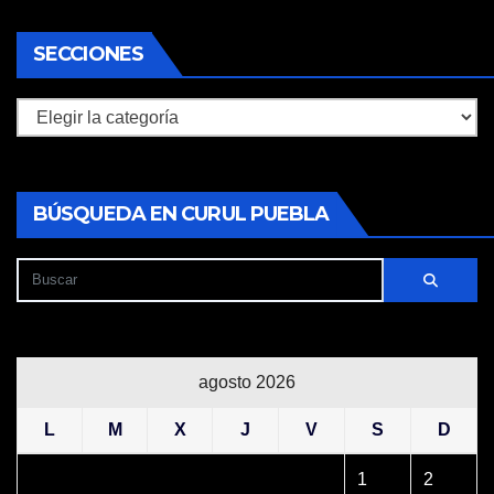
SECCIONES
Secciones
BÚSQUEDA EN CURUL PUEBLA
agosto 2026
L
M
X
J
V
S
D
1
2