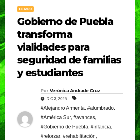
ESTADO
Gobierno de Puebla
transforma
vialidades para
seguridad de familias
y estudiantes
Por
Verónica Andrade Cruz
DIC 3, 2025
#Alejandro Armenta
,
#alumbrado
,
#América Sur
,
#avances
,
#Gobierno de Puebla
,
#infancia
,
#reforzar
,
#rehabilitación
,