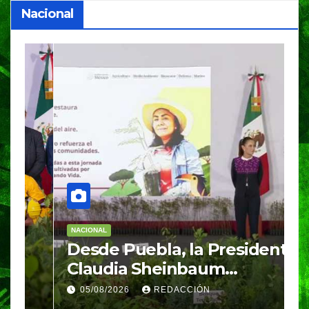
Nacional
NACIONAL
E
Desde Puebla, la Presidenta
S
Claudia Sheinbaum
c
arrancará la Jornada
S
05/08/2026
REDACCIÓN
Nacional de Reforestación
P