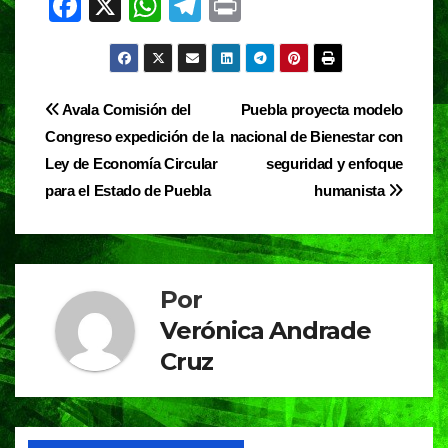
F
X
W
T
Pr
a
h
el
in
c
at
e
t
e
s
gr
Navegación
Avala Comisión del
Puebla proyecta modelo
b
A
a
Congreso expedición de la
nacional de Bienestar con
de
o
p
m
Ley de Economía Circular
seguridad y enfoque
entradas
o
p
para el Estado de Puebla
humanista
k
Por
Verónica Andrade
Cruz