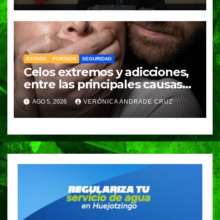
espera resolución de
Gobernación
ESTADO
PORTADA
SEGURIDAD
Celos extremos y adicciones,
entre las principales causas
de feminicidio en Puebla:
AGO 5, 2026
VERÓNICA ANDRADE CRUZ
Fiscalía