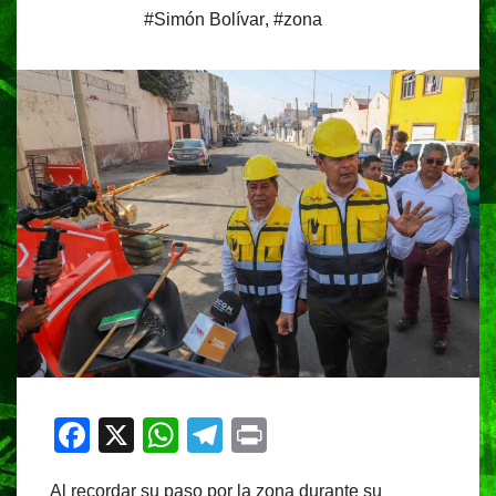
#Simón Bolívar
,
#zona
F
X
W
T
Pr
a
h
el
in
Al recordar su paso por la zona durante su