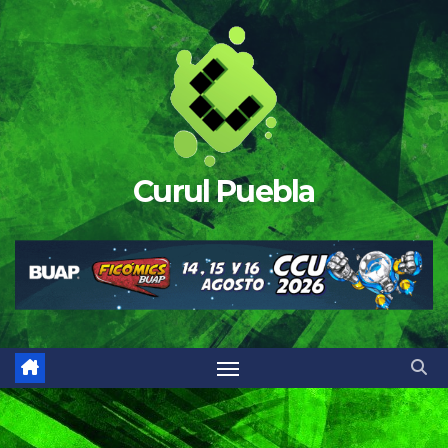
Saltar
al
contenido
Curul Puebla