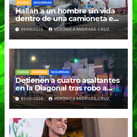
ESTADO
SEGURIDAD
Hallan a un hombre sin vida
dentro de una camioneta en
Tenampulco; investigan
05/08/2026
VERÓNICA ANDRADE CRUZ
homicidio
CIUDAD
PORTADA
SEGURIDAD
Detienen a cuatro asaltantes
en la Diagonal tras robo a
Coppel en el Centro de
05/08/2026
VERÓNICA ANDRADE CRUZ
Puebla; recuperan celulares
y aseguran un arma