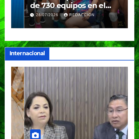
de 730 equipos en el
m
Festival Máster de Voleibol
N
28/07/2026
REDACCIÓN
c
i
Internacional