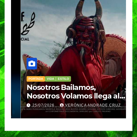
PORTADA
VIDA │ ESTILO
V
Nosotros Bailamos,
C
Nosotros Volamos llega al
p
GIFF
p
25/07/2026
VERÓNICA ANDRADE CRUZ