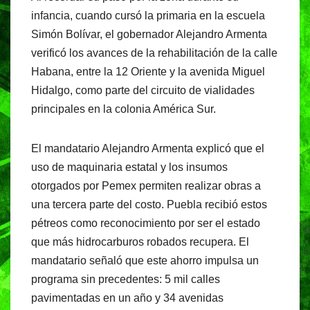
c
at
e
t
infancia, cuando cursó la primaria en la escuela
e
s
gr
Simón Bolívar, el gobernador Alejandro Armenta
b
A
a
verificó los avances de la rehabilitación de la calle
o
p
m
Habana, entre la 12 Oriente y la avenida Miguel
o
p
Hidalgo, como parte del circuito de vialidades
principales en la colonia América Sur.
k
El mandatario Alejandro Armenta explicó que el
uso de maquinaria estatal y los insumos
otorgados por Pemex permiten realizar obras a
una tercera parte del costo. Puebla recibió estos
pétreos como reconocimiento por ser el estado
que más hidrocarburos robados recupera. El
mandatario señaló que este ahorro impulsa un
programa sin precedentes: 5 mil calles
pavimentadas en un año y 34 avenidas