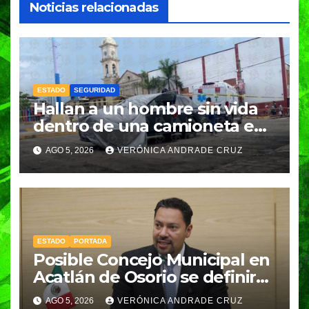
Noticias relacionadas
ESTADO
SEGURIDAD
Hallan a un hombre sin vida
dentro de una camioneta en
Tenampulco; investigan
AGO 5, 2026
VERÓNICA ANDRADE CRUZ
homicidio
ESTADO
PORTADA
Posible Concejo Municipal en
Acatlán de Osorio se definirá
en una semana; Congreso
AGO 5, 2026
VERÓNICA ANDRADE CRUZ