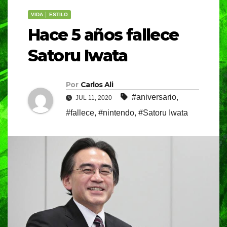
VIDA │ ESTILO
Hace 5 años fallece
Satoru Iwata
Por
Carlos Ali
#aniversario
,
JUL 11, 2020
#fallece
,
#nintendo
,
#Satoru Iwata