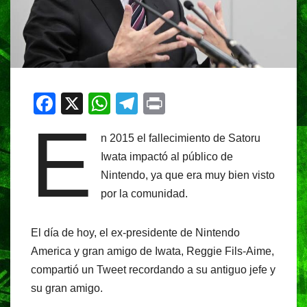
F
X
W
T
Pr
E
a
h
el
in
n 2015 el fallecimiento de Satoru
c
at
e
t
Iwata impactó al público de
e
s
gr
Nintendo, ya que era muy bien visto
b
A
a
por la comunidad.
o
p
m
o
p
El día de hoy, el ex-presidente de Nintendo
k
America y gran amigo de Iwata, Reggie Fils-Aime,
compartió un Tweet recordando a su antiguo jefe y
su gran amigo.