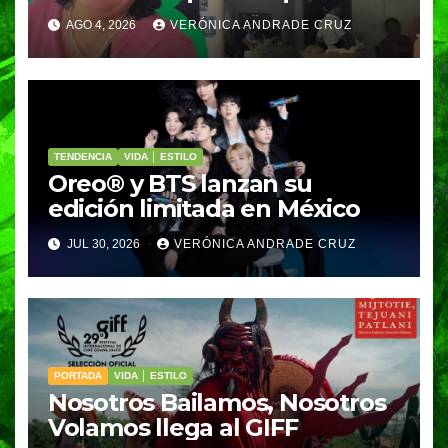
los visitantes de Ixtapa-
AGO 4, 2026
VERÓNICA ANDRADE CRUZ
Zihuatanejo
TENDENCIA
VIDA │ ESTILO
Oreo® y BTS lanzan su
edición limitada en México
JUL 30, 2026
VERÓNICA ANDRADE CRUZ
PORTADA
VIDA │ ESTILO
Nosotros Bailamos, Nosotros
Volamos llega al GIFF