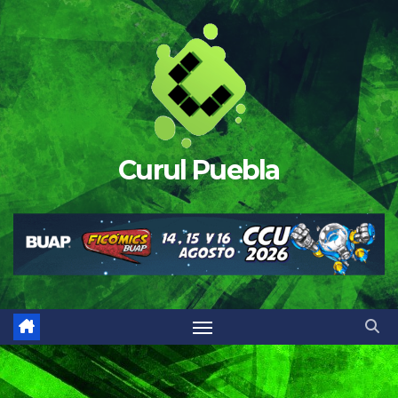
Saltar
al
contenido
Curul Puebla