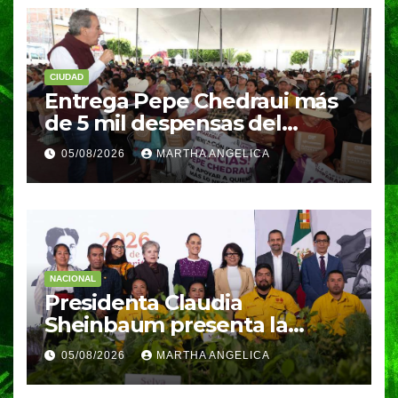
CIUDAD
Entrega Pepe Chedraui más
de 5 mil despensas del
programa “Alimentación
05/08/2026
MARTHA ANGELICA
Imparable” en San Miguel
Canoa
NACIONAL
Presidenta Claudia
Sheinbaum presenta la
Jornada Nacional de
05/08/2026
MARTHA ANGELICA
Reforestación 2026; se
realizará el próximo domingo