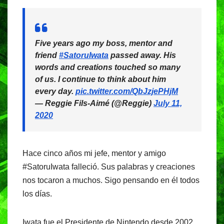
Five years ago my boss, mentor and
friend
#SatoruIwata
passed away. His
words and creations touched so many
of us. I continue to think about him
every day.
pic.twitter.com/QbJzjePHjM
— Reggie Fils-Aimé (@Reggie)
July 11,
2020
Hace cinco años mi jefe, mentor y amigo
#SatoruIwata falleció. Sus palabras y creaciones
nos tocaron a muchos. Sigo pensando en él todos
los días.
Iwata fue el Presidente de Nintendo desde 2002,