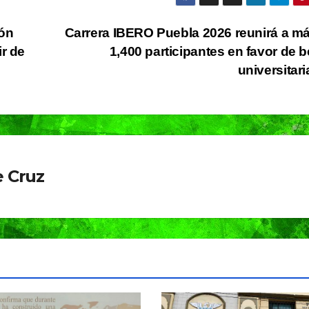
Capital
Pepe
ón
Carrera IBERO Puebla 2026 reunirá a m
Chedra
ir de
1,400 participantes en favor de 
universitar
 Cruz
MUNDO
Sacerdote de
MUNDO
PORTADA
Aún n
Puebla se
identif