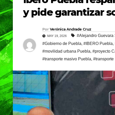
y pide garantizar s
Por
Verónica Andrade Cruz
#Alejandro Guevara
MAY 19, 2026
#Gobierno de Puebla
,
#IBERO Puebla
,
#movilidad urbana Puebla
,
#proyecto C
#transporte masivo Puebla
,
#transporte