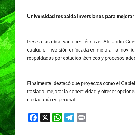
Universidad respalda inversiones para mejorar
Pese a las observaciones técnicas, Alejandro Guev
cualquier inversión enfocada en mejorar la movilid
respaldadas por estudios técnicos y procesos ad
Finalmente, destacó que proyectos como el Cableb
traslado, mejorar la conectividad y ofrecer opcion
ciudadanía en general.
F
X
W
T
Pr
a
h
el
in