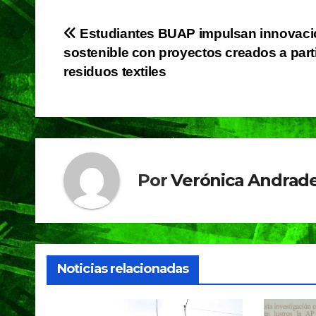
c
at
e
t
e
s
gr
Navegación
Estudiantes BUAP impulsan innovaci
b
A
a
sostenible con proyectos creados a part
de
o
p
m
residuos textiles
o
p
entradas
k
Por
Verónica Andrade
Noticias relacionadas