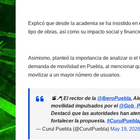
Explicó que desde la academia se ha insistido en
tipo de obras, así como su impacto social y financi
Asimismo, planteó la importancia de analizar si el
demanda de movilidad en Puebla, al mencionar que
movilizar a un mayor número de usuarios.
🚡📍| El rector de la
@IberoPuebla
, A
movilidad impulsados por el
@Gob_P
Destacó que las autoridades han aten
fortalecer la propuesta.
#CurulPuebla
— Curul Puebla (@CurulPuebla)
May 19, 202