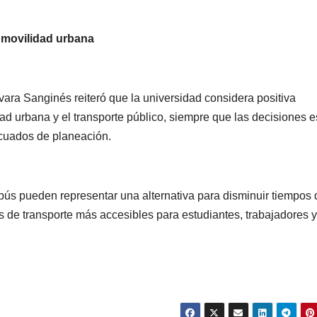
definida
Micho
 movilidad urbana
ara Sanginés reiteró que la universidad considera positiva
ad urbana y el transporte público, siempre que las decisiones e
ecuados de planeación.
CIUDAD
DEPORTES
CIUDAD
DEPORT
ús pueden representar una alternativa para disminuir tiempos 
Concluye
Puebla
es de transporte más accesibles para estudiantes, trabajadores y
Festival
sigue 
Máster de
la pasi
02/08/2026
29/07/2026
Voleibol 2026
voleibo
REDACCIÓN
REDACCIÓN
en Puebla
Gobier