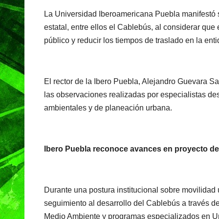
c
at
e
t
La Universidad Iberoamericana Puebla manifestó s
e
s
gr
estatal, entre ellos el Cablebús, al considerar que
b
A
a
público y reducir los tiempos de traslado en la enti
o
p
m
o
p
k
El rector de la Ibero Puebla, Alejandro Guevara S
las observaciones realizadas por especialistas des
ambientales y de planeación urbana.
Ibero Puebla reconoce avances en proyecto de
Durante una postura institucional sobre movilidad
seguimiento al desarrollo del Cablebús a través de 
Medio Ambiente y programas especializados en U