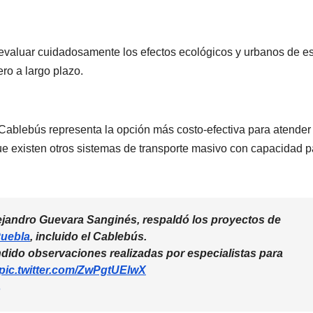
 evaluar cuidadosamente los efectos ecológicos y urbanos de e
ero a largo plazo.
NACIONAL
PORTADA
NACIONAL
 Cablebús representa la opción más costo-efectiva para atender 
Sheinbaum
Gobie
 existen otros sistemas de transporte masivo con capacidad p
mantiene
federa
invitación al
destra
06/08/2026
06/08/2026
papa León XIV
export
REDACCIÓN
REDACCIÓN
lejandro Guevara Sanginés, respaldó los proyectos de
uebla
, incluido el Cablebús.
para visitar
de agu
dido observaciones realizadas por especialistas para
México; aún
reforza
pic.twitter.com/ZwPgtUElwX
6
no hay fecha
seguri