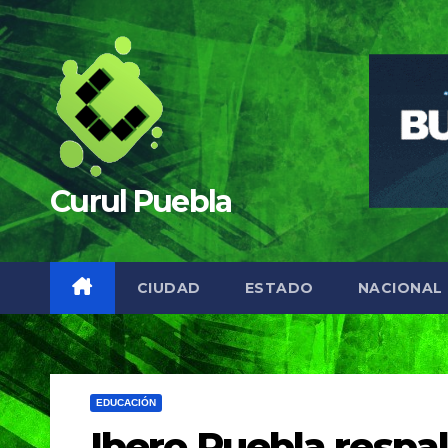
Saltar
al
contenido
Curul Puebla
CIUDAD
ESTADO
NACIONAL
EDUCACIÓN
Ibero Puebla respa