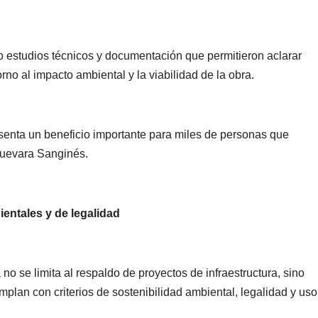
o estudios técnicos y documentación que permitieron aclarar
PORTADA
TENDENCIA
VIDA │ ESTILO
TENDENCIA
VIDA 
no al impacto ambiental y la viabilidad de la obra.
Carmelitas
Oreo® 
Café, el sabor
lanzan
tradicional
edició
esenta un beneficio importante para miles de personas que
04/08/2026
VERÓNICA
30/07/2026
Guevara Sanginés.
que conquista
limita
ANDRADE CRUZ
ANDRADE CRU
a los visitantes
Méxic
de Ixtapa-
entales y de legalidad
Zihuatanejo
 no se limita al respaldo de proyectos de infraestructura, sino
plan con criterios de sostenibilidad ambiental, legalidad y uso