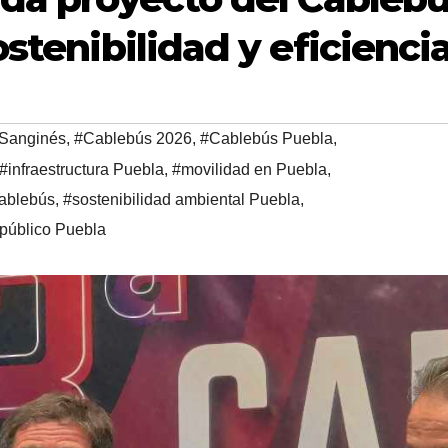
ostenibilidad y eficienci
 Sanginés
,
#Cablebús 2026
,
#Cablebús Puebla
,
#infraestructura Puebla
,
#movilidad en Puebla
,
ablebús
,
#sostenibilidad ambiental Puebla
,
 público Puebla