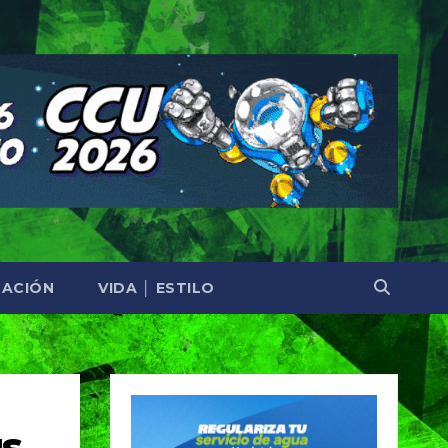
ACIÓN
VIDA │ ESTILO
ús