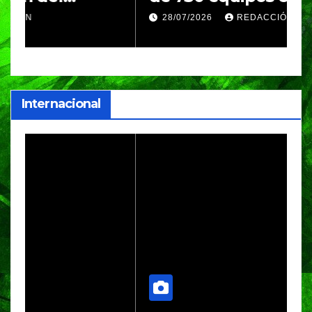
Festival Máster de Voleibol
N
28/07/2026
REDACCIÓN
c
i
Internacional