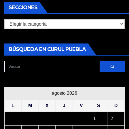
SECCIONES
Secciones
BÚSQUEDA EN CURUL PUEBLA
agosto 2026
L
M
X
J
V
S
D
1
2