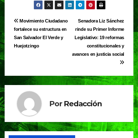
c
at
e
t
e
s
gr
Navegación
Movimiento Ciudadano
Senadora Liz Sánchez
b
A
a
fortalece su estructura en
rinde su Primer Informe
de
o
p
m
San Salvador El Verde y
Legislativo: 19 reformas
entradas
o
p
Huejotzingo
constitucionales y
avances en justicia social
k
Por
Redacción