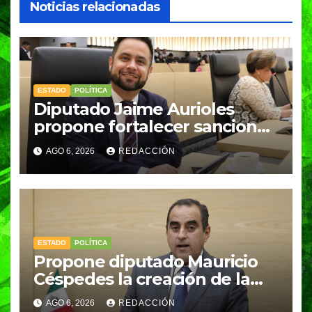
Noticias relacionadas
ESTADO
POLÍTICA
Diputado Jaime Aurioles
propone fortalecer sanciones
por abandono u omisión de
AGO 6, 2026
REDACCIÓN
cuidados de personas en
situación de vulnerabilidad
ESTADO
POLÍTICA
Propone diputado Mauricio
Céspedes la creación de la
Secretaría Ejecutiva del
AGO 6, 2026
REDACCIÓN