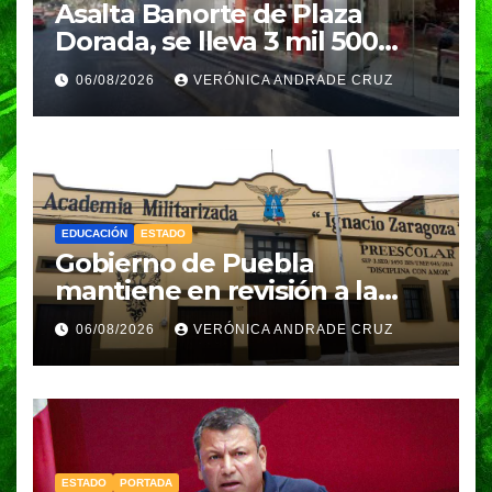
Asalta Banorte de Plaza
Dorada, se lleva 3 mil 500
pesos
06/08/2026
VERÓNICA ANDRADE CRUZ
EDUCACIÓN
ESTADO
Gobierno de Puebla
mantiene en revisión a la
Academia Militarizada para
06/08/2026
VERÓNICA ANDRADE CRUZ
seguir operando: Armenta
ESTADO
PORTADA