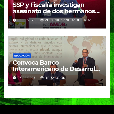
SSP y Fiscalía investigan
asesinato de dos hermanos
en Huixcolotla; refuerzan
06/08/2026
VERÓNICA ANDRADE CRUZ
seguridad en la Central de
Abasto
EDUCACIÓN
Convoca Banco
Interamericano de Desarrollo
a investigador BUAP para
06/08/2026
REDACCIÓN
análisis internacional