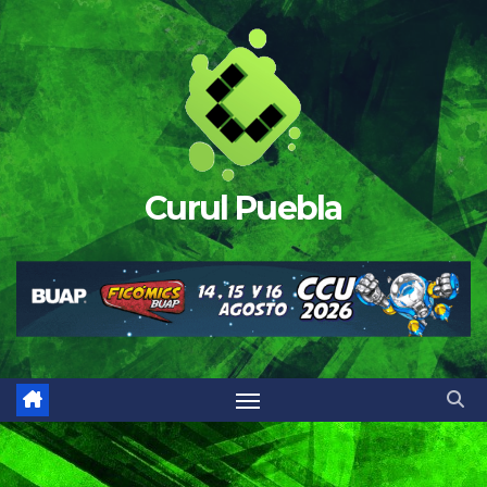
Saltar
al
contenido
Curul Puebla