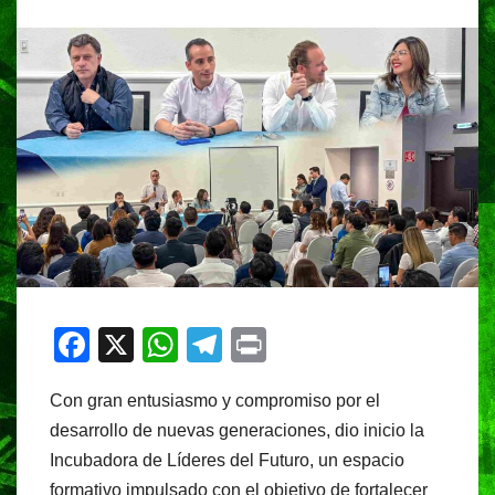
F
X
W
T
Pr
a
h
el
in
Con gran entusiasmo y compromiso por el
c
at
e
t
desarrollo de nuevas generaciones, dio inicio la
e
s
gr
Incubadora de Líderes del Futuro, un espacio
b
A
a
formativo impulsado con el objetivo de fortalecer