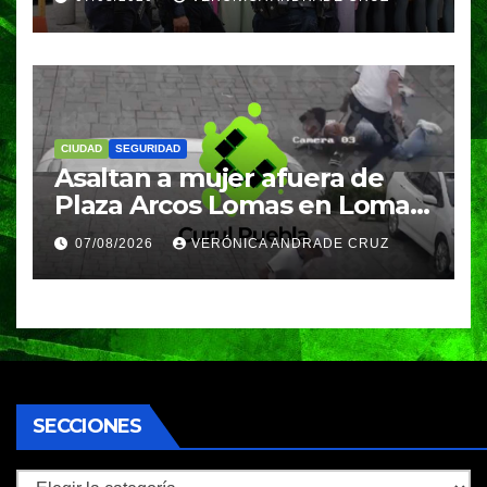
clases
CIUDAD
SEGURIDAD
Asaltan a mujer afuera de
Plaza Arcos Lomas en Lomas
de Angelópolis; delincuentes
07/08/2026
VERÓNICA ANDRADE CRUZ
huyeron en auto
SECCIONES
Secciones