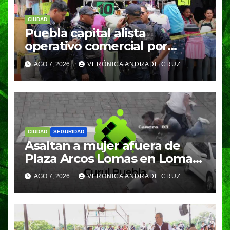
CIUDAD
Puebla capital alista
operativo comercial por
fiestas patrias y regreso a
AGO 7, 2026
VERÓNICA ANDRADE CRUZ
clases
CIUDAD
SEGURIDAD
Asaltan a mujer afuera de
Plaza Arcos Lomas en Lomas
de Angelópolis; delincuentes
AGO 7, 2026
VERÓNICA ANDRADE CRUZ
huyeron en auto