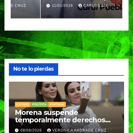
Amozoc
c
11/01/2026
CARLOS ALI
n
c
e
No te lo pierdas
ESTADO
POLÍTICA
PORTADA
Morena suspende
temporalmente derechos
partidarios de Nayeli Salvatori
08/08/2026
VERÓNICA ANDRADE CRUZ