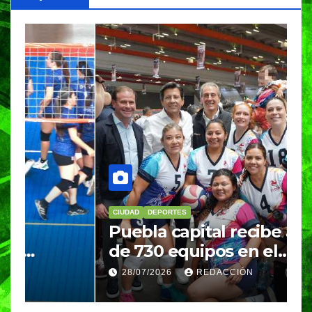
CIUDAD
DEPORTES
D
Puebla capital recibe a más
B
de 730 equipos en el
m
Festival Máster de Voleibol
N
28/07/2026
REDACCIÓN
c
i