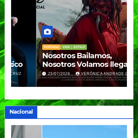
PORTADA
VIDA │ ESTILO
V
Nosotros Bailamos,
C
Nosotros Volamos llega al
p
GIFF
p
25/07/2026
VERÓNICA ANDRADE CRUZ
Nacional