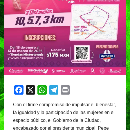
F
X
W
T
Pr
a
h
el
in
Con el firme compromiso de impulsar el bienestar,
c
at
e
t
la igualdad y la participación de las mujeres en el
e
s
gr
espacio público, el Gobierno de la Ciudad,
b
A
a
encabezado por el presidente municipal, Pepe