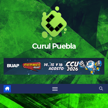
Saltar
al
contenido
Curul Puebla