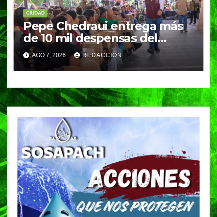
CIUDAD
Pepe Chedraui entrega más
de 10 mil despensas del
programa “Alimentación
AGO 7, 2026
REDACCIÓN
Imparable” en la Laguna de
Chapulco