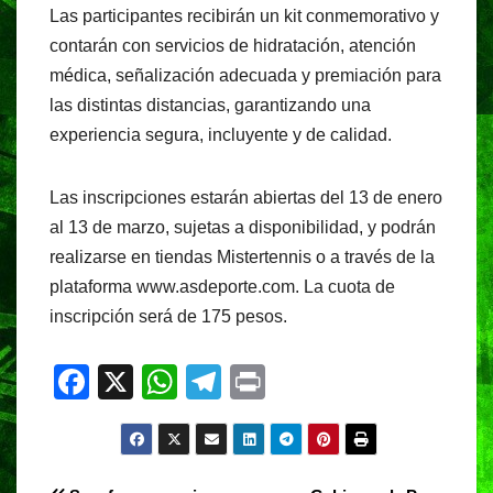
Las participantes recibirán un kit conmemorativo y
contarán con servicios de hidratación, atención
médica, señalización adecuada y premiación para
las distintas distancias, garantizando una
experiencia segura, incluyente y de calidad.
Las inscripciones estarán abiertas del 13 de enero
al 13 de marzo, sujetas a disponibilidad, y podrán
realizarse en tiendas Mistertennis o a través de la
plataforma www.asdeporte.com. La cuota de
inscripción será de 175 pesos.
F
X
W
T
Pr
a
h
el
in
c
at
e
t
e
s
gr