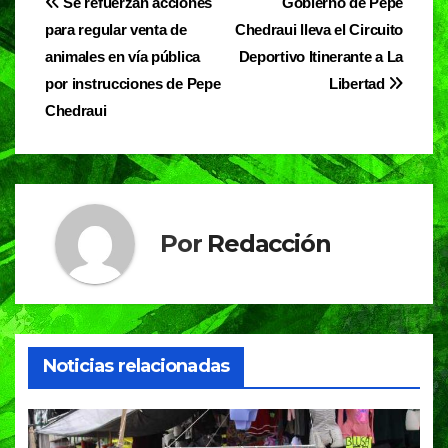
Navegación
Se refuerzan acciones
Gobierno de Pepe
b
A
a
para regular venta de
Chedraui lleva el Circuito
de
o
p
m
animales en vía pública
Deportivo Itinerante a La
entradas
o
p
por instrucciones de Pepe
Libertad
Chedraui
k
Por
Redacción
Noticias relacionadas