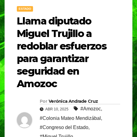
ESTADO
Llama diputado
Miguel Trujillo a
redoblar esfuerzos
para garantizar
seguridad en
Amozoc
Por
Verónica Andrade Cruz
#Amozoc
,
ABR 10, 2025
#Colonia Mateo Mendizábal
,
#Congreso del Estado
,
#Miguel Trujillo