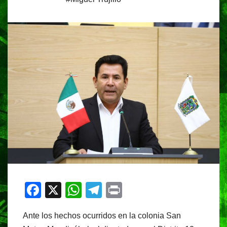
F
X
W
T
Pr
a
h
el
in
Ante los hechos ocurridos en la colonia San
c
at
e
t