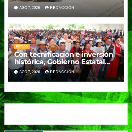
AGO 7, 2026
REDACCIÓN
ESTADO
Con tecnificación e inversión
histórica, Gobierno Estatal
impulsa la revolución del
AGO 7, 2026
REDACCIÓN
campo