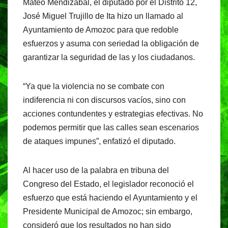
Mateo Mendizábal, el diputado por el Distrito 12,
e
s
gr
José Miguel Trujillo de Ita hizo un llamado al
b
A
a
Ayuntamiento de Amozoc para que redoble
o
p
m
esfuerzos y asuma con seriedad la obligación de
o
p
garantizar la seguridad de las y los ciudadanos.
k
“Ya que la violencia no se combate con
indiferencia ni con discursos vacíos, sino con
acciones contundentes y estrategias efectivas. No
podemos permitir que las calles sean escenarios
de ataques impunes”, enfatizó el diputado.
Al hacer uso de la palabra en tribuna del
Congreso del Estado, el legislador reconoció el
esfuerzo que está haciendo el Ayuntamiento y el
Presidente Municipal de Amozoc; sin embargo,
consideró que los resultados no han sido