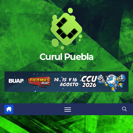
Saltar
al
contenido
Curul Puebla