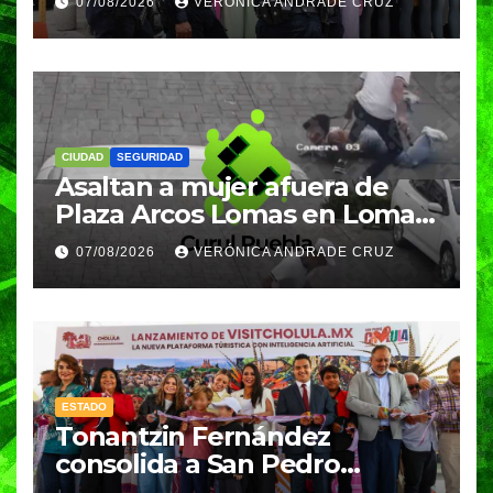
07/08/2026
VERÓNICA ANDRADE CRUZ
clases
CIUDAD
SEGURIDAD
Asaltan a mujer afuera de
Plaza Arcos Lomas en Lomas
de Angelópolis; delincuentes
07/08/2026
VERÓNICA ANDRADE CRUZ
huyeron en auto
ESTADO
Tonantzin Fernández
consolida a San Pedro
Cholula como referente en