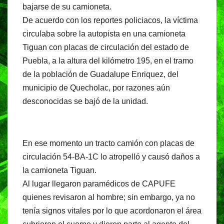
b
A
a
bajarse de su camioneta.
o
p
m
De acuerdo con los reportes policiacos, la víctima
o
p
circulaba sobre la autopista en una camioneta
Tiguan con placas de circulación del estado de
k
Puebla, a la altura del kilómetro 195, en el tramo
de la población de Guadalupe Enriquez, del
municipio de Quecholac, por razones aún
desconocidas se bajó de la unidad.
En ese momento un tracto camión con placas de
circulación 54-BA-1C lo atropelló y causó daños a
la camioneta Tiguan.
Al lugar llegaron paramédicos de CAPUFE
quienes revisaron al hombre; sin embargo, ya no
tenía signos vitales por lo que acordonaron el área