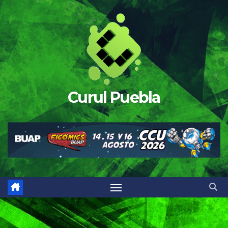
Saltar
al
contenido
Curul Puebla