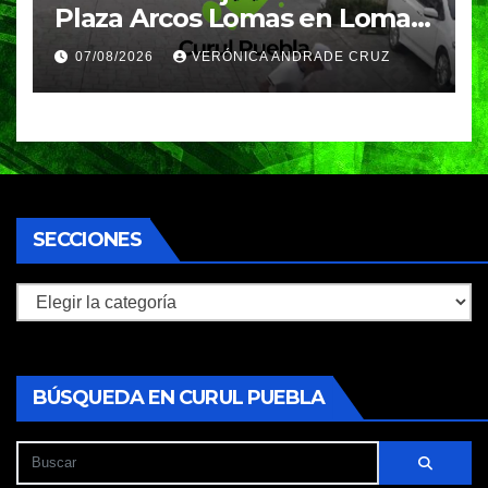
Plaza Arcos Lomas en Lomas
de Angelópolis; delincuentes
07/08/2026
VERÓNICA ANDRADE CRUZ
huyeron en auto
SECCIONES
Secciones
BÚSQUEDA EN CURUL PUEBLA