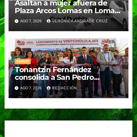
Asaltan a mujer afuera de
Plaza Arcos Lomas en Lomas
de Angelópolis; delincuentes
AGO 7, 2026
VERÓNICA ANDRADE CRUZ
huyeron en auto
ESTADO
Tonantzin Fernández
consolida a San Pedro
Cholula como referente en
AGO 7, 2026
REDACCIÓN
turismo inteligente