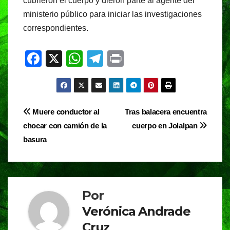
cubrieron el cuerpo y dieron parte al agente del
ministerio público para iniciar las investigaciones
correspondientes.
F
X
W
T
Pr
a
h
el
in
c
at
e
t
e
s
gr
Navegación
Muere conductor al
Tras balacera encuentra
b
A
a
chocar con camión de la
cuerpo en Jolalpan
de
o
p
m
basura
entradas
o
p
k
Por
Verónica Andrade
Cruz