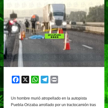
F
X
W
T
Pr
a
h
el
in
c
at
e
t
Un hombre murió atropellado en la autopista
e
s
gr
Puebla-Orizaba arrollado por un tractocamión tras