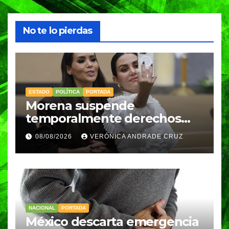
No te lo pierdas
ESTADO
POLÍTICA
PORTADA
Morena suspende
temporalmente derechos
partidarios de Nayeli Salvatori
08/08/2026
VERÓNICA ANDRADE CRUZ
y Graciela Palomares
NACIONAL
PORTADA
México descarta emergencia