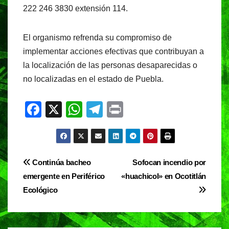
222 246 3830 extensión 114.
El organismo refrenda su compromiso de
implementar acciones efectivas que contribuyan a
la localización de las personas desaparecidas o
no localizadas en el estado de Puebla.
F
X
W
T
Pr
a
h
el
in
c
at
e
t
e
s
gr
Navegación
Continúa bacheo
Sofocan incendio por
b
A
a
emergente en Periférico
«huachicol» en Ocotitlán
de
o
p
m
Ecológico
entradas
o
p
k