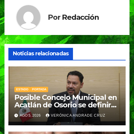
Por
Redacción
Noticias relacionadas
ESTADO
PORTADA
Posible Concejo Municipal en
Acatlán de Osorio se definirá
en una semana; Congreso
AGO 5, 2026
VERÓNICA ANDRADE CRUZ
espera resolución de
Gobernación