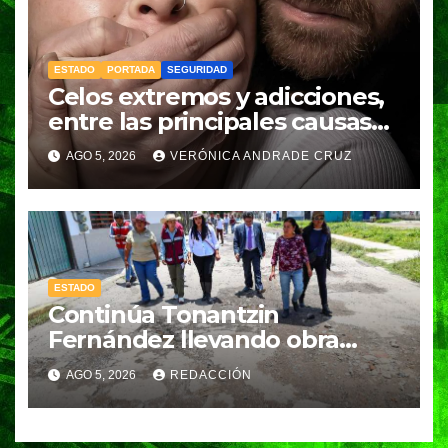
ESTADO
PORTADA
SEGURIDAD
Celos extremos y adicciones,
entre las principales causas
de feminicidio en Puebla:
AGO 5, 2026
VERÓNICA ANDRADE CRUZ
Fiscalía
ESTADO
Continúa Tonantzin
Fernández llevando obra
pública a todos los barrios de
AGO 5, 2026
REDACCIÓN
San Pedro Cholula