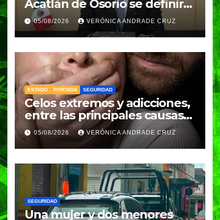
Acatlán de Osorio se definirá
en una semana; Congreso
05/08/2026
VERÓNICA ANDRADE CRUZ
espera resolución de
Gobernación
ESTADO
PORTADA
SEGURIDAD
Celos extremos y adicciones,
entre las principales causas
de feminicidio en Puebla:
05/08/2026
VERÓNICA ANDRADE CRUZ
Fiscalía
SEGURIDAD
Una mujer y dos menores