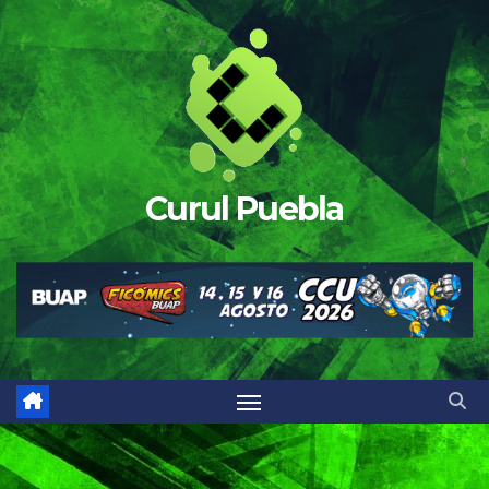
Saltar
al
contenido
Curul Puebla