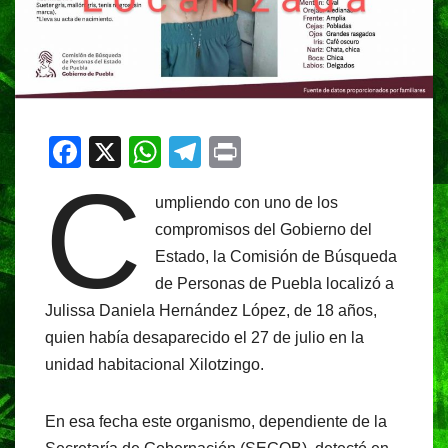
F
X
W
T
Pr
C
a
h
el
in
umpliendo con uno de los
c
at
e
t
compromisos del Gobierno del
e
s
gr
Estado, la Comisión de Búsqueda
b
A
a
de Personas de Puebla localizó a
o
p
m
Julissa Daniela Hernández López, de 18 años,
o
p
quien había desaparecido el 27 de julio en la
unidad habitacional Xilotzingo.
k
En esa fecha este organismo, dependiente de la