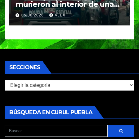
murieron al interior de una
vivienda en Huauchinango;
05/08/2026
ALEX
investigan posible
intoxicación
SECCIONES
Secciones
BÚSQUEDA EN CURUL PUEBLA