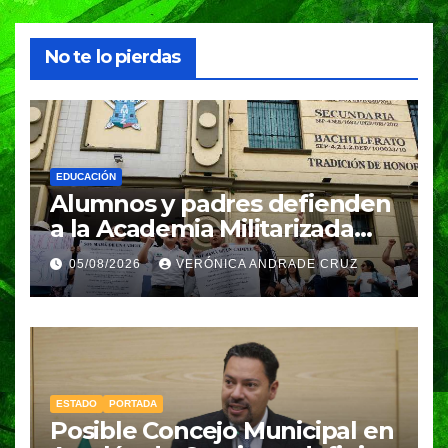
No te lo pierdas
EDUCACIÓN
Alumnos y padres defienden
a la Academia Militarizada
Ignacio Zaragoza en Puebla;
05/08/2026
VERÓNICA ANDRADE CRUZ
piden a la SEP no cerrar el
plantel
ESTADO
PORTADA
Posible Concejo Municipal en