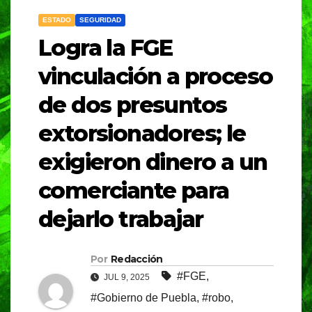
ESTADO
SEGURIDAD
Logra la FGE
vinculación a proceso
de dos presuntos
extorsionadores; le
exigieron dinero a un
comerciante para
dejarlo trabajar
Por
Redacción
#FGE
,
JUL 9, 2025
#Gobierno de Puebla
,
#robo
,