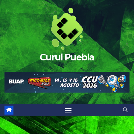
Saltar
al
contenido
Curul Puebla