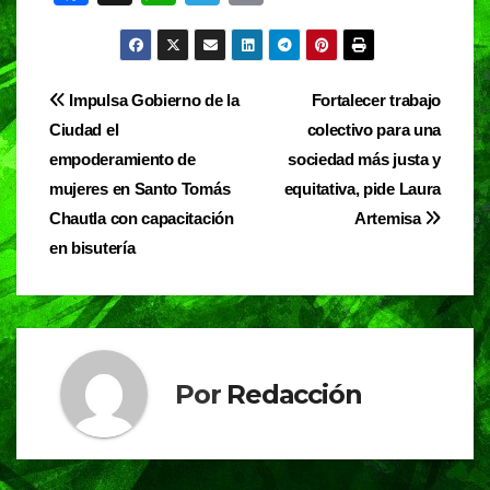
a
h
el
in
c
at
e
t
e
s
gr
Navegación
Impulsa Gobierno de la
Fortalecer trabajo
b
A
a
Ciudad el
colectivo para una
de
o
p
m
empoderamiento de
sociedad más justa y
entradas
o
p
mujeres en Santo Tomás
equitativa, pide Laura
Chautla con capacitación
Artemisa
k
en bisutería
Por
Redacción