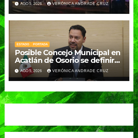
Coppel en el Centro de
AGO 5, 2026
VERÓNICA ANDRADE CRUZ
Puebla; recuperan celulares y
aseguran un arma
ESTADO
PORTADA
Posible Concejo Municipal en
Acatlán de Osorio se definirá
en una semana; Congreso
AGO 5, 2026
VERÓNICA ANDRADE CRUZ
espera resolución de
Gobernación