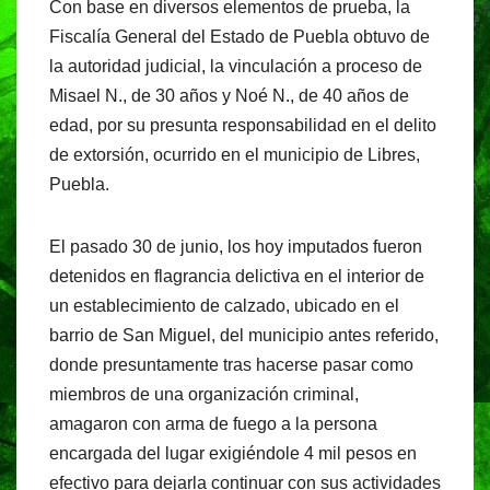
Con base en diversos elementos de prueba, la
c
at
e
t
Fiscalía General del Estado de Puebla obtuvo de
e
s
gr
la autoridad judicial, la vinculación a proceso de
b
A
a
Misael N., de 30 años y Noé N., de 40 años de
o
p
m
edad, por su presunta responsabilidad en el delito
o
p
de extorsión, ocurrido en el municipio de Libres,
Puebla.
k
El pasado 30 de junio, los hoy imputados fueron
detenidos en flagrancia delictiva en el interior de
un establecimiento de calzado, ubicado en el
barrio de San Miguel, del municipio antes referido,
donde presuntamente tras hacerse pasar como
miembros de una organización criminal,
amagaron con arma de fuego a la persona
encargada del lugar exigiéndole 4 mil pesos en
efectivo para dejarla continuar con sus actividades