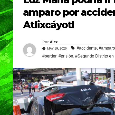
amparo por acciden
Atlixcáyotl
Por
Alex
#accidente
,
#amparo
MAY 19, 2026
#perder
,
#prisión
,
#Segundo Distrito en