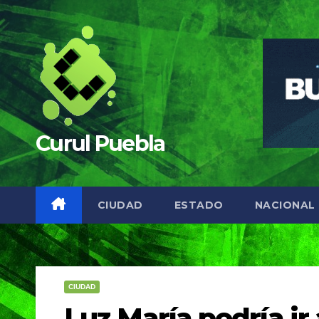
Saltar
al
contenido
Curul Puebla
CIUDAD
ESTADO
NACIONAL
CIUDAD
Luz María podría ir 