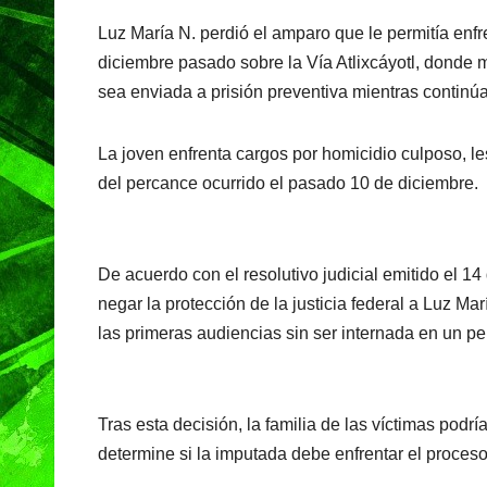
a
h
el
in
Luz María N. perdió el amparo que le permitía enfre
c
at
e
t
diciembre pasado sobre la Vía Atlixcáyotl, donde m
e
s
gr
sea enviada a prisión preventiva mientras continúa 
b
A
a
o
p
m
La joven enfrenta cargos por homicidio culposo, 
o
p
del percance ocurrido el pasado 10 de diciembre.
k
De acuerdo con el resolutivo judicial emitido el 1
negar la protección de la justicia federal a Luz Ma
las primeras audiencias sin ser internada en un pe
Tras esta decisión, la familia de las víctimas podrí
determine si la imputada debe enfrentar el proceso