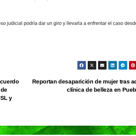
so judicial podría dar un giro y llevarla a enfrentar el caso desd
NACIONAL
RELIGIÓN
NACIONAL
acuerdo
Reportan desaparición de mujer tras a
Sheinbaum
Presid
 de
clínica de belleza en Pue
OSL y
insistirá en
Claudi
invitar al Papa
Shein
05/08/2026
VERÓNICA
05/08/2026
León a México
presen
ANDRADE CRUZ
REDACCIÓN
durante su
Jorna