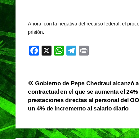
Ahora, con la negativa del recurso federal, el proce
prisión.
F
X
W
T
Pr
a
h
el
in
c
at
e
t
e
s
gr
Navegación
Gobierno de Pepe Chedraui alcanzó 
b
A
a
contractual en el que se aumenta el 24%
de
o
p
m
prestaciones directas al personal del O
o
p
entradas
un 4% de incremento al salario diario
k