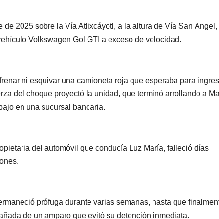
 de 2025 sobre la Vía Atlixcáyotl, a la altura de Vía San Ángel,
ehículo Volkswagen Gol GTI a exceso de velocidad.
frenar ni esquivar una camioneta roja que esperaba para ingres
PORTADA
TENDENCIA
VIDA │ ESTILO
TENDENCIA
VIDA 
erza del choque proyectó la unidad, que terminó arrollando a M
Carmelitas
Oreo® 
rabajo en una sucursal bancaria.
Café, el sabor
lanzan
tradicional
edició
04/08/2026
VERÓNICA
30/07/2026
opietaria del automóvil que conducía Luz María, falleció días
que conquista
limita
ANDRADE CRUZ
ANDRADE CRU
iones.
a los visitantes
Méxic
de Ixtapa-
permaneció prófuga durante varias semanas, hasta que finalmen
Zihuatanejo
pañada de un amparo que evitó su detención inmediata.