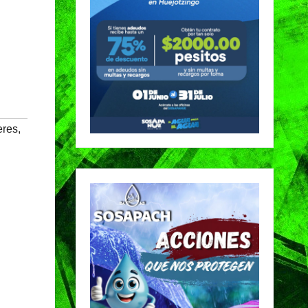
eres
,