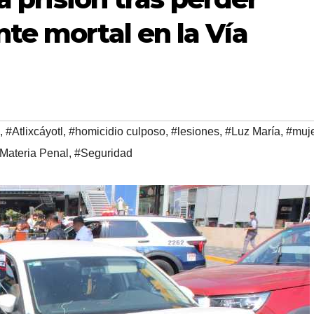
te mortal en la Vía
,
#Atlixcáyotl
,
#homicidio culposo
,
#lesiones
,
#Luz María
,
#muj
 Materia Penal
,
#Seguridad