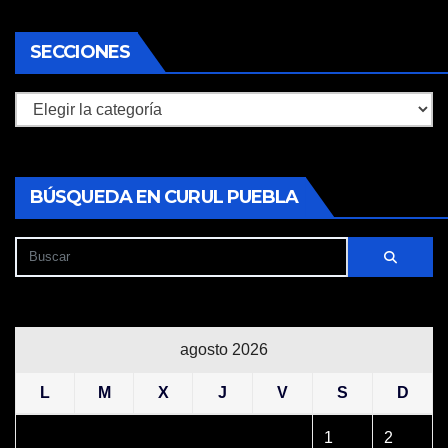
SECCIONES
Secciones
BÚSQUEDA EN CURUL PUEBLA
agosto 2026
L
M
X
J
V
S
D
1
2