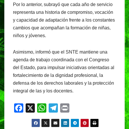
Por lo anterior, subrayó que cada año de servicio
representa una historia de compromiso, vocación
y capacidad de adaptación frente a los constantes
cambios que acompañan la formación de niñas,
niños y jóvenes.
Asimismo, informó que el SNTE mantiene una
agenda de trabajo coordinada con el Congreso
del Estado, para impulsar iniciativas orientadas al
fortalecimiento de la dignidad profesional, la
defensa de los derechos laborales y la protección
integral de las y los docentes.
F
X
W
T
Pr
a
h
el
in
c
at
e
t