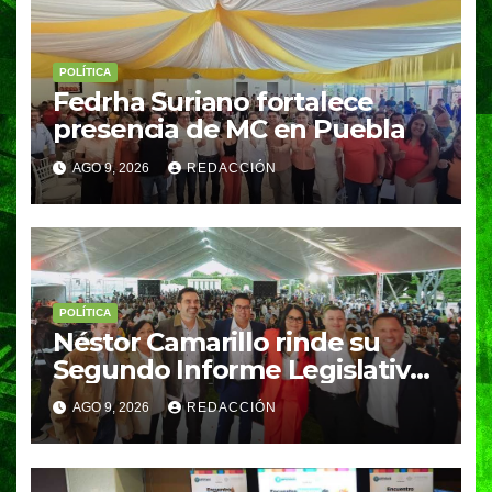
POLÍTICA
Fedrha Suriano fortalece
presencia de MC en Puebla
AGO 9, 2026
REDACCIÓN
POLÍTICA
Néstor Camarillo rinde su
Segundo Informe Legislativo
y refrenda su compromiso
AGO 9, 2026
REDACCIÓN
con Puebla