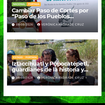
NACIONAL
PORTADA
Cambiar Paso de Cortés por
“Paso de los Pueblos
Indígenas” plantea
09/08/2026
VERÓNICA ANDRADE CRUZ
Sheinbaum
ESTADO
PORTADA
Iztaccíhuatl y Popocatépetl,
guardianes de la historia y
fuentes de vida para Puebla:
09/08/2026
VERÓNICA ANDRADE CRUZ
Armenta