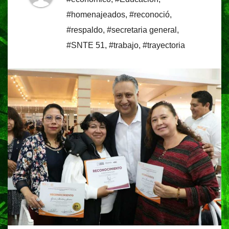
#homenajeados
,
#reconoció
,
#respaldo
,
#secretaria general
,
#SNTE 51
,
#trabajo
,
#trayectoria