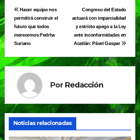
e
s
gr
Navegación
Hacer equipo nos
Congreso del Estado
b
A
a
permitirá construir el
actuará con imparcialidad
de
o
p
m
futuro que todos
y estricto apego a la Ley
entradas
o
p
merecemos:Fedrha
ante inconformidades en
Suriano
Acatlán: Pável Gaspar
k
Por
Redacción
Noticias relacionadas