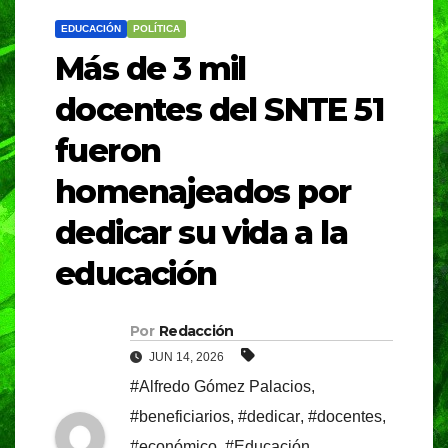
EDUCACIÓN
POLÍTICA
Más de 3 mil
docentes del SNTE 51
fueron
homenajeados por
dedicar su vida a la
educación
Por
Redacción
JUN 14, 2026
#Alfredo Gómez Palacios
,
#beneficiarios
,
#dedicar
,
#docentes
,
#económico
,
#Educación
,