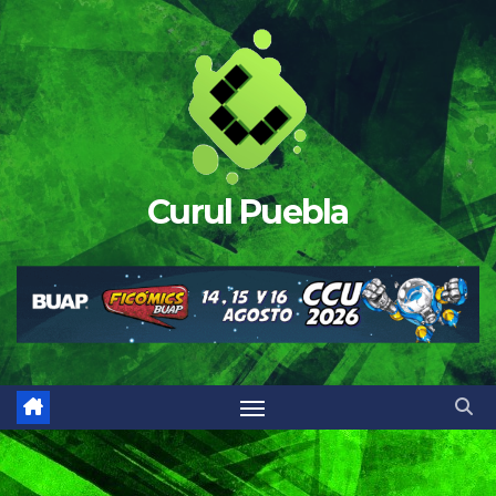
Saltar
al
contenido
Curul Puebla