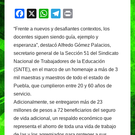
F
X
W
T
Pr
a
h
el
in
“Frente a nuevos y desafiantes contextos, los
c
at
e
t
docentes siguen siendo guía, ejemplo y
e
s
gr
esperanza”, destacó Alfredo Gómez Palacios,
b
A
a
secretario general de la Sección 51 del Sindicato
o
p
m
Nacional de Trabajadores de la Educación
o
p
(SNTE), en el marco de un homenaje a más de 3
mil maestras y maestros de todo el estado de
k
Puebla, que cumplieron entre 20 y 60 años de
servicio.
Adicionalmente, se entregaron más de 23
millones de pesos a 72 beneficiarios del seguro
de vida adicional, un respaldo económico que
representa el ahorro de toda una vida de trabajo
de las y los agremiados para proteger a sus