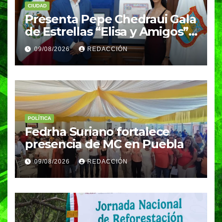
CIUDAD
Presenta Pepe Chedraui Gala
de Estrellas “Elisa y Amigos”
para fortalecer el acceso a la
09/08/2026
REDACCIÓN
cultura en Puebla capital
POLÍTICA
Fedrha Suriano fortalece
presencia de MC en Puebla
09/08/2026
REDACCIÓN