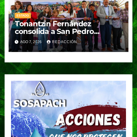
ESTADO
Tonantzin Fernández
consolida a San Pedro
Cholula como referente en
AGO 7, 2026
REDACCIÓN
turismo inteligente