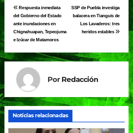
e
s
gr
Navegación
Respuesta inmediata
SSP de Puebla investiga
b
A
a
del Gobierno del Estado
balacera en Tianguis de
de
o
p
m
ante inundaciones en
Los Lavaderos: tres
entradas
o
p
Chignahuapan, Tepeojuma
heridos estables
e Izúcar de Matamoros
k
Por
Redacción
Noticias relacionadas