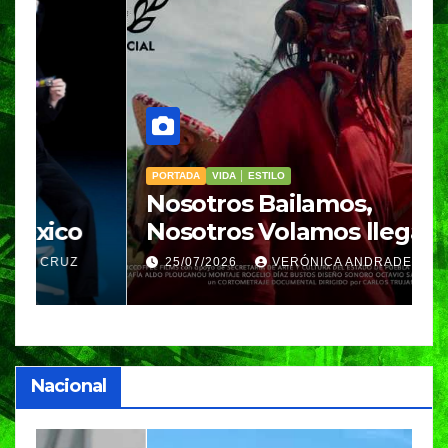
PORTADA
VIDA │ ESTILO
V
Nosotros Bailamos,
C
Nosotros Volamos llega al
p
GIFF
p
25/07/2026
VERÓNICA ANDRADE CRUZ
Nacional