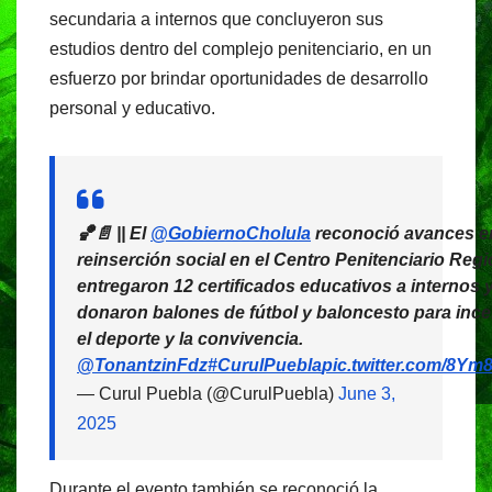
secundaria a internos que concluyeron sus
estudios dentro del complejo penitenciario, en un
esfuerzo por brindar oportunidades de desarrollo
personal y educativo.
🏀📄 || El
@GobiernoCholula
reconoció avances e
reinserción social en el Centro Penitenciario Regi
entregaron 12 certificados educativos a internos 
donaron balones de fútbol y baloncesto para ince
el deporte y la convivencia.
@TonantzinFdz
#CurulPuebla
pic.twitter.com/8Ym
— Curul Puebla (@CurulPuebla)
June 3,
2025
Durante el evento también se reconoció la