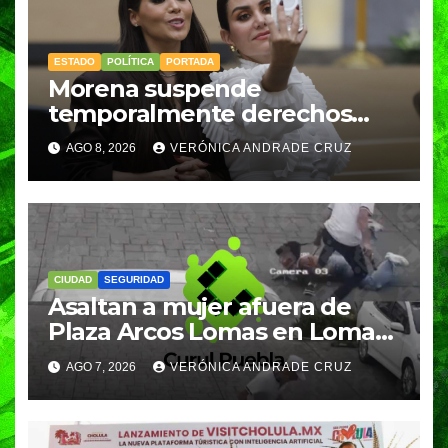
ESTADO
POLÍTICA
PORTADA
Morena suspende
temporalmente derechos
partidarios de Nayeli Salvatori
AGO 8, 2026
VERÓNICA ANDRADE CRUZ
y Graciela Palomares
CIUDAD
SEGURIDAD
Asaltan a mujer afuera de
Plaza Arcos Lomas en Lomas
de Angelópolis; delincuentes
AGO 7, 2026
VERÓNICA ANDRADE CRUZ
huyeron en auto