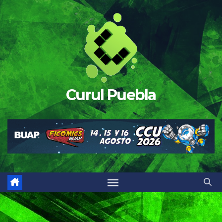
Saltar
al
contenido
Curul Puebla