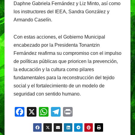
Daphne Gabriela Fernández y Liz Minto, así como
los instructores del IEEA, Sandra González y
Armando Caselín.
Con estas acciones, el Gobierno Municipal
encabezado por la Presidenta Tonantzin
Fernández reafirma su compromiso con el impulso
de políticas públicas que prioricen la prevención,
la educación y la cultura como pilares
fundamentales para la reconstrucción del tejido
social y el fortalecimiento de un modelo de
seguridad con sentido humano.
F
X
W
T
Pr
a
h
el
in
c
at
e
t