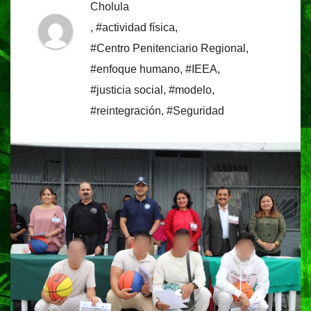
Cholula
,
#actividad física
,
#Centro Penitenciario Regional
,
#enfoque humano
,
#IEEA
,
#justicia social
,
#modelo
,
#reintegración
,
#Seguridad