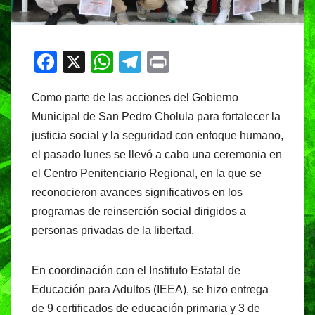
F
X
W
T
Pr
a
h
el
in
Como parte de las acciones del Gobierno
c
at
e
t
Municipal de San Pedro Cholula para fortalecer la
e
s
gr
justicia social y la seguridad con enfoque humano,
b
A
a
el pasado lunes se llevó a cabo una ceremonia en
o
p
m
el Centro Penitenciario Regional, en la que se
o
p
reconocieron avances significativos en los
programas de reinserción social dirigidos a
k
personas privadas de la libertad.
En coordinación con el Instituto Estatal de
Educación para Adultos (IEEA), se hizo entrega
de 9 certificados de educación primaria y 3 de