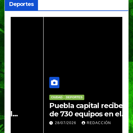
Deportes
CIUDAD
DEPORTES
D
Puebla capital recibe a más
B
de 730 equipos en el
m
Festival Máster de Voleibol
N
28/07/2026
REDACCIÓN
c