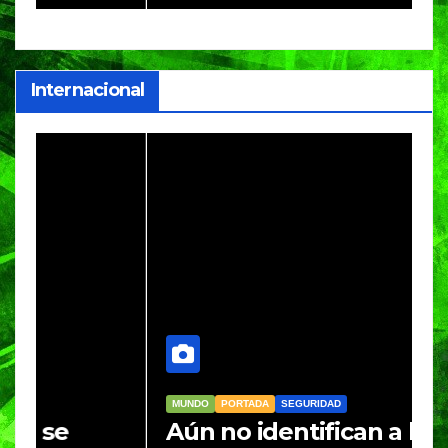
i
Internacional
MUNDO
PORTADA
SEGURIDAD
M
Aún no identifican a hombre
R