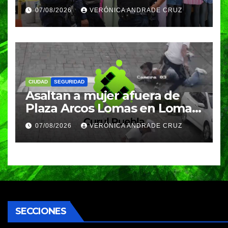
fiestas patrias y regreso a
07/08/2026
VERÓNICA ANDRADE CRUZ
clases
CIUDAD
SEGURIDAD
Asaltan a mujer afuera de
Plaza Arcos Lomas en Lomas
de Angelópolis; delincuentes
07/08/2026
VERÓNICA ANDRADE CRUZ
huyeron en auto
SECCIONES