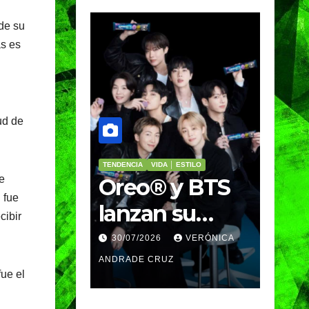
de su
as es
ud de
│ ESTILO
PORTADA
VIDA │ ESTILO
VIDA │ ES
e
y BTS
Nosotros
Cin
 fue
 su
Bailamos,
cot
cibir
n
Nosotros
par
VERÓNICA
25/07/2026
VERÓNICA
25/07
da en
Volamos llega
aut
Z
ANDRADE CRUZ
ANDRAD
fue el
o
al GIFF
part