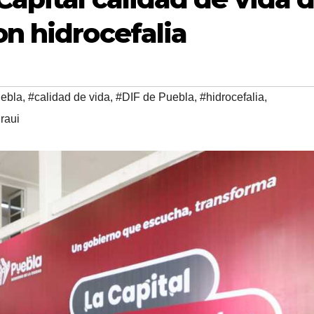
n hidrocefalia
ebla
,
#calidad de vida
,
#DIF de Puebla
,
#hidrocefalia
,
raui