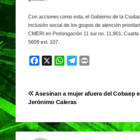
Con acciones como esta, el Gobierno de la Ciudad
inclusión social de los grupos de atención prioritar
CMERI en Prolongación 11 sur no. 11,901, Cuarta
5609 ext. 107.
F
X
W
T
Pr
a
h
el
in
c
at
e
t
e
s
gr
Navegación
Asesinan a mujer afuera del Cobaep 
b
A
a
Jerónimo Caleras
de
o
p
m
o
p
entradas
k