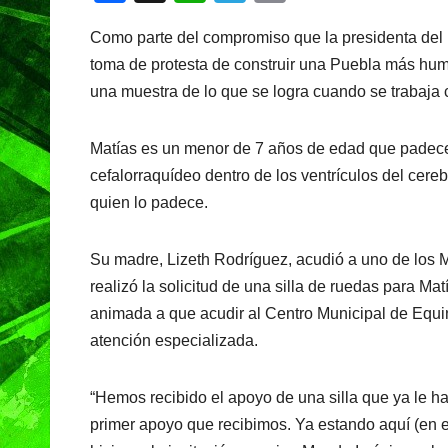
a
h
el
in
Como parte del compromiso que la presidenta del 
c
at
e
t
toma de protesta de construir una Puebla más huma
e
s
gr
una muestra de lo que se logra cuando se trabaja c
b
A
a
o
p
m
Matías es un menor de 7 años de edad que padece 
o
p
cefalorraquídeo dentro de los ventrículos del cere
k
quien lo padece.
Su madre, Lizeth Rodríguez, acudió a uno de los 
realizó la solicitud de una silla de ruedas para Ma
animada a que acudir al Centro Municipal de Equin
atención especializada.
“Hemos recibido el apoyo de una silla que ya le ha
primer apoyo que recibimos. Ya estando aquí (en e