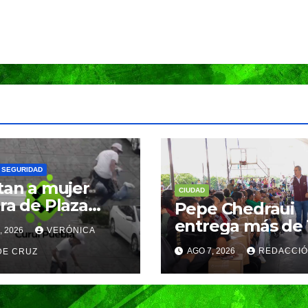
Festival
sigue 
Máster de
la pasi
02/08/2026
29/07/2026
Voleibol 2026
voleibo
REDACCIÓN
REDACCIÓN
en Puebla
Gobier
Capital
Pepe
Chedra
SEGURIDAD
tan a mujer
CIUDAD
ra de Plaza
Pepe Chedraui
s Lomas en
entrega más de 
, 2026
VERÓNICA
as de
mil despensas d
AGO 7, 2026
REDACCI
lópolis;
DE CRUZ
programa
ncuentes
“Alimentación
ron en auto
Imparable” en la