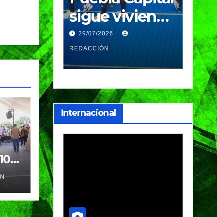
viviendo
recibe a más
con
ón del
de 730
med
28/07/2026
28/07
l:
equipos en el
Ca
REDACCIÓN
ANDRAD
no de
Festival
Nac
Máster de
Kar
ui
Voleibol
clas
Internacional
com
int
10
s
el
ÓN